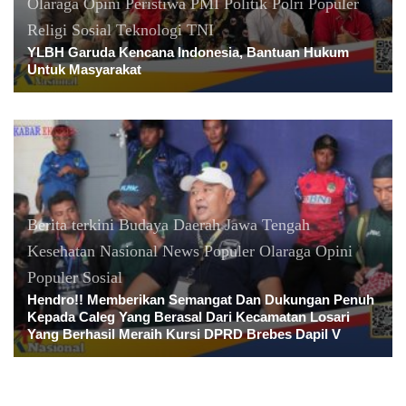
Olaraga
Opini
Peristiwa
PMI
Politik
Polri
Populer
Religi
Sosial
Teknologi
TNI
YLBH Garuda Kencana Indonesia, Bantuan Hukum
Untuk Masyarakat
Berita terkini
Budaya
Daerah
Jawa Tengah
Kesehatan
Nasional
News Populer
Olaraga
Opini
Populer
Sosial
Hendro!! Memberikan Semangat Dan Dukungan Penuh
Kepada Caleg Yang Berasal Dari Kecamatan Losari
Yang Berhasil Meraih Kursi DPRD Brebes Dapil V