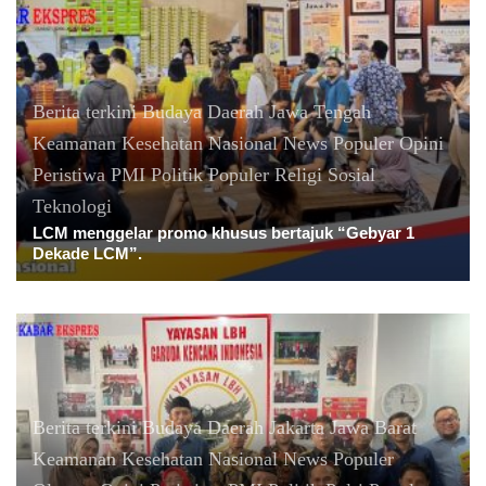
Berita terkini
Budaya
Daerah
Jawa Tengah
Keamanan
Kesehatan
Nasional
News Populer
Opini
Peristiwa
PMI
Politik
Populer
Religi
Sosial
Teknologi
LCM menggelar promo khusus bertajuk “Gebyar 1
Dekade LCM”.
Berita terkini
Budaya
Daerah
Jakarta
Jawa Barat
Keamanan
Kesehatan
Nasional
News Populer