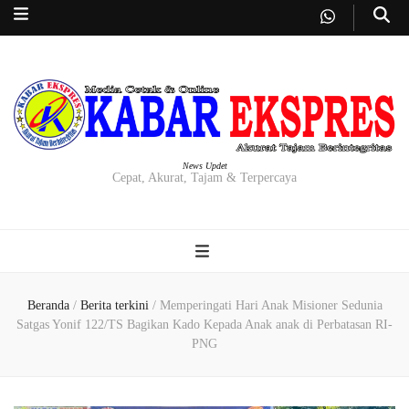
News Updet
Cepat, Akurat, Tajam & Terpercaya
Beranda
/
Berita terkini
/
Memperingati Hari Anak Misioner Sedunia
Satgas Yonif 122/TS Bagikan Kado Kepada Anak anak di Perbatasan RI-
PNG