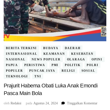
BERITA TERKINI
BUDAYA
DAERAH
INTERNASIONAL
KEAMANAN
KESEHATAN
NASIONAL
NEWS POPULER
OLARAGA
OPINI
PAPUA
PERISTIWA
PMI
POLITIK
POLRI
POPULER
PUNCAK JAYA
RELIGI
SOSIAL
TEKNOLOGI
TNI
Prajurit Habema Obati Luka Anak Emondi
Pasca Main Bola
pada
oleh
Redaksi
pada
Agustus 24, 2024
Tinggalkan Komentar
Prajurit