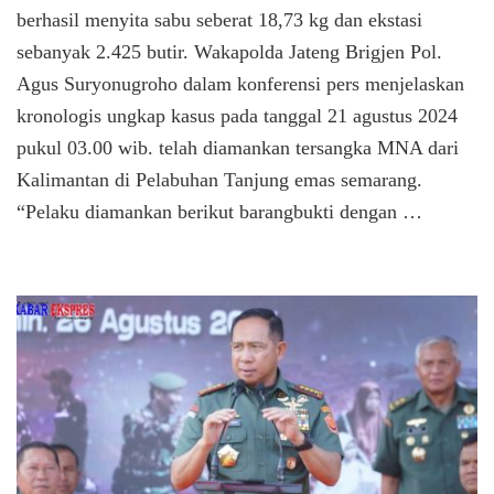
Miliaran,
berhasil menyita sabu seberat 18,73 kg dan ekstasi
Ungkap
Jaringan
sebanyak 2.425 butir. Wakapolda Jateng Brigjen Pol.
Narkotik
Agus Suryonugroho dalam konferensi pers menjelaskan
Internasi
kronologis ungkap kasus pada tanggal 21 agustus 2024
pukul 03.00 wib. telah diamankan tersangka MNA dari
Kalimantan di Pelabuhan Tanjung emas semarang.
“Pelaku diamankan berikut barangbukti dengan …