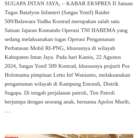
SUGAPA INTAN JAYA, – KABAR EKSPRES II Satuan
Habema
Obati
Tugas Batalyon Infanteri (Satgas Yonif) Raider
Luka
509/Balawara Yudha Kostrad merupakan salah satu
Anak
Satuan Jajaran Komando Operasi TNI HABEMA yang
Emondi
Pasca
sedang melaksanakan tugas Operasi Pengamanan
Main
Perbatasan Mobil RI-PNG, khususnya di wilayah
Bola
Kabupaten Intan Jaya. Pada hari Kamis, 22 Agustus
2024, Satgas Yonif 509 Kostrad, khususnya prajurit Pos
Holomama pimpinan Lettu Inf Wanianto, melaksanakan
pengamanan wilayah di Kampung Emondi, Distrik
Sugapa. Di tengah perjalanan patroli, Tim Patroli
berjumpa dengan seorang anak, bernama Apolos Murib,
…