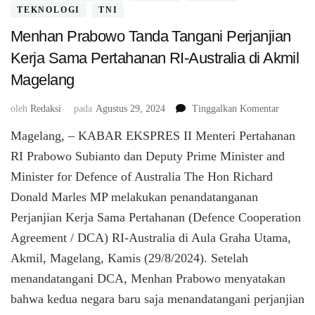
TEKNOLOGI
TNI
Menhan Prabowo Tanda Tangani Perjanjian
Kerja Sama Pertahanan RI-Australia di Akmil
Magelang
pada
oleh
Redaksi
pada
Agustus 29, 2024
Tinggalkan Komentar
Menhan
Magelang, – KABAR EKSPRES II Menteri Pertahanan
Prabowo
Tanda
RI Prabowo Subianto dan Deputy Prime Minister and
Tangani
Minister for Defence of Australia The Hon Richard
Perjanjia
Donald Marles MP melakukan penandatanganan
Kerja
Sama
Perjanjian Kerja Sama Pertahanan (Defence Cooperation
Pertahan
Agreement / DCA) RI-Australia di Aula Graha Utama,
RI-
Australia
Akmil, Magelang, Kamis (29/8/2024). Setelah
di
menandatangani DCA, Menhan Prabowo menyatakan
Akmil
bahwa kedua negara baru saja menandatangani perjanjian
Magelan