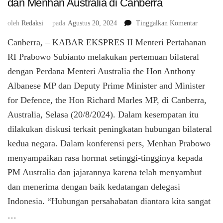
dan Menhan Australia di Canberra
pada
oleh
Redaksi
pada
Agustus 20, 2024
Tinggalkan Komentar
Menhan
Canberra, – KABAR EKSPRES II Menteri Pertahanan
Prabowo
Temui
RI Prabowo Subianto melakukan pertemuan bilateral
Perdana
dengan Perdana Menteri Australia the Hon Anthony
Menteri
Albanese MP dan Deputy Prime Minister and Minister
dan
Menhan
for Defence, the Hon Richard Marles MP, di Canberra,
Australia
Australia, Selasa (20/8/2024). Dalam kesempatan itu
di
Canberra
dilakukan diskusi terkait peningkatan hubungan bilateral
kedua negara. Dalam konferensi pers, Menhan Prabowo
menyampaikan rasa hormat setinggi-tingginya kepada
PM Australia dan jajarannya karena telah menyambut
dan menerima dengan baik kedatangan delegasi
Indonesia. “Hubungan persahabatan diantara kita sangat
…