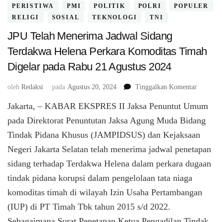
PERISTIWA
PMI
POLITIK
POLRI
POPULER
RELIGI
SOSIAL
TEKNOLOGI
TNI
JPU Telah Menerima Jadwal Sidang
Terdakwa Helena Perkara Komoditas Timah
Digelar pada Rabu 21 Agustus 2024
pada
oleh
Redaksi
pada
Agustus 20, 2024
Tinggalkan Komentar
JPU
Jakarta, – KABAR EKSPRES II Jaksa Penuntut Umum
Telah
Menerim
pada Direktorat Penuntutan Jaksa Agung Muda Bidang
Jadwal
Tindak Pidana Khusus (JAMPIDSUS) dan Kejaksaan
Sidang
Negeri Jakarta Selatan telah menerima jadwal penetapan
Terdakw
Helena
sidang terhadap Terdakwa Helena dalam perkara dugaan
Perkara
tindak pidana korupsi dalam pengelolaan tata niaga
Komodit
Timah
komoditas timah di wilayah Izin Usaha Pertambangan
Digelar
(IUP) di PT Timah Tbk tahun 2015 s/d 2022.
pada
Sebagaimana Surat Penetapan Ketua Pengadilan Tindak
Rabu