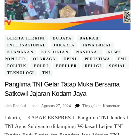
BERITA TERKINI
BUDAYA
DAERAH
INTERNASIONAL
JAKARTA
JAWA BARAT
KEAMANAN
KESEHATAN
NASIONAL
NEWS
POPULER
OLARAGA
OPINI
PERISTIWA
PMI
POLITIK
POLRI
POPULER
RELIGI
SOSIAL
TEKNOLOGI
TNI
Panglima TNI Gelar Tatap Muka Bersama
Satkowil Jajaran Kodam Jaya
pada
oleh
Redaksi
pada
Agustus 27, 2024
Tinggalkan Komentar
Panglim
Jakarta, – KABAR EKSPRES II Panglima TNI Jenderal
TNI
Gelar
TNI Agus Subiyanto didampingi Wakasad Letjen TNI
Tatap