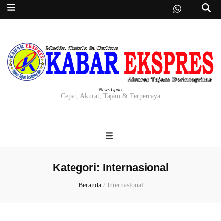
News Updet
Cepat, Akurat, Tajam & Terpercaya
Kategori:
Internasional
Beranda
/
Internasional