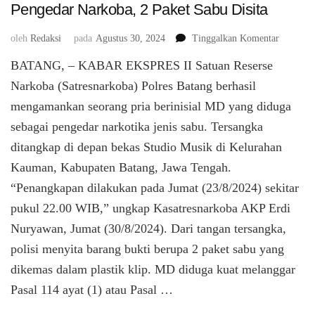
Pengedar Narkoba, 2 Paket Sabu Disita
pada
oleh
Redaksi
pada
Agustus 30, 2024
Tinggalkan Komentar
Satresna
BATANG, – KABAR EKSPRES II Satuan Reserse
Polisi
Batang
Narkoba (Satresnarkoba) Polres Batang berhasil
Bekuk
mengamankan seorang pria berinisial MD yang diduga
Pengedar
sebagai pengedar narkotika jenis sabu. Tersangka
Narkoba,
2
ditangkap di depan bekas Studio Musik di Kelurahan
Paket
Kauman, Kabupaten Batang, Jawa Tengah.
Sabu
Disita
“Penangkapan dilakukan pada Jumat (23/8/2024) sekitar
pukul 22.00 WIB,” ungkap Kasatresnarkoba AKP Erdi
Nuryawan, Jumat (30/8/2024). Dari tangan tersangka,
polisi menyita barang bukti berupa 2 paket sabu yang
dikemas dalam plastik klip. MD diduga kuat melanggar
Pasal 114 ayat (1) atau Pasal …