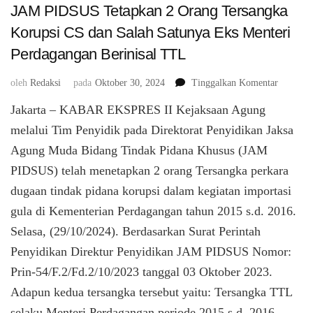
JAM PIDSUS Tetapkan 2 Orang Tersangka
Korupsi CS dan Salah Satunya Eks Menteri
Perdagangan Berinisal TTL
pada
oleh
Redaksi
pada
Oktober 30, 2024
Tinggalkan Komentar
JAM
Jakarta – KABAR EKSPRES II Kejaksaan Agung
PIDSUS
Tetapkan
melalui Tim Penyidik pada Direktorat Penyidikan Jaksa
2
Agung Muda Bidang Tindak Pidana Khusus (JAM
Orang
PIDSUS) telah menetapkan 2 orang Tersangka perkara
Tersangk
Korupsi
dugaan tindak pidana korupsi dalam kegiatan importasi
CS
gula di Kementerian Perdagangan tahun 2015 s.d. 2016.
dan
Salah
Selasa, (29/10/2024). Berdasarkan Surat Perintah
Satunya
Penyidikan Direktur Penyidikan JAM PIDSUS Nomor:
Eks
Prin-54/F.2/Fd.2/10/2023 tanggal 03 Oktober 2023.
Menteri
Perdaga
Adapun kedua tersangka tersebut yaitu: Tersangka TTL
Berinisal
selaku Menteri Perdagangan periode 2015 s.d. 2016