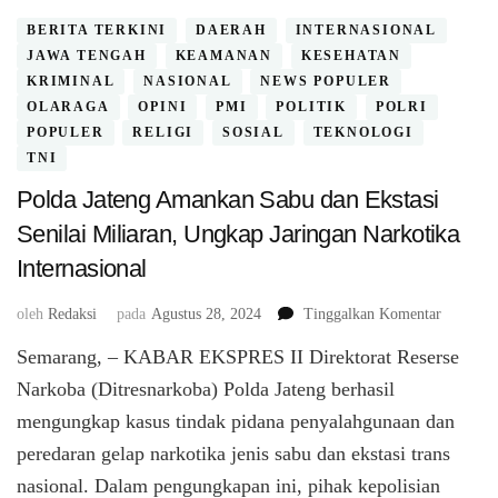
BERITA TERKINI
DAERAH
INTERNASIONAL
JAWA TENGAH
KEAMANAN
KESEHATAN
KRIMINAL
NASIONAL
NEWS POPULER
OLARAGA
OPINI
PMI
POLITIK
POLRI
POPULER
RELIGI
SOSIAL
TEKNOLOGI
TNI
Polda Jateng Amankan Sabu dan Ekstasi
Senilai Miliaran, Ungkap Jaringan Narkotika
Internasional
pada
oleh
Redaksi
pada
Agustus 28, 2024
Tinggalkan Komentar
Polda
Semarang, – KABAR EKSPRES II Direktorat Reserse
Jateng
Amanka
Narkoba (Ditresnarkoba) Polda Jateng berhasil
Sabu
mengungkap kasus tindak pidana penyalahgunaan dan
dan
peredaran gelap narkotika jenis sabu dan ekstasi trans
Ekstasi
Senilai
nasional. Dalam pengungkapan ini, pihak kepolisian