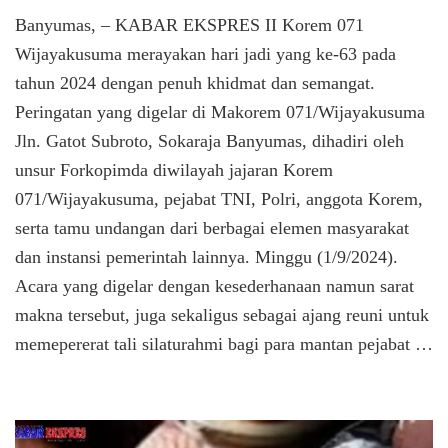
Peringa
Banyumas, – KABAR EKSPRES II Korem 071
HUT
ke-
Wijayakusuma merayakan hari jadi yang ke-63 pada
63
tahun 2024 dengan penuh khidmat dan semangat.
Korem
Peringatan yang digelar di Makorem 071/Wijayakusuma
071
Wijaya
Jln. Gatot Subroto, Sokaraja Banyumas, dihadiri oleh
Tahun
unsur Forkopimda diwilayah jajaran Korem
2024
:
071/Wijayakusuma, pejabat TNI, Polri, anggota Korem,
Menegu
serta tamu undangan dari berbagai elemen masyarakat
Komit
dan instansi pemerintah lainnya. Minggu (1/9/2024).
untuk
Pengab
Acara yang digelar dengan kesederhanaan namun sarat
dan
makna tersebut, juga sekaligus sebagai ajang reuni untuk
Profesi
memepererat tali silaturahmi bagi para mantan pejabat …