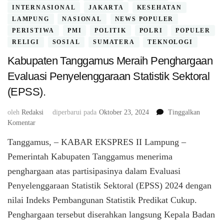
INTERNASIONAL
JAKARTA
KESEHATAN
LAMPUNG
NASIONAL
NEWS POPULER
PERISTIWA
PMI
POLITIK
POLRI
POPULER
RELIGI
SOSIAL
SUMATERA
TEKNOLOGI
Kabupaten Tanggamus Meraih Penghargaan
Evaluasi Penyelenggaraan Statistik Sektoral
(EPSS).
oleh
Redaksi
diperbarui pada
Oktober 23, 2024
Tinggalkan
pada
Komentar
Kabupaten
Tanggamus, – KABAR EKSPRES II Lampung –
Tanggamus
Meraih
Pemerintah Kabupaten Tanggamus menerima
Penghargaan
penghargaan atas partisipasinya dalam Evaluasi
Evaluasi
Penyelenggaraan Statistik Sektoral (EPSS) 2024 dengan
Penyelenggaraan
Statistik
nilai Indeks Pembangunan Statistik Predikat Cukup.
Sektoral
Penghargaan tersebut diserahkan langsung Kepala Badan
(EPSS).