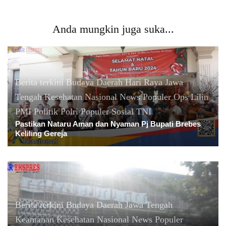
Anda mungkin juga suka...
Berita terkini
Budaya
Daerah
Hari Raya
Jawa
Tengah
Kesehatan
Nasional
News Populer
Ops Lilin
PMI
Politik
Polri
Populer
Sosial
TNI
Pastikan Nataru Aman dan Nyaman Pj Bupati Brebes
Keliling Gereja
Berita terkini
Budaya
Daerah
Jawa Tengah
Keamanan
Kesehatan
Nasional
News Populer