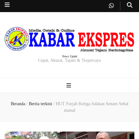
News Updet
Cepat, Akurat, Tajam & Terpercaya
Beranda
/
Berita terkini
/
HUT Forjab Ketiga Adakan Senam Sehat
massal