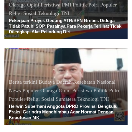
Olaraga
Opini
Peristiwa
PMI
Politik
Polri
Populer
Religi
Sosial
Teknologi
TNI
Pekerjaan Proyek Gedung ATR/BPN Brebes Diduga
Tidak Patuhi SOP, Pasalnya Para Pekerja Terlihat Tidak
Dilengkapi Alat Pelindung Diri
Berita terkini
Budaya
Daerah
Kesehatan
Nasional
News Populer
Olaraga
Opini
Peristiwa
Politik
Polri
Populer
Religi
Sosial
Sumatera
Teknologi
TNI
Herwin Suberhani Anggota DPRD Provinsi Bengkulu
Fraksi Gerindra Menghimbau Agar Hormat Dengan
Keputusan MK