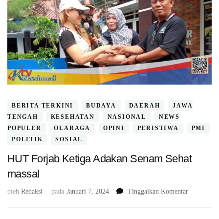
BERITA TERKINI
BUDAYA
DAERAH
JAWA
TENGAH
KESEHATAN
NASIONAL
NEWS
POPULER
OLARAGA
OPINI
PERISTIWA
PMI
POLITIK
SOSIAL
HUT Forjab Ketiga Adakan Senam Sehat
massal
pada
oleh
Redaksi
pada
Januari 7, 2024
Tinggalkan Komentar
HUT
Forjab