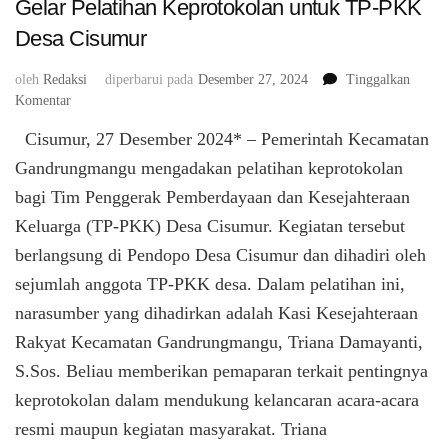
Gelar Pelatihan Keprotokolan untuk TP-PKK
Desa Cisumur
oleh
Redaksi
diperbarui pada
Desember 27, 2024
Tinggalkan
pada
Komentar
Gelar
Cisumur, 27 Desember 2024* – Pemerintah Kecamatan
Pelatihan
Keprotokolan
Gandrungmangu mengadakan pelatihan keprotokolan
untuk
bagi Tim Penggerak Pemberdayaan dan Kesejahteraan
TP-
Keluarga (TP-PKK) Desa Cisumur. Kegiatan tersebut
PKK
Desa
berlangsung di Pendopo Desa Cisumur dan dihadiri oleh
Cisumur
sejumlah anggota TP-PKK desa. Dalam pelatihan ini,
narasumber yang dihadirkan adalah Kasi Kesejahteraan
Rakyat Kecamatan Gandrungmangu, Triana Damayanti,
S.Sos. Beliau memberikan pemaparan terkait pentingnya
keprotokolan dalam mendukung kelancaran acara-acara
resmi maupun kegiatan masyarakat. Triana