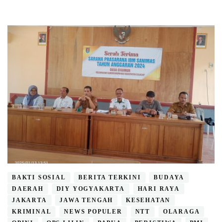
BAKTI SOSIAL
BERITA TERKINI
BUDAYA
DAERAH
DIY YOGYAKARTA
HARI RAYA
JAKARTA
JAWA TENGAH
KESEHATAN
KRIMINAL
NEWS POPULER
NTT
OLARAGA