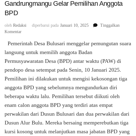
Gandrungmangu Gelar Pemilihan Anggota
BPD
oleh
Redaksi
diperbarui pada
Januari 10, 2025
Tinggalkan
pada
Komentar
Pemerintah
Pemerintah Desa Bulusari menggelar pemungutan suara
Desa
Bulusari,
langsung untuk memilih anggota Badan
Kecamatan
Permusyawaratan Desa (BPD) antar waktu (PAW) di
Gandrungmangu
pendopo desa setempat pada Senin, 10 Januari 2025.
Gelar
Pemilihan
Pemilihan ini dilakukan untuk mengisi kekosongan tiga
Anggota
anggota BPD yang sebelumnya mengundurkan diri
BPD
beberapa waktu lalu. Pemilihan tersebut diikuti oleh
enam calon anggota BPD yang terdiri atas empat
perwakilan dari Dusun Bulusari dan dua perwakilan dari
Dusun Alur Bulu. Mereka bersaing memperebutkan tiga
kursi kosong untuk melanjutkan masa jabatan BPD yang