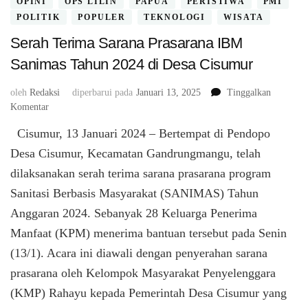
OPINI
OPS LILIN
PAPUA
PERISTIWA
PMI
POLITIK
POPULER
TEKNOLOGI
WISATA
Serah Terima Sarana Prasarana IBM
Sanimas Tahun 2024 di Desa Cisumur
oleh
Redaksi
diperbarui pada
Januari 13, 2025
Tinggalkan
pada
Komentar
Serah
Cisumur, 13 Januari 2024 – Bertempat di Pendopo
Terima
Sarana
Desa Cisumur, Kecamatan Gandrungmangu, telah
Prasarana
dilaksanakan serah terima sarana prasarana program
IBM
Sanitasi Berbasis Masyarakat (SANIMAS) Tahun
Sanimas
Tahun
Anggaran 2024. Sebanyak 28 Keluarga Penerima
2024
Manfaat (KPM) menerima bantuan tersebut pada Senin
di
Desa
(13/1). Acara ini diawali dengan penyerahan sarana
Cisumur
prasarana oleh Kelompok Masyarakat Penyelenggara
(KMP) Rahayu kepada Pemerintah Desa Cisumur yang