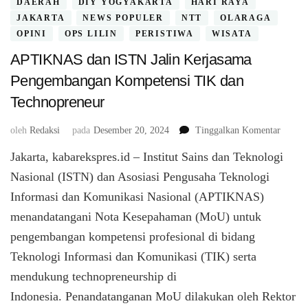
DAERAH
DIY YOGYAKARTA
HARI RAYA
JAKARTA
NEWS POPULER
NTT
OLARAGA
OPINI
OPS LILIN
PERISTIWA
WISATA
APTIKNAS dan ISTN Jalin Kerjasama
Pengembangan Kompetensi TIK dan
Technopreneur
pada
oleh
Redaksi
pada
Desember 20, 2024
Tinggalkan Komentar
APTI
Jakarta, kabarekspres.id – Institut Sains dan Teknologi
dan
ISTN
Nasional (ISTN) dan Asosiasi Pengusaha Teknologi
Jalin
Informasi dan Komunikasi Nasional (APTIKNAS)
Kerjas
menandatangani Nota Kesepahaman (MoU) untuk
Penge
Kompet
pengembangan kompetensi profesional di bidang
TIK
Teknologi Informasi dan Komunikasi (TIK) serta
dan
Techno
mendukung technopreneurship di
Indonesia. Penandatanganan MoU dilakukan oleh Rektor