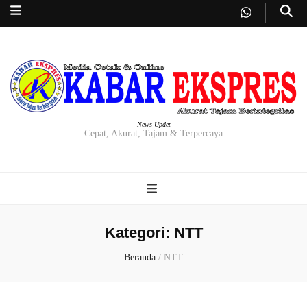
News Updet
Cepat, Akurat, Tajam & Terpercaya
Kategori:
NTT
Beranda
/
NTT