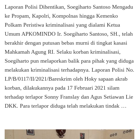
Laporan
Laporan Polisi Dihentikan, Soegiharto Santoso Mengadu
Polisi
Dihentikan,
ke Propam, Kapolri, Kompolnas hingga Kemenko
Soegiharto
Polkam Peristiwa kriminalisasi yang dialami Ketua
Santoso
Umum APKOMINDO Ir. Soegiharto Santoso, SH., telah
Mengadu
ke
berakhir dengan putusan bebas murni di tingkat kasasi
Propam,
Mahkamah Agung RI. Selaku korban kriminalisasi,
KaPolri,
Kompolnas
Soegiharto pun melaporkan balik para pihak yang diduga
Hingga
melakukan kriminalisasi terhadapnya. Laporan Polisi No.
Kemenko
LP/B/0117/II/2021/Bareskrim oleh Hoky sapaan akrab
Polkam
korban, dilakukannya pada 17 Februari 2021 silam
terhadap terlapor Sonny Franslay dan Agus Setiawan Lie
DKK. Para terlapor diduga telah melakukan tindak …