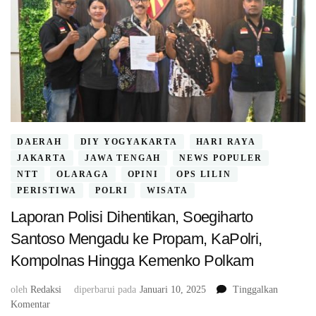
DAERAH
DIY YOGYAKARTA
HARI RAYA
JAKARTA
JAWA TENGAH
NEWS POPULER
NTT
OLARAGA
OPINI
OPS LILIN
PERISTIWA
POLRI
WISATA
Laporan Polisi Dihentikan, Soegiharto
Santoso Mengadu ke Propam, KaPolri,
Kompolnas Hingga Kemenko Polkam
oleh
Redaksi
diperbarui pada
Januari 10, 2025
Tinggalkan
pada
Komentar