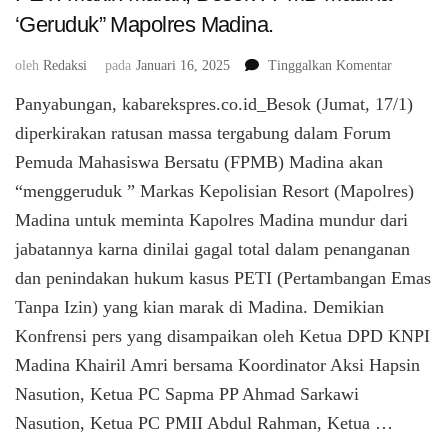
‘Geruduk” Mapolres Madina.
pada
oleh
Redaksi
pada
Januari 16, 2025
Tinggalkan Komentar
PETI
Panyabungan, kabarekspres.co.id_Besok (Jumat, 17/1)
Makin
Marak,
diperkirakan ratusan massa tergabung dalam Forum
Besok
Pemuda Mahasiswa Bersatu (FPMB) Madina akan
FPMB
“menggeruduk ” Markas Kepolisian Resort (Mapolres)
Madina
‘Geruduk
Madina untuk meminta Kapolres Madina mundur dari
Mapolres
jabatannya karna dinilai gagal total dalam penanganan
Madina.
dan penindakan hukum kasus PETI (Pertambangan Emas
Tanpa Izin) yang kian marak di Madina. Demikian
Konfrensi pers yang disampaikan oleh Ketua DPD KNPI
Madina Khairil Amri bersama Koordinator Aksi Hapsin
Nasution, Ketua PC Sapma PP Ahmad Sarkawi
Nasution, Ketua PC PMII Abdul Rahman, Ketua …