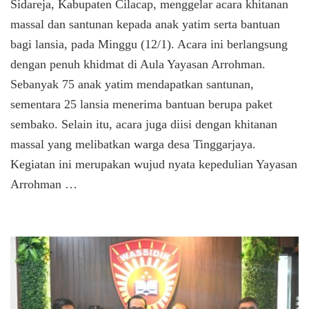
Sidareja, Kabupaten Cilacap, menggelar acara khitanan
Arrohman
Tinggarjaya
massal dan santunan kepada anak yatim serta bantuan
dalam
bagi lansia, pada Minggu (12/1). Acara ini berlangsung
Memperingati
Isra’
dengan penuh khidmat di Aula Yayasan Arrohman.
Mi’raj
Sebanyak 75 anak yatim mendapatkan santunan,
Nabi
sementara 25 lansia menerima bantuan berupa paket
Muhammad
SAW
sembako. Selain itu, acara juga diisi dengan khitanan
1446
massal yang melibatkan warga desa Tinggarjaya.
H
Kegiatan ini merupakan wujud nyata kepedulian Yayasan
Arrohman …