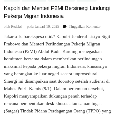
Kapolri dan Menteri P2MI Bersinergi Lindungi
Pekerja Migran Indonesia
pada
oleh
Redaksi
pada
Januari 10, 2025
Tinggalkan Komentar
Kapolri
Jakarta–kabarekspes.co.id// Kapolri Jenderal Listyo Sigit
dan
Menteri
Prabowo dan Menteri Perlindungan Pekerja Migran
P2MI
Indonesia (P2MI) Abdul Kadir Karding menegaskan
Bersinerg
komitmen bersama dalam memberikan perlindungan
Lindungi
Pekerja
maksimal kepada pekerja migran Indonesia, khususnya
Migran
yang berangkat ke luar negeri secara unprosedural.
Indonesia
Sinergi ini disampaikan saat doorstop setelah audiensi di
Mabes Polri, Kamis (9/1). Dalam pertemuan tersebut,
Kapolri menyampaikan dukungan penuh terhadap
rencana pembentukan desk khusus atau satuan tugas
(Satgas) Tindak Pidana Perdagangan Orang (TPPO) yang