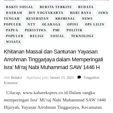
BAKTI SOSIAL
BERITA TERKINI
BUDAYA
DAERAH
DIY YOGYAKARTA
HARI RAYA
JAWA
TENGAH
KESEHATAN
KRIMINAL
NEWS
POPULER
NTT
OLARAGA
OPINI
OPS LILIN
PAPUA
PERISTIWA
PMI
POLITIK
POPULER
RELIGI
SOSIAL
TEKNOLOGI
WISATA
Khitanan Massal dan Santunan Yayasan
Arrohman Tinggarjaya dalam Memperingati
Isra’ Mi’raj Nabi Muhammad SAW 1446 H
oleh
Redaksi
diperbarui pada
Januari 13, 2025
Tinggalkan
pada
Komentar
Khitanan
Cilacap, www.kabarekspres.co.id-Dalam rangka
Massal
dan
memperingati Isra’ Mi’raj Nabi Muhammad SAW 1446
Santunan
Hijriyah, Yayasan Arrohman Tinggarjaya, Kecamatan
Yayasan