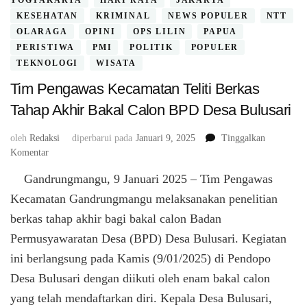
YOGYAKARTA
HARI RAYA
JAKARTA
KESEHATAN
KRIMINAL
NEWS POPULER
NTT
OLARAGA
OPINI
OPS LILIN
PAPUA
PERISTIWA
PMI
POLITIK
POPULER
TEKNOLOGI
WISATA
Tim Pengawas Kecamatan Teliti Berkas
Tahap Akhir Bakal Calon BPD Desa Bulusari
oleh
Redaksi
diperbarui pada
Januari 9, 2025
Tinggalkan
pada
Komentar
Tim
Gandrungmangu, 9 Januari 2025 – Tim Pengawas
Pengawas
Kecamatan
Kecamatan Gandrungmangu melaksanakan penelitian
Teliti
berkas tahap akhir bagi bakal calon Badan
Berkas
Permusyawaratan Desa (BPD) Desa Bulusari. Kegiatan
Tahap
Akhir
ini berlangsung pada Kamis (9/01/2025) di Pendopo
Bakal
Desa Bulusari dengan diikuti oleh enam bakal calon
Calon
BPD
yang telah mendaftarkan diri. Kepala Desa Bulusari,