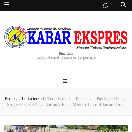
News Updet
Cepat, Akurat, Tajam & Terpercaya
Beranda
/
Berita terkini
/
Turut Pedulikan Kebersihan, Pos Oepoli Sungai
Satgas Yonkav 6/Naga Karimata Bantu Membersihkan Halaman Gereja