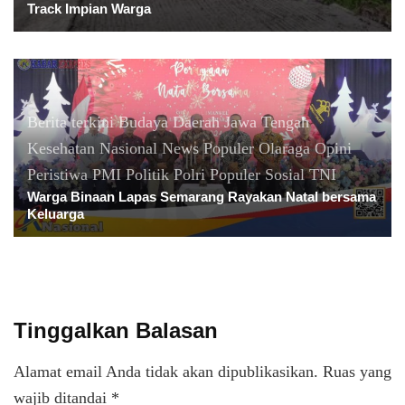
Track Impian Warga
Berita terkini
Budaya
Daerah
Jawa Tengah
Kesehatan
Nasional
News Populer
Olaraga
Opini
Peristiwa
PMI
Politik
Polri
Populer
Sosial
TNI
Warga Binaan Lapas Semarang Rayakan Natal bersama
Keluarga
Tinggalkan Balasan
Alamat email Anda tidak akan dipublikasikan.
Ruas yang
wajib ditandai
*