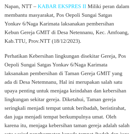
Kebers
Napan, NTT –
KABAR EKSPRES II
Miliki peran dalam
Pos
membantu masyarakat, Pos Oepoli Sungai Satgas
Oepoli
Yonkav 6/Naga Karimata laksanakan pembersihan
Sungai
Satgas
Kebun Gereja GMIT di Desa Netennanu, Kec. Amfoang,
Yonka
Kab.TTU, Prov.NTT (18/12/2023).
6/Naga
Karima
Bantu
Perhatikan Kebersihan lingkungan disekitar Gereja, Pos
Membe
Oepoli Sungai Satgas Yonkav 6/Naga Karimata
Halam
laksanakan pembersihan di Taman Gereja GMIT yang
Gereja
ada di Desa Netemnanu, Hal ini merupakan salah satu
upaya penting untuk menjaga keindahan dan kebersihan
lingkungan sekitar gereja. Diketahui, Taman gereja
seringkali menjadi tempat untuk beribadah, beristirahat,
dan juga menjadi tempat berkumpulnya umat. Oleh
karena itu, menjaga kebersihan taman gereja adalah salah