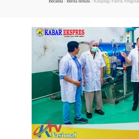
Beranda
/
Berita terkini
/
Kunjungi Pabrik Pengol