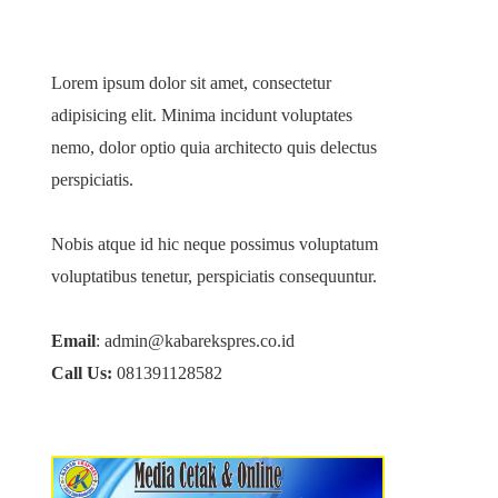
Lorem ipsum dolor sit amet, consectetur
adipisicing elit. Minima incidunt voluptates
nemo, dolor optio quia architecto quis delectus
perspiciatis.
Nobis atque id hic neque possimus voluptatum
voluptatibus tenetur, perspiciatis consequuntur.
Email
: admin@kabarekspres.co.id
Call Us:
081391128582