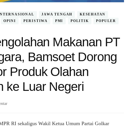
INTERNASIONAL
JAWA TENGAH
KESEHATAN
OPINI
PERISTIWA
PMI
POLITIK
POPULER
Pengolahan Makanan PT
gara, Bamsoet Dorong
or Produk Olahan
 ke Luar Negeri
pada
ntar
Kunjungi
Pabrik
Pengolahan
MPR RI sekaligus Wakil Ketua Umum Partai Golkar
Makanan