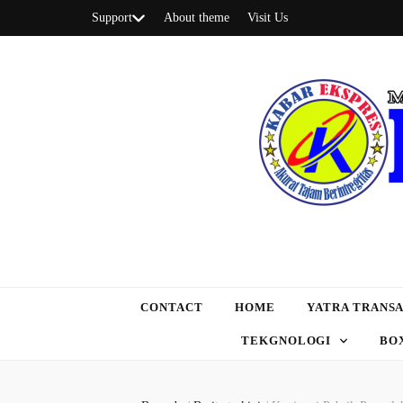
Support
About theme
Visit Us
CONTACT
HOME
YATRA TRANSA
TEKGNOLOGI
BO