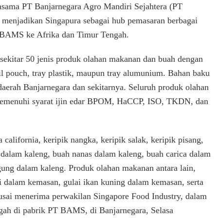
asama PT Banjarnegara Agro Mandiri Sejahtera (PT
PT
menjadikan Singapura sebagai hub pemasaran berbagai
BAMS
di
 BAMS ke Afrika dan Timur Tengah.
Banjarnegara,
Bamsoet
sekitar 50 jenis produk olahan makanan dan buah dengan
Dorong
Peningkatan
il pouch, tray plastik, maupun tray alumunium. Bahan baku
Ekspor
 daerah Banjarnegara dan sekitarnya. Seluruh produk olahan
Produk
emenuhi syarat ijin edar BPOM, HaCCP, ISO, TKDN, dan
Olahan
Makanan
dan
Buah
california, keripik nangka, keripik salak, keripik pisang,
ke
Luar
 dalam kaleng, buah nanas dalam kaleng, buah carica dalam
Negeri
agung dalam kaleng. Produk olahan makanan antara lain,
i dalam kemasan, gulai ikan kuning dalam kemasan, serta
usai menerima perwakilan Singapore Food Industry, dalam
ngah di pabrik PT BAMS, di Banjarnegara, Selasa