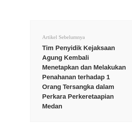
Navigasi
Artikel
Artikel Sebelumnya
Tim Penyidik Kejaksaan
Agung Kembali
Menetapkan dan Melakukan
Berita t
Penahanan terhadap 1
Daerah
Orang Tersangka dalam
Kesehat
Populer
Perkara Perkeretaapian
Berita terkini
Budaya
Peristiw
Medan
Daerah
Internasional
Jakarta
Populer
Jawa Barat
Keamanan
Sumater
Kesehatan
Nasional
News
Paniti