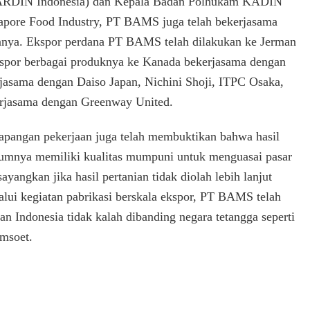
(ARDIN Indonesia) dan Kepala Badan Polhukam KADIN
gapore Food Industry, PT BAMS juga telah bekerjasama
ainnya. Ekspor perdana PT BAMS telah dilakukan ke Jerman
spor berbagai produknya ke Kanada bekerjasama dengan
rjasama dengan Daiso Japan, Nichini Shoji, ITPC Osaka,
erjasama dengan Greenway United.
pangan pekerjaan juga telah membuktikan bahwa hasil
umnya memiliki kualitas mumpuni untuk menguasai pasar
sayangkan jika hasil pertanian tidak diolah lebih lanjut
lui kegiatan pabrikasi berskala ekspor, PT BAMS telah
n Indonesia tidak kalah dibanding negara tetangga seperti
msoet.