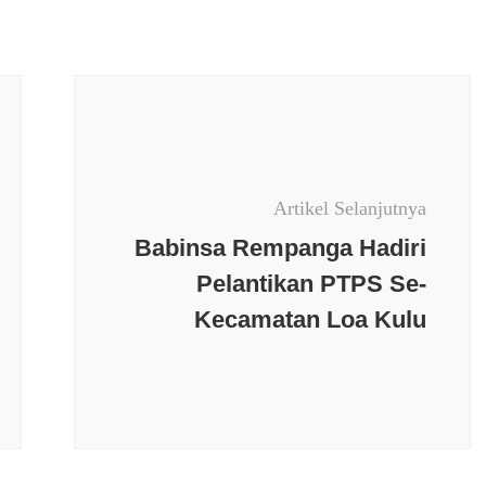
Artikel Selanjutnya
Babinsa Rempanga Hadiri
erkini
Budaya
Pelantikan PTPS Se-
Keamanan
Kecamatan Loa Kulu
an
Nasional
News
Olaraga
Opini
Berita terkini
Budaya
a
PMI
Politik
Polri
Daerah
Jakarta
Jawa Barat
Religi
Sosial
Keamanan
Kesehatan
a
Teknologi
TNI
a Pemilihan
Nasional
News Populer