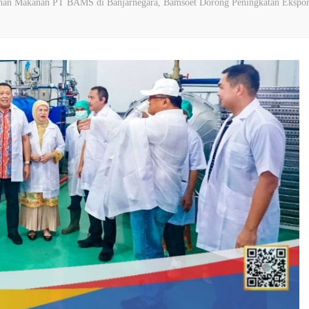
ahan Makanan PT BAMS di Banjarnegara, Bamsoet Dorong Peningkatan Ekspor