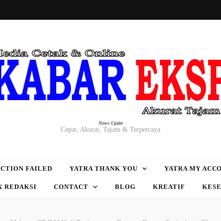
News Updet
Cepat, Akurat, Tajam & Terpercaya
CTION FAILED
YATRA THANK YOU
YATRA MY ACC
X REDAKSI
CONTACT
BLOG
KREATIF
KES