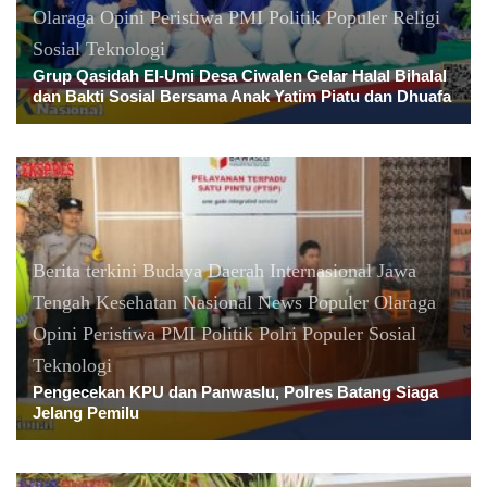
Olaraga
Opini
Peristiwa
PMI
Politik
Populer
Religi
Sosial
Teknologi
Grup Qasidah El-Umi Desa Ciwalen Gelar Halal Bihalal
dan Bakti Sosial Bersama Anak Yatim Piatu dan Dhuafa
Berita terkini
Budaya
Daerah
Internasional
Jawa
Tengah
Kesehatan
Nasional
News Populer
Olaraga
Opini
Peristiwa
PMI
Politik
Polri
Populer
Sosial
Teknologi
Pengecekan KPU dan Panwaslu, Polres Batang Siaga
Jelang Pemilu