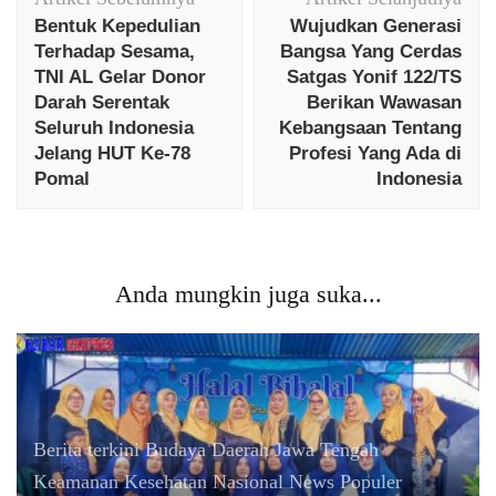
Artikel
Bentuk Kepedulian
Wujudkan Generasi
Terhadap Sesama,
Bangsa Yang Cerdas
TNI AL Gelar Donor
Satgas Yonif 122/TS
Darah Serentak
Berikan Wawasan
Seluruh Indonesia
Kebangsaan Tentang
Jelang HUT Ke-78
Profesi Yang Ada di
Pomal
Indonesia
Anda mungkin juga suka...
Berita terkini
Budaya
Daerah
Jawa Tengah
Keamanan
Kesehatan
Nasional
News Populer