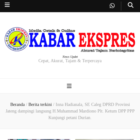
News Updet
Cepat, Akurat, Tajam & Terpercaya
Beranda
/
Berita terkini
/
Inna Hadianala, SE Caleg DPRD Provinsi
Jateng dampingi langsung H.Muhammad Mardiono Plt. Ketum DPP PPP
Kunjungi petani Durian.