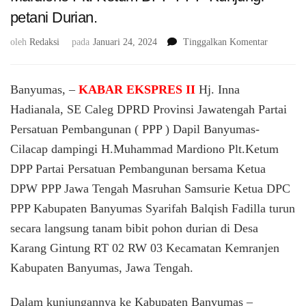
petani Durian.
pada
oleh
Redaksi
pada
Januari 24, 2024
Tinggalkan Komentar
Inna
Hadianala
SE
Banyumas, –
KABAR EKSPRES II
Hj. Inna
Caleg
Hadianala, SE Caleg DPRD Provinsi Jawatengah Partai
DPRD
Persatuan Pembangunan ( PPP ) Dapil Banyumas-
Provinsi
Jateng
Cilacap dampingi H.Muhammad Mardiono Plt.Ketum
dampingi
DPP Partai Persatuan Pembangunan bersama Ketua
langsung
H.Muham
DPW PPP Jawa Tengah Masruhan Samsurie Ketua DPC
Mardiono
PPP Kabupaten Banyumas Syarifah Balqish Fadilla turun
Plt.
secara langsung tanam bibit pohon durian di Desa
Ketum
DPP
Karang Gintung RT 02 RW 03 Kecamatan Kemranjen
PPP
Kabupaten Banyumas, Jawa Tengah.
Kunjungi
petani
Durian.
Dalam kunjungannya ke Kabupaten Banyumas –