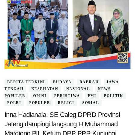
BERITA TERKINI
BUDAYA
DAERAH
JAWA
TENGAH
KESEHATAN
NASIONAL
NEWS
POPULER
OPINI
PERISTIWA
PMI
POLITIK
POLRI
POPULER
RELIGI
SOSIAL
Inna Hadianala, SE Caleg DPRD Provinsi
Jateng dampingi langsung H.Muhammad
Mardiono Plt. Ketum DPP PPP Kunjungi