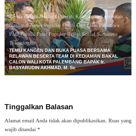
Berita terkini
Budaya
Daerah
Keamanan
Kesehatan
Nasional
News Populer
Opini
Ops Lilin
Peristiwa
PMI
Politik
Polri
Populer
Religi
Sosial
Sumatera
Teknologi
TEMU KANGEN DAN BUKA PUASA BERSAMA
RELAWAN BESERTA TEAM DI KEDIAMAN BAKAL
CALON WALI KOTA PALEMBANG BAPAK Ir.
BASYARUDIN AKHMAD, M. Sc
Tinggalkan Balasan
Alamat email Anda tidak akan dipublikasikan.
Ruas yang
wajib ditandai
*