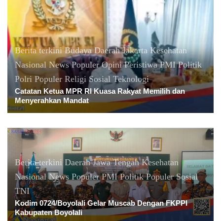
Berita terkini
Budaya
Daerah
Jakarta
Kesehatan
Nasional
News Populer
Opini
Peristiwa
PMI
Politik
Polri
Populer
Religi
Sosial
Teknologi
Catatan Ketua MPR RI Kuasa Rakyat Memilih dan
Menyerahkan Mandat
Berita terkini
Daerah
Jawa Tengah
Kesehatan
Nasional
News Populer
PMI
Politik
Populer
Sosial
TNI
Kodim 0724/Boyolali Gelar Muscab Dengan FKPPI
Kabupaten Boyolali