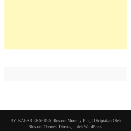
BY: KABAR EKSPRES
Blossom Mommy Blog | Diciptakan Oleh
Blossom Themes
. Ditenagai oleh
WordPress
.