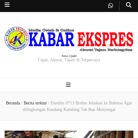
News Updet
Cepat, Akurat, Tajam & Terpercaya
Beranda
/
Berita terkini
/
Dandim 0713 Brebes Jelaskan ke Babinsa Agar
dilingkungan Kandang Kambing Tak Bau Menyengat