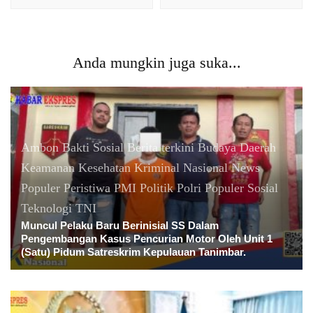
Anda mungkin juga suka...
Ambon
Bakti Sosial
Berita terkini
Budaya
Daerah
Keamanan
Kesehatan
Kriminal
Nasional
News
Populer
Peristiwa
PMI
Politik
Polri
Populer
Sosial
Teknologi
TNI
Muncul Pelaku Baru Berinisial SS Dalam
Pengembangan Kasus Pencurian Motor Oleh Unit 1
(Satu) Pidum Satreskrim Kepulauan Tanimbar.