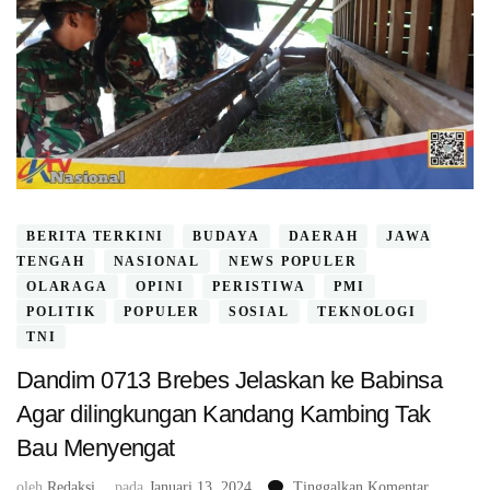
BERITA TERKINI
BUDAYA
DAERAH
JAWA
TENGAH
NASIONAL
NEWS POPULER
OLARAGA
OPINI
PERISTIWA
PMI
POLITIK
POPULER
SOSIAL
TEKNOLOGI
TNI
Dandim 0713 Brebes Jelaskan ke Babinsa
Agar dilingkungan Kandang Kambing Tak
Bau Menyengat
pada
oleh
Redaksi
pada
Januari 13, 2024
Tinggalkan Komentar