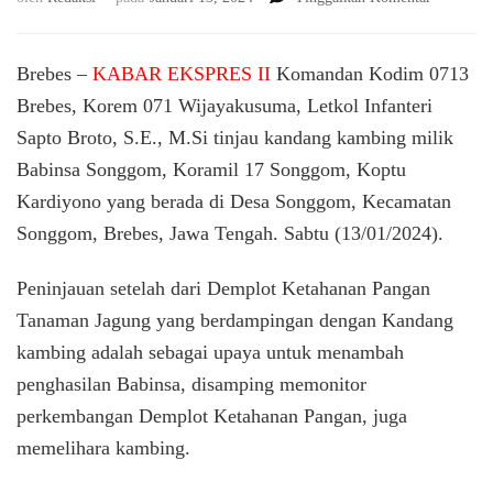
Dandim
0713
Brebes
Brebes –
KABAR EKSPRES II
Komandan Kodim 0713
Jelaskan
Brebes, Korem 071 Wijayakusuma, Letkol Infanteri
ke
Sapto Broto, S.E., M.Si tinjau kandang kambing milik
Babinsa
Agar
Babinsa Songgom, Koramil 17 Songgom, Koptu
dilingkun
Kardiyono yang berada di Desa Songgom, Kecamatan
Kandang
Kambing
Songgom, Brebes, Jawa Tengah. Sabtu (13/01/2024).
Tak
Bau
Peninjauan setelah dari Demplot Ketahanan Pangan
Menyenga
Tanaman Jagung yang berdampingan dengan Kandang
kambing adalah sebagai upaya untuk menambah
penghasilan Babinsa, disamping memonitor
perkembangan Demplot Ketahanan Pangan, juga
memelihara kambing.