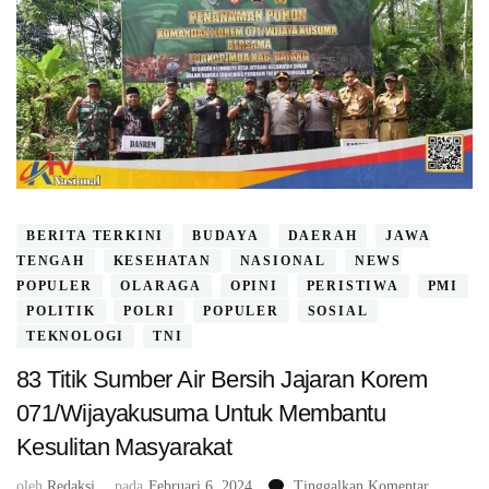
BERITA TERKINI
BUDAYA
DAERAH
JAWA
TENGAH
KESEHATAN
NASIONAL
NEWS
POPULER
OLARAGA
OPINI
PERISTIWA
PMI
POLITIK
POLRI
POPULER
SOSIAL
TEKNOLOGI
TNI
83 Titik Sumber Air Bersih Jajaran Korem
071/Wijayakusuma Untuk Membantu
Kesulitan Masyarakat
pada
oleh
Redaksi
pada
Februari 6, 2024
Tinggalkan Komentar