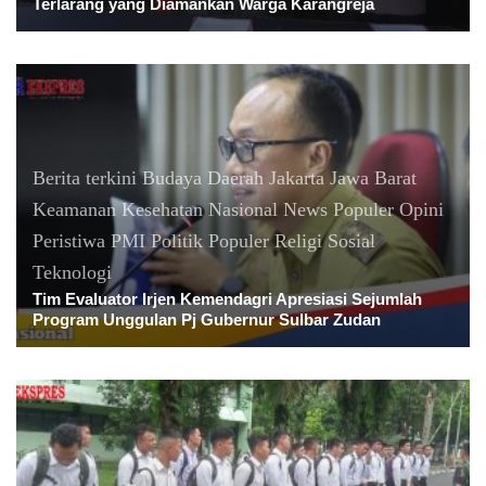
Terlarang yang Diamankan Warga Karangreja
Berita terkini
Budaya
Daerah
Jakarta
Jawa Barat
Keamanan
Kesehatan
Nasional
News Populer
Opini
Peristiwa
PMI
Politik
Populer
Religi
Sosial
Teknologi
Tim Evaluator Irjen Kemendagri Apresiasi Sejumlah
Program Unggulan Pj Gubernur Sulbar Zudan