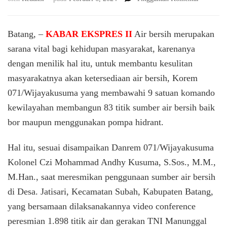
83
Titik
Sumber
Batang, –
KABAR EKSPRES II
Air bersih merupakan
Air
sarana vital bagi kehidupan masyarakat, karenanya
Bersih
dengan menilik hal itu, untuk membantu kesulitan
Jajaran
Korem
masyarakatnya akan ketersediaan air bersih, Korem
071/Wija
071/Wijayakusuma yang membawahi 9 satuan komando
Untuk
Membant
kewilayahan membangun 83 titik sumber air bersih baik
Kesulitan
bor maupun menggunakan pompa hidrant.
Masyarak
Hal itu, sesuai disampaikan Danrem 071/Wijayakusuma
Kolonel Czi Mohammad Andhy Kusuma, S.Sos., M.M.,
M.Han., saat meresmikan penggunaan sumber air bersih
di Desa. Jatisari, Kecamatan Subah, Kabupaten Batang,
yang bersamaan dilaksanakannya video conference
peresmian 1.898 titik air dan gerakan TNI Manunggal