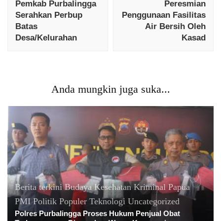
Pemkab Purbalingga
Peresmian
Serahkan Perbup
Penggunaan Fasilitas
Batas
Air Bersih Oleh
Desa/Kelurahan
Kasad
Anda mungkin juga suka...
Berita terkini
Budaya
Kesehatan
Kriminal
Papua
PMI
Politik
Populer
Teknologi
Uncategorized
Polres PurbaIingga Proses Hukum Penjual Obat