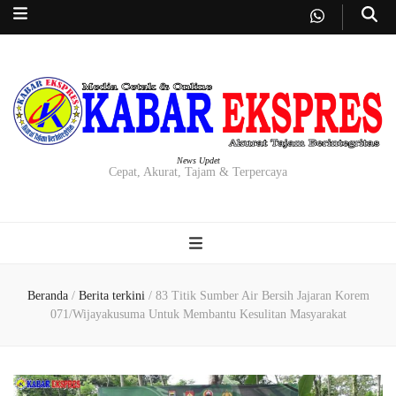
News Updet
Cepat, Akurat, Tajam & Terpercaya
Beranda
/
Berita terkini
/
83 Titik Sumber Air Bersih Jajaran Korem
071/Wijayakusuma Untuk Membantu Kesulitan Masyarakat