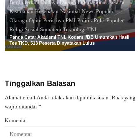
Berita terkini
Budaya
Daerah
Internasional
Jakarta
Keamanan
Kesehatan
Nasional
News Populer
Olaraga
Opini
Peristiwa
PMI
Politik
Polri
Populer
Religi
Sosial
Sumatera
Teknologi
TNI
Panda Catar Akademi TNI, Kodam I/BB Umumkan Hasil
Tes TKD, 513 Peserta Dinyatakan Lulus
Tinggalkan Balasan
Alamat email Anda tidak akan dipublikasikan.
Ruas yang
wajib ditandai
*
Komentar