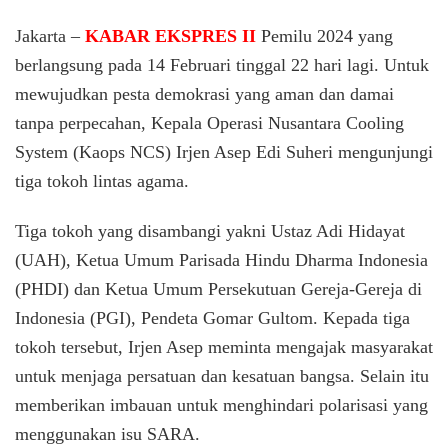
Pemilu
Damai,
Jakarta –
KABAR EKSPRES II
Pemilu 2024 yang
Kaops
berlangsung pada 14 Februari tinggal 22 hari lagi. Untuk
NCS
mewujudkan pesta demokrasi yang aman dan damai
Polri
Kunjungi
tanpa perpecahan, Kepala Operasi Nusantara Cooling
Tiga
System (Kaops NCS) Irjen Asep Edi Suheri mengunjungi
Tokoh
Lintas
tiga tokoh lintas agama.
Agama
Tiga tokoh yang disambangi yakni Ustaz Adi Hidayat
(UAH), Ketua Umum Parisada Hindu Dharma Indonesia
(PHDI) dan Ketua Umum Persekutuan Gereja-Gereja di
Indonesia (PGI), Pendeta Gomar Gultom. Kepada tiga
tokoh tersebut, Irjen Asep meminta mengajak masyarakat
untuk menjaga persatuan dan kesatuan bangsa. Selain itu
memberikan imbauan untuk menghindari polarisasi yang
menggunakan isu SARA.