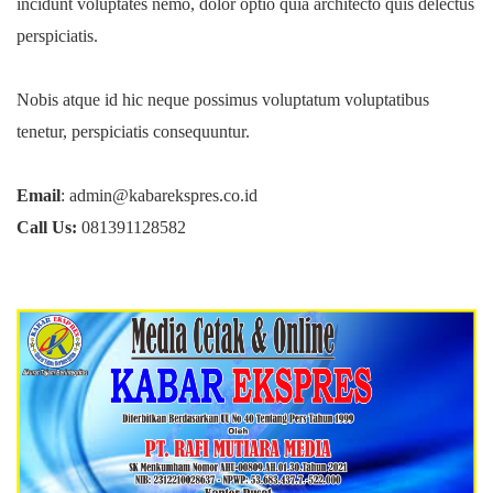
incidunt voluptates nemo, dolor optio quia architecto quis delectus
perspiciatis.
Nobis atque id hic neque possimus voluptatum voluptatibus
tenetur, perspiciatis consequuntur.
Email
: admin@kabarekspres.co.id
Call Us:
081391128582