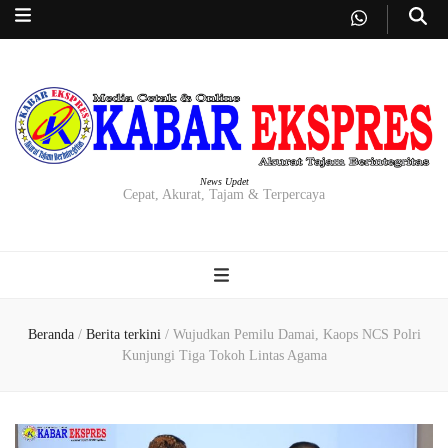
News Updet
Cepat, Akurat, Tajam & Terpercaya
Beranda
/
Berita terkini
/
Wujudkan Pemilu Damai, Kaops NCS Polri
Kunjungi Tiga Tokoh Lintas Agama