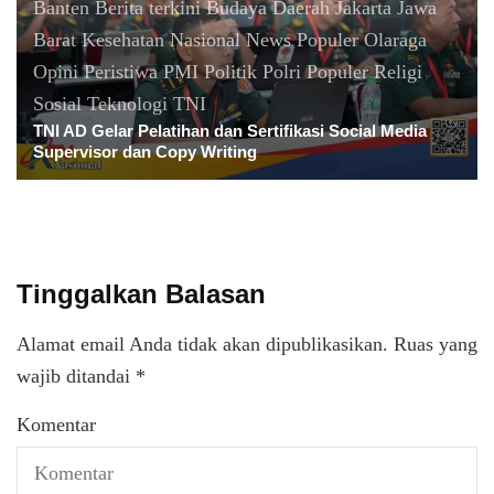
Banten
Berita terkini
Budaya
Daerah
Jakarta
Jawa
Barat
Kesehatan
Nasional
News Populer
Olaraga
Opini
Peristiwa
PMI
Politik
Polri
Populer
Religi
Sosial
Teknologi
TNI
TNI AD Gelar Pelatihan dan Sertifikasi Social Media
Supervisor dan Copy Writing
Tinggalkan Balasan
Alamat email Anda tidak akan dipublikasikan.
Ruas yang
wajib ditandai
*
Komentar