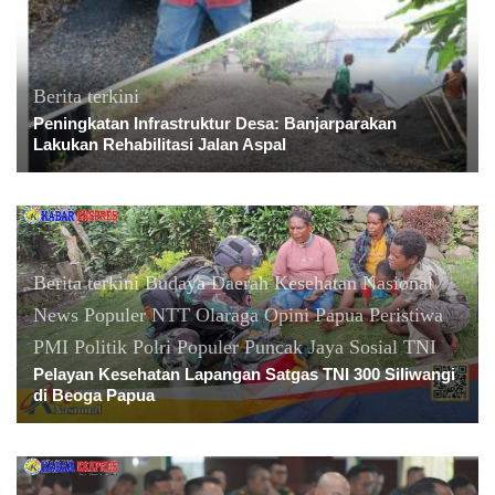
Berita terkini
Peningkatan Infrastruktur Desa: Banjarparakan
Lakukan Rehabilitasi Jalan Aspal
Berita terkini
Budaya
Daerah
Kesehatan
Nasional
News Populer
NTT
Olaraga
Opini
Papua
Peristiwa
PMI
Politik
Polri
Populer
Puncak Jaya
Sosial
TNI
Pelayan Kesehatan Lapangan Satgas TNI 300 Siliwangi
di Beoga Papua