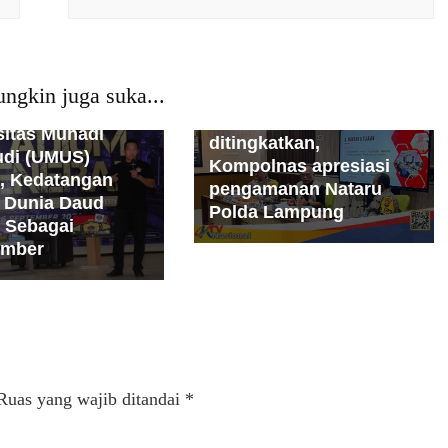
Peristiwa
PMI
Politik
Polri
Jawa Tengah
Populer
Sosial
Sumatera
an
Nasional
News
Teknologi
TNI
Peristiwa
PMI
ngkin juga suka...
Pengamanan tahapan
opuler
Sosial
Pemilu perlu
sitas Muhadi
ditingkatkan,
udi (UMUS)
Kompolnas apresiasi
, Kedatangan
pengamanan Nataru
u Dunia Daud
Polda Lampung
 Sebagai
umber
Ruas yang wajib ditandai
*