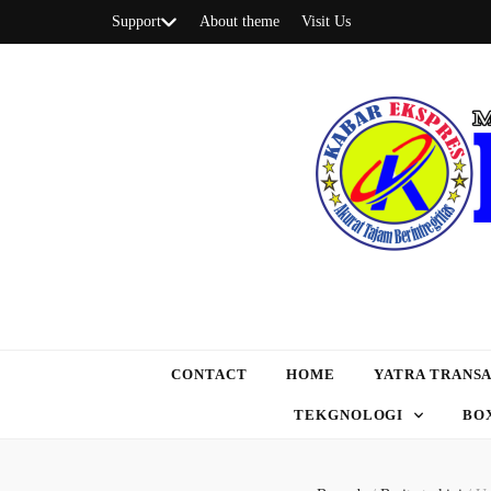
Support
About theme
Visit Us
CONTACT
HOME
YATRA TRANSA
TEKGNOLOGI
BO