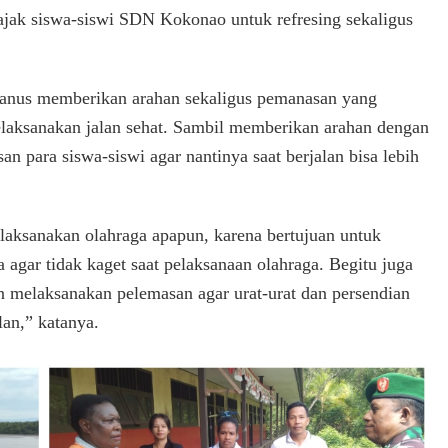
01/Kokonao
jak siswa-siswi SDN Kokonao untuk refresing sekaligus
Ajak
Siswa-
Siswi
SDN
manus memberikan arahan sekaligus pemanasan yang
Kokonao
laksanakan jalan sehat. Sambil memberikan arahan dengan
Jalan
n para siswa-siswi agar nantinya saat berjalan bisa lebih
Santai
laksanakan olahraga apapun, karena bertujuan untuk
a agar tidak kaget saat pelaksanaan olahraga. Begitu juga
an melaksanakan pelemasan agar urat-urat dan persendian
lan,” katanya.