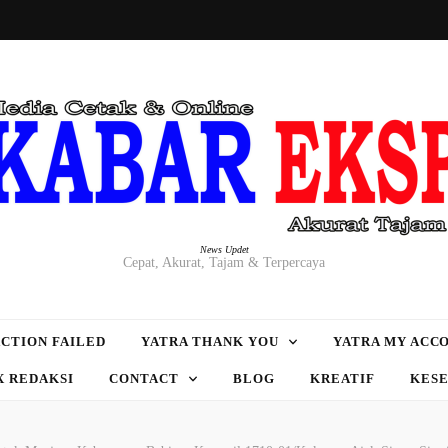
News Updet
Cepat, Akurat, Tajam & Terpercaya
CTION FAILED
YATRA THANK YOU
YATRA MY ACC
X REDAKSI
CONTACT
BLOG
KREATIF
KES