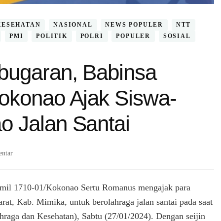
KESEHATAN
NASIONAL
NEWS POPULER
NTT
PMI
POLITIK
POLRI
POPULER
SOSIAL
bugaran, Babinsa
okonao Ajak Siswa-
 Jalan Santai
pada
ntar
Untuk
Menjaga
Kebugaran,
mil 1710-01/Kokonao Sertu Romanus mengajak para
Babinsa
at, Kab. Mimika, untuk berolahraga jalan santai pada saat
Koramil
hraga dan Kesehatan), Sabtu (27/01/2024). Dengan seijin
1710-