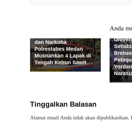
Nasional
News Populer
Daerah
Opini
Peristiwa
PMI
Politik
Kesehat
Polri
Populer
Sosial
Populer
Anda mu
Sumatera
TNI
Politik
P
Kerap Jadi Tempat Judi
Univer
dan Narkoba
Setiab
Polrestabes Medan
Brebes
Musnahkan 4 Lapak di
Petinj
Tengah Kebun Sawit
Yordan
Naras
Tinggalkan Balasan
Alamat email Anda tidak akan dipublikasikan.