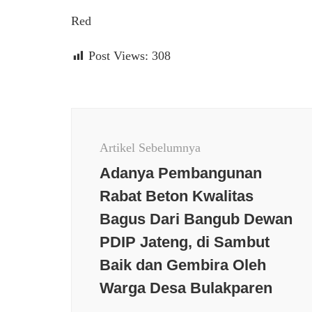
Red
Post Views:
308
Navigasi
Artikel
Artikel Sebelumnya
Adanya Pembangunan
Rabat Beton Kwalitas
Bagus Dari Bangub Dewan
PDIP Jateng, di Sambut
Berita terkini
Budaya
Baik dan Gembira Oleh
Daerah
Internasional
Warga Desa Bulakparen
Kesehatan
Kriminal
Berita t