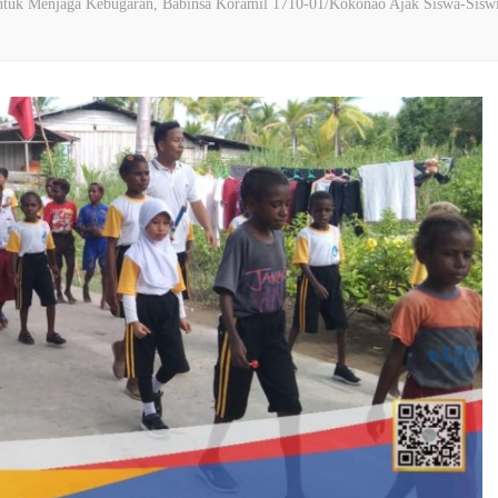
tuk Menjaga Kebugaran, Babinsa Koramil 1710-01/Kokonao Ajak Siswa-Sisw