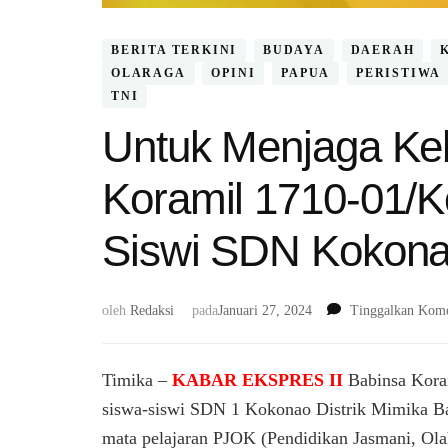
BERITA TERKINI
BUDAYA
DAERAH
OLARAGA
OPINI
PAPUA
PERISTIWA
TNI
Untuk Menjaga Ke
Koramil 1710-01/K
Siswi SDN Kokonao
oleh
Redaksi
pada
Januari 27, 2024
Tinggalkan Kome
Timika –
KABAR EKSPRES II
Babinsa Kora
siswa-siswi SDN 1 Kokonao Distrik Mimika Bar
mata pelajaran PJOK (Pendidikan Jasmani, Ola