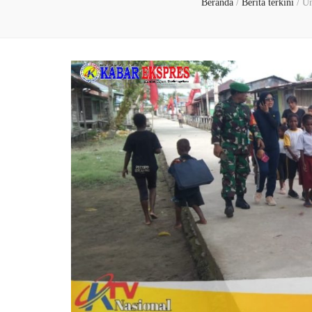
Beranda
/
Berita terkini
/
Un