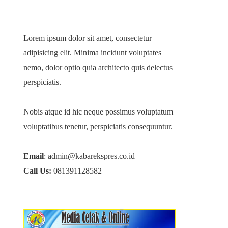
Lorem ipsum dolor sit amet, consectetur
adipisicing elit. Minima incidunt voluptates
nemo, dolor optio quia architecto quis delectus
perspiciatis.
Nobis atque id hic neque possimus voluptatum
voluptatibus tenetur, perspiciatis consequuntur.
Email
: admin@kabarekspres.co.id
Call Us:
081391128582