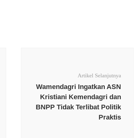
Artikel Selanjutnya
Wamendagri Ingatkan ASN
Kristiani Kemendagri dan
BNPP Tidak Terlibat Politik
Berita terkini
Budaya
Praktis
Daerah
Jakarta
Nasional
News Populer
Olaraga
Opini
erkini
Budaya