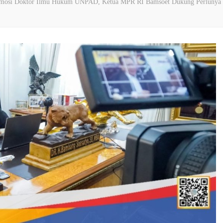
omosi Doktor Ilmu Hukum UNPAD, Ketua MPR RI Bamsoet Dukung Perlunya Pe