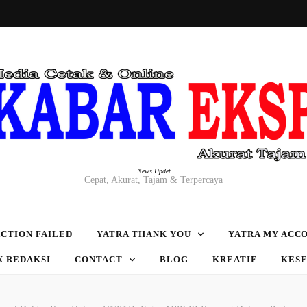
News Updet
Cepat, Akurat, Tajam & Terpercaya
CTION FAILED
YATRA THANK YOU
YATRA MY ACC
X REDAKSI
CONTACT
BLOG
KREATIF
KES