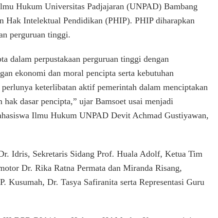
Ilmu Hukum Universitas Padjajaran (UNPAD) Bambang
Ilmu
 Hak Intelektual Pendidikan (PHIP). PHIP diharapkan
Hukum
UNPAD,
n perguruan tinggi.
Ketua
MPR
ta dalam perpustakaan perguruan tinggi dengan
RI
Bamsoet
gan ekonomi dan moral pencipta serta kebutuhan
Dukung
perlunya keterlibatan aktif pemerintah dalam menciptakan
Perlunya
hak dasar pencipta,” ujar Bamsoet usai menjadi
Perlindungan
Hak
 Mahasiswa Ilmu Hukum UNPAD Devit Achmad Gustiyawan,
Intelektual
Pendidikan
Dr. Idris, Sekretaris Sidang Prof. Huala Adolf, Ketua Tim
otor Dr. Rika Ratna Permata dan Miranda Risang,
P. Kusumah, Dr. Tasya Safiranita serta Representasi Guru