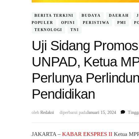
BERITA TERKINI
BUDAYA
DAERAH
POPULER
OPINI
PERISTIWA
PMI
P
TEKNOLOGI
TNI
Uji Sidang Promos
UNPAD, Ketua MP
Perlunya Perlindun
Pendidikan
oleh
Redaksi
diperbarui pada
Januari 15, 2024
Tingg
JAKARTA –
KABAR EKSPRES II
Ketua MPR 