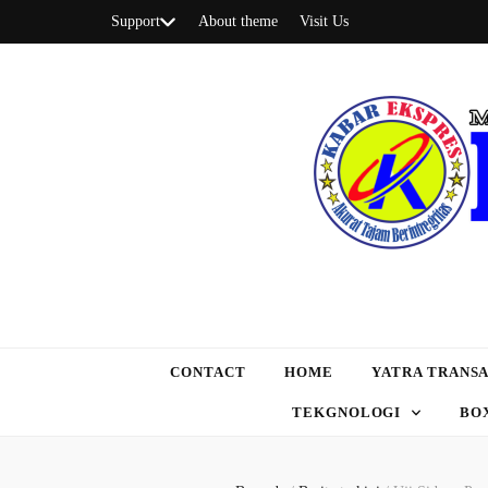
Support
About theme
Visit Us
CONTACT
HOME
YATRA TRANSA
TEKGNOLOGI
BO