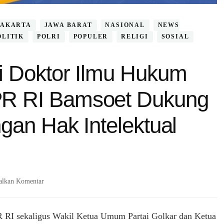
JAKARTA
JAWA BARAT
NASIONAL
NEWS
OLITIK
POLRI
POPULER
RELIGI
SOSIAL
i Doktor Ilmu Hukum
R RI Bamsoet Dukung
gan Hak Intelektual
pada
alkan Komentar
Uji
Sidang
Promosi
RI sekaligus Wakil Ketua Umum Partai Golkar dan Ketua
Doktor