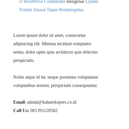
A WordPress Commenter
mengenai
Update
Terkini Akurat Tajam Berintregritas
Lorem ipsum dolor sit amet, consectetur
adipisicing elit. Minima incidunt voluptates
nemo, dolor optio quia architecto quis delectus
perspiciatis.
Nobis atque id hic neque possimus voluptatum
voluptatibus tenetur, perspiciatis consequuntur.
Email
: admin@kabarekspres.co.id
Call Us:
081391128582