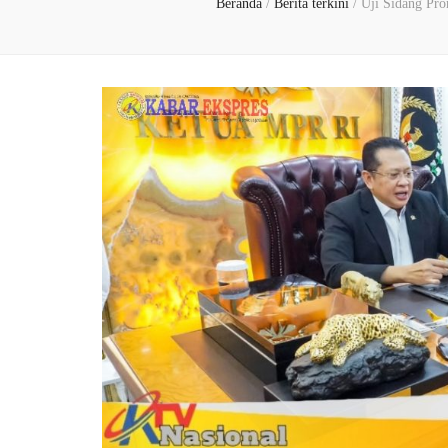
Beranda
/
Berita terkini
/
Uji Sidang Pr