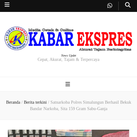
News Updet
Cepat, Akurat, Tajam & Terpercaya
Beranda
/
Berita terkini
/
Satnarkoba Polres Simalungun Berhasil Bekuk
Bandar Narkoba, Sita 159 Gram Sabu-Ganja