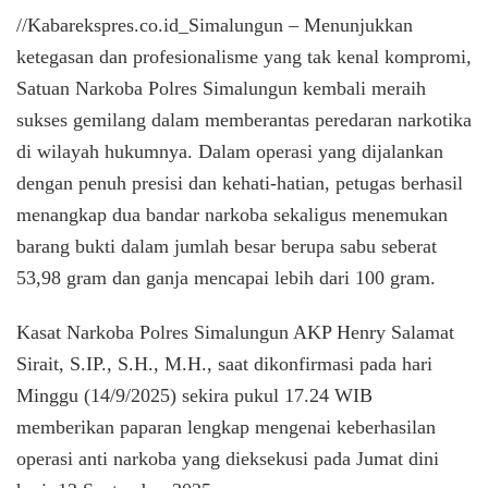
Simal
//Kabarekspres.co.id_Simalungun – Menunjukkan
Berhas
ketegasan dan profesionalisme yang tak kenal kompromi,
Bekuk
Satuan Narkoba Polres Simalungun kembali meraih
Banda
Narko
sukses gemilang dalam memberantas peredaran narkotika
Sita
di wilayah hukumnya. Dalam operasi yang dijalankan
159
Gram
dengan penuh presisi dan kehati-hatian, petugas berhasil
Sabu-
menangkap dua bandar narkoba sekaligus menemukan
Ganja
barang bukti dalam jumlah besar berupa sabu seberat
53,98 gram dan ganja mencapai lebih dari 100 gram.
Kasat Narkoba Polres Simalungun AKP Henry Salamat
Sirait, S.IP., S.H., M.H., saat dikonfirmasi pada hari
Minggu (14/9/2025) sekira pukul 17.24 WIB
memberikan paparan lengkap mengenai keberhasilan
operasi anti narkoba yang dieksekusi pada Jumat dini