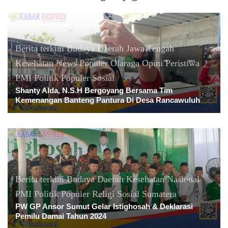
Berita terkini
Budaya
Daerah
Jawa Tengah
Kesehatan
News Populer
Olaraga
Opini
Peristiwa
PMI
Politik
Populer
Sosial
Shanty Alda, N.S.H Bergoyang Bersama Tim
Kemenangan Banteng Pantura Di Desa Rancawuluh
Berita terkini
Budaya
Daerah
Kesehatan
Nasional
PMI
Politik
Populer
Religi
Sosial
Sumatera
PW GP Ansor Sumut Gelar Istighosah & Deklarasi
Pemilu Damai Tahun 2024