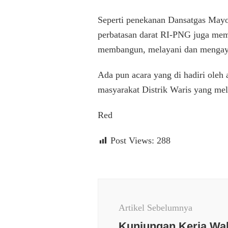
Seperti penekanan Dansatgas Mayor
perbatasan darat RI-PNG juga mempu
membangun, melayani dan mengayo
Ada pun acara yang di hadiri ole
masyarakat Distrik Waris yang me
Red
Post Views:
288
Navigasi
Artikel
Artikel Sebelumnya
Kunjungan Kerja Wak