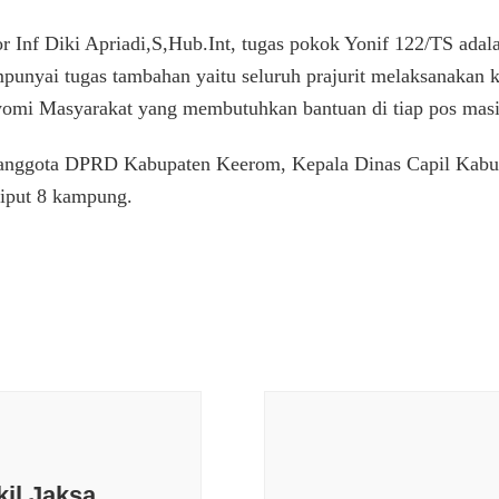
 Inf Diki Apriadi,S,Hub.Int, tugas pokok Yonif 122/TS ada
nyai tugas tambahan yaitu seluruh prajurit melaksanakan keg
mi Masyarakat yang membutuhkan bantuan di tiap pos mas
h anggota DPRD Kabupaten Keerom, Kepala Dinas Capil Kabu
liput 8 kampung.
il Jaksa