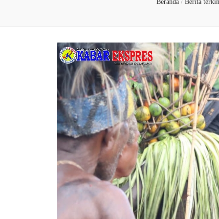
Beranda
/
Berita terki