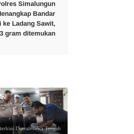
Polres Simalungun
Menangkap Bandar
i ke Ladang Sawit,
23 gram ditemukan
terkini
Daerah
Jawa Tengah