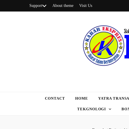
Support
About theme
Visit Us
CONTACT
HOME
YATRA TRANSA
TEKGNOLOGI
BO