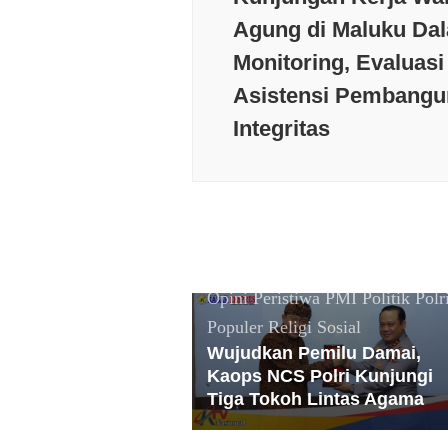
Agung di Maluku Da
Monitoring, Evaluasi
Asistensi Pembangu
Integritas
Berita terkini
Budaya
Daerah
Jakarta
Jawa Barat
Kesehatan
Nasional
News Populer
Olaraga
Opini
Peristiwa
PMI
Politik
Polr
Populer
Religi
Sosial
Wujudkan Pemilu Damai,
Kaops NCS Polri Kunjungi
Tiga Tokoh Lintas Agama