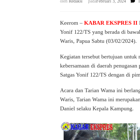
oleh
Redaksi
pada
Februari 3, 2024
T
Keerom –
KABAR EKSPRES II
D
Yonif 122/TS yang berada di bawa
Waris, Papua Sabtu (03/02/2024).
Kegiatan tersebut bertujuan untuk 
kebersamaan di daerah penugasan p
Satgas Yonif 122/TS dengan di pim
Acara dan Tarian Wama ini berlan
Waris, Tarian Wama ini merupakan t
Daniel selaku Kepala Kampung.