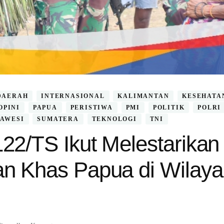
DAERAH
INTERNASIONAL
KALIMANTAN
KESEHATA
OPINI
PAPUA
PERISTIWA
PMI
POLITIK
POLRI
AWESI
SUMATERA
TEKNOLOGI
TNI
122/TS Ikut Melestarika
an Khas Papua di Wilay