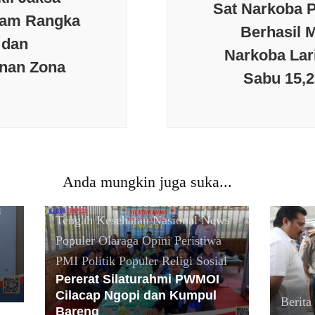
Sat Narkoba 
lam Rangka
Berhasil 
 dan
Narkoba Lar
nan Zona
Sabu 15,
Anda mungkin juga suka...
Berita terkini
Budaya
Daerah
Jawa
i
Tengah
Kesehatan
Nasional
News
Populer
Olaraga
Opini
Peristiwa
PMI
Politik
Populer
Religi
Sosial
Pererat Silaturahmi PWMOI
Cilacap Ngopi dan Kumpul
Berita 
Bareng