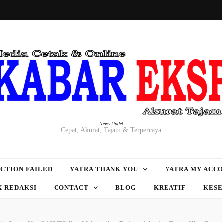
News Updet
Cepat, Akurat, Tajam & Terpercaya
CTION FAILED
YATRA THANK YOU
YATRA MY ACC
X REDAKSI
CONTACT
BLOG
KREATIF
KES