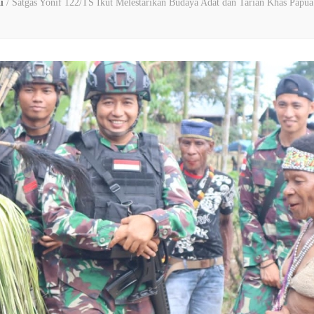
ni
/
Satgas Yonif 122/TS Ikut Melestarikan Budaya Adat dan Tarian Khas Papua