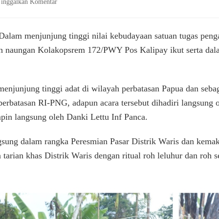
pada
inggalkan Komentar
Satgas
Yonif
122/TS
alam menjunjung tinggi nilai kebudayaan satuan tugas pe
Ikut
h naungan Kolakopsrem 172/PWY Pos Kalipay ikut serta dal
Melestarikan
Budaya
Adat
dan
menjunjung tinggi adat di wilayah perbatasan Papua dan sebag
Tarian
erbatasan RI-PNG, adapun acara tersebut dihadiri langsung o
Khas
Papua
pin langsung oleh Danki Lettu Inf Panca.
di
Wilayah
gsung dalam rangka Peresmian Pasar Distrik Waris dan kema
Perbatasan
arian khas Distrik Waris dengan ritual roh leluhur dan roh 