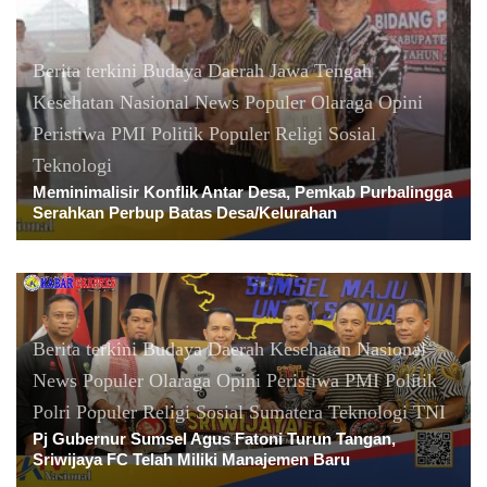
Berita terkini
Budaya
Daerah
Jawa Tengah
Kesehatan
Nasional
News Populer
Olaraga
Opini
Peristiwa
PMI
Politik
Populer
Religi
Sosial
Teknologi
Meminimalisir Konflik Antar Desa, Pemkab Purbalingga
Serahkan Perbup Batas Desa/Kelurahan
Berita terkini
Budaya
Daerah
Kesehatan
Nasional
News Populer
Olaraga
Opini
Peristiwa
PMI
Politik
Polri
Populer
Religi
Sosial
Sumatera
Teknologi
TNI
Pj Gubernur Sumsel Agus Fatoni Turun Tangan,
Sriwijaya FC Telah Miliki Manajemen Baru