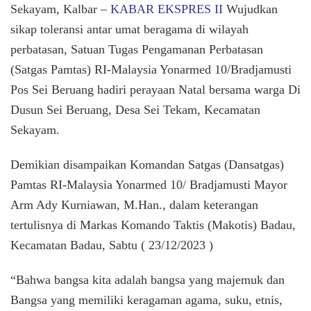
Yonar
Sekayam, Kalbar –
KABAR EKSPRES II
Wujudkan
10/
sikap toleransi antar umat beragama di wilayah
Bradja
perbatasan, Satuan Tugas Pengamanan Perbatasan
Hadiri
Peraya
(Satgas Pamtas) RI-Malaysia Yonarmed 10/Bradjamusti
Natal
Pos Sei Beruang hadiri perayaan Natal bersama warga Di
di
Perbat
Dusun Sei Beruang, Desa Sei Tekam, Kecamatan
RI-
Sekayam.
MLY
Demikian disampaikan Komandan Satgas (Dansatgas)
Pamtas RI-Malaysia Yonarmed 10/ Bradjamusti Mayor
Arm Ady Kurniawan, M.Han., dalam keterangan
tertulisnya di Markas Komando Taktis (Makotis) Badau,
Kecamatan Badau, Sabtu ( 23/12/2023 )
“Bahwa bangsa kita adalah bangsa yang majemuk dan
Bangsa yang memiliki keragaman agama, suku, etnis,