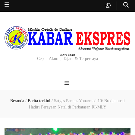
News Updet
Cepat, Akurat, Tajam & Terpercaya
Beranda
/
Berita terkini
/
Satgas Pamtas Yonarmed 10/ Bradjamusti
Hadiri Perayaan Natal di Perbatasan RI-MLY