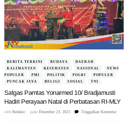
BERITA TERKINI
BUDAYA
DAERAH
KALIMANTAN
KESEHATAN
NASIONAL
NEWS
POPULER
PMI
POLITIK
POLRI
POPULER
PUNCAK JAYA
RELIGI
SOSIAL
TNI
Satgas Pamtas Yonarmed 10/ Bradjamusti
Hadiri Perayaan Natal di Perbatasan RI-MLY
pada
oleh
Redaksi
pada
Desember 23, 2023
Tinggalkan Komentar
Satgas
Pamtas