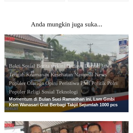
Anda mungkin juga suka...
Bakti Sosial
Berita terkini
Budaya
Daerah
Jawa
Tengah
Keamanan
Kesehatan
Nasional
News
Populer
Olaraga
Opini
Peristiwa
PMI
Politik
Polri
Populer
Religi
Sosial
Teknologi
Momentum di Bulan Suci Ramadhan ini, Lsm Gmbi
Ksm Wanasari Giat Berbagi Takjil Sejumlah 1000 pcs