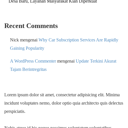
Desa Baru, Layanan Masyarakat Kian Diperkuat
Recent Comments
Nick
mengenai
Why Car Subscription Services Are Rapidly
Gaining Popularity
A WordPress Commenter
mengenai
Update Terkini Akurat
Tajam Berintregritas
Lorem ipsum dolor sit amet, consectetur adipisicing elit. Minima
incidunt voluptates nemo, dolor optio quia architecto quis delectus
perspiciatis.
Nobis atque id hic neque possimus voluptatum voluptatibus