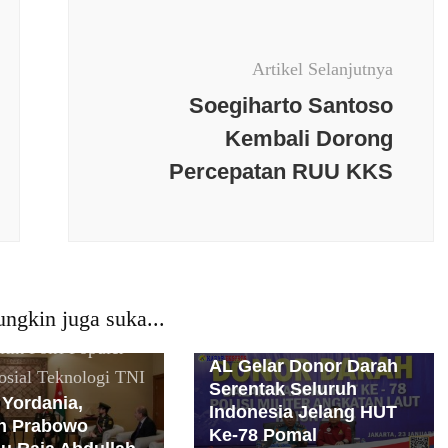
Artikel Selanjutnya
Soegiharto Santoso
Berita terkini
Budaya
Kembali Dorong
Daerah
Jakarta
Jawa Barat
Percepatan RUU KKS
Kesehatan
Nasional
News
erkini
Budaya
Populer
Olaraga
Opini
Internasional
Jakarta
Peristiwa
PMI
Politik
Polri
an
Kesehatan
Populer
Religi
Sosial
l
News Populer
Teknologi
TNI
ngkin juga suka...
Opini
Peristiwa
Bentuk Kepedulian
Terhadap Sesama, TNI
itik
Polri
Populer
AL Gelar Donor Darah
osial
Teknologi
TNI
Serentak Seluruh
 Yordania,
Indonesia Jelang HUT
n Prabowo
Ke-78 Pomal