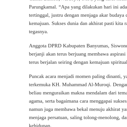
Parungkamal. “Apa yang dilakukan hari ini adal
tertinggal, justru dengan menjaga akar buday
kemajuan. Sukses dunia dan akhirat pasti kita r
tegasnya.
Anggota DPRD Kabupaten Banyumas, Siswondo
berjanji akan terus berjuang membawa aspiras
terus berjalan seiring dengan kemajuan spiritua
Puncak acara menjadi momen paling dinanti, y
terkemuka KH. Muhammad Al-Muroqi. Dengan b
beliau menguraikan makna mendalam dari tema a
agama, serta bagaimana cara menggapai sukses 
namun juga membawa bekal menuju akhirat yang
menjaga persatuan, saling tolong-menolong, d
kehidupan.