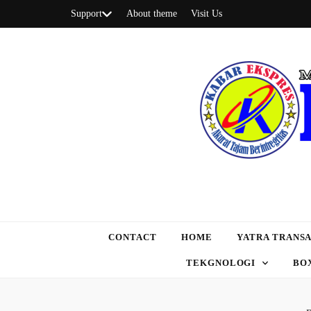
Support
About theme
Visit Us
CONTACT
HOME
YATRA TRANSA
TEKGNOLOGI
BO