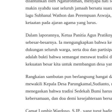
dilantunkan oleh Ngaturohman, menyapa hati se
makin syahdu saat seluruh jamaah bersatu suar
lagu Subhanal Wathon dan Perempuan Aswaja, ya
ketaatan pada ajaran agama yang lurus.
Dalam laporannya, Ketua Panitia Agus Pratikn
sebesar-besarnya. Ia mengungkapkan bahwa keber
dukungan seluruh warga, serta doa dan partisipa
adalah bukti bahwa semangat merawat tradisi d
kekuatan besar kita untuk membangun desa yan
Rangkaian sambutan pun berlangsung hangat d
mewakili Kepala Desa Parungkamal,Sudianto, m
menegaskan bahwa tradisi Sedekah Bumi harus t
kebersamaan, dan doa demi kesejahteraan bers
Camat Lumbir,Wardoyo, S.IP., yang turut had