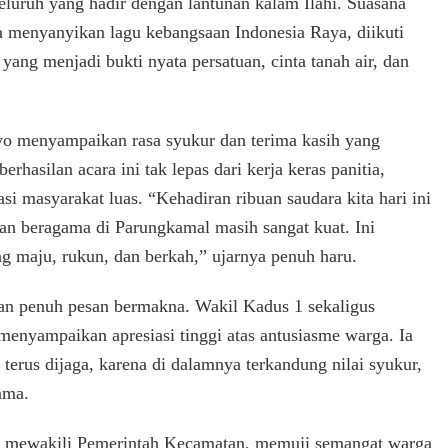
luruh yang hadir dengan lantunan kalam Ilahi. Suasana
a menyanyikan lagu kebangsaan Indonesia Raya, diikuti
ng menjadi bukti nyata persatuan, cinta tanah air, dan
yo menyampaikan rasa syukur dan terima kasih yang
hasilan acara ini tak lepas dari kerja keras panitia,
si masyarakat luas. “Kehadiran ribuan saudara kita hari ini
an beragama di Parungkamal masih sangat kuat. Ini
g maju, rukun, dan berkah,” ujarnya penuh haru.
an penuh pesan bermakna. Wakil Kadus 1 sekaligus
enyampaikan apresiasi tinggi atas antusiasme warga. Ia
erus dijaga, karena di dalamnya terkandung nilai syukur,
ama.
ir mewakili Pemerintah Kecamatan, memuji semangat warga