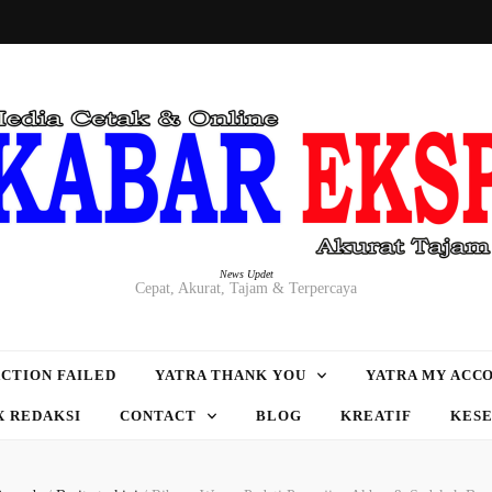
News Updet
Cepat, Akurat, Tajam & Terpercaya
CTION FAILED
YATRA THANK YOU
YATRA MY ACC
X REDAKSI
CONTACT
BLOG
KREATIF
KES