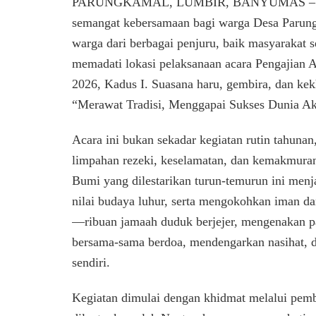
PARUNGKAMAL, LUMBIR, BANYUMAS – Minggu
semangat kebersamaan bagi warga Desa Parun
warga dari berbagai penjuru, baik masyarakat 
memadati lokasi pelaksanaan acara Pengajian
2026, Kadus I. Suasana haru, gembira, dan k
“Merawat Tradisi, Menggapai Sukses Dunia Ak
Acara ini bukan sekadar kegiatan rutin tahuna
limpahan rezeki, keselamatan, dan kemakmuran
Bumi yang dilestarikan turun-temurun ini menja
nilai budaya luhur, serta mengokohkan iman dan
—ribuan jamaah duduk berjejer, mengenakan pa
bersama-sama berdoa, mendengarkan nasihat, d
sendiri.
Kegiatan dimulai dengan khidmat melalui pem