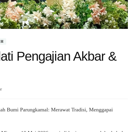
AH
ti Pengajian Akbar &
pada
ar
Ribuan
Warga
Padati
kah Bumi Parungkamal: Merawat Tradisi, Menggapai
Pengajian
Akbar
&