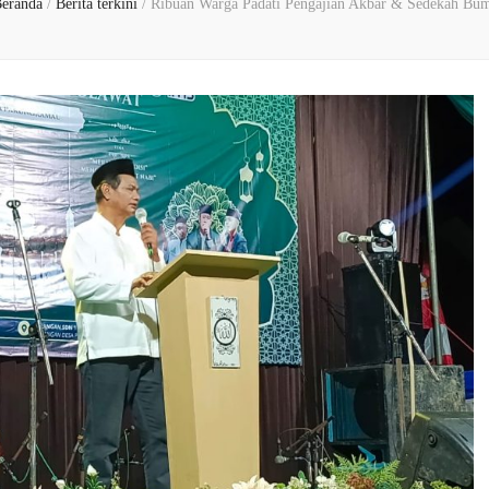
eranda
/
Berita terkini
/
Ribuan Warga Padati Pengajian Akbar & Sedekah Bu