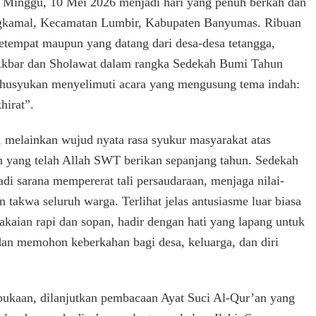
, 10 Mei 2026 menjadi hari yang penuh berkah dan
Sedekah
Bumi
gkamal, Kecamatan Lumbir, Kabupaten Banyumas. Ribuan
setempat maupun yang datang dari desa-desa tetangga,
 Akbar dan Sholawat dalam rangka Sedekah Bumi Tahun
ekhusyukan menyelimuti acara yang mengusung tema indah:
hirat”.
n, melainkan wujud nyata rasa syukur masyarakat atas
 yang telah Allah SWT berikan sepanjang tahun. Sedekah
di sarana mempererat tali persaudaraan, menjaga nilai-
 takwa seluruh warga. Terlihat jelas antusiasme luar biasa
kaian rapi dan sopan, hadir dengan hati yang lapang untuk
an memohon keberkahan bagi desa, keluarga, dan diri
bukaan, dilanjutkan pembacaan Ayat Suci Al-Qur’an yang