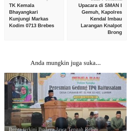
TK Kemala
Upacara di SMAN I
Bhayangkari
Gemuh, Kapolres
Kunjungi Markas
Kendal Imbau
Kodim 0713 Brebes
Larangan Knalpot
Brong
Anda mungkin juga suka...
Berita terkini
Budaya
Jawa Tengah
Religi