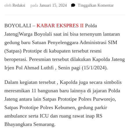
pada
oleh
Redaksi
pada
Januari 15, 2024
Tinggalkan Komentar
Resmikan
Satpas
Boyolali
BOYOLALI –
KABAR EKSPRES II
Polda
dan
Jateng|Warga Boyolali saat ini bisa tersenyum lantaran
11
gedung baru Satuan Penyelenggara Administrasi SIM
Bangunan
Lain,
(Satpas) Prototipe di kabupaten tersebut resmi
Kapolda
beroperasi. Peresmian tersebut dilakukan Kapolda Jateng
Jateng
Berharap
Irjen Pol Ahmad Luthfi , Senin pagi (15/1/2024).
Masyarak
Dapat
Dalam kegiatan tersebut , Kapolda juga secara simbolis
Lebih
meresmikan 11 bangunan baru lainnya di jajaran Polda
Terlayani
Dengan
Jateng antara lain Satpas Prototipe Polres Purworejo,
Baik
Satpas Prototipe Polres Kebumen, gedung parkir
ambulance serta ICU dan ruang rawat inap RS
Bhayangkara Semarang.