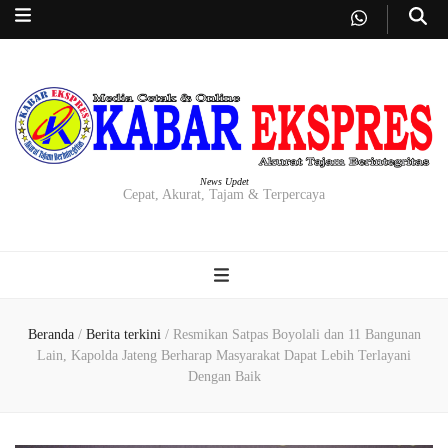
News Updet
Cepat, Akurat, Tajam & Terpercaya
Beranda
/
Berita terkini
/
Resmikan Satpas Boyolali dan 11 Bangunan
Lain, Kapolda Jateng Berharap Masyarakat Dapat Lebih Terlayani
Dengan Baik