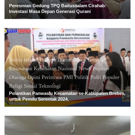
Peresmian Gedung TPQ Baitussalam Cirahab:
Investasi Masa Depan Generasi Qurani
Berita terkini
Budaya
Daerah
Jawa Tengah
Keamanan
Kesehatan
Nasional
News Populer
Olaraga
Opini
Peristiwa
PMI
Politik
Polri
Populer
Religi
Sosial
Teknologi
Pelantikan Panwaslu Kecamatan se-Kabupaten Brebes,
untuk Pemilu Serentak 2024,