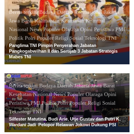
Berita terkini
Budaya
Daerah
Internasional
Jakarta
Jawa Barat
Kalimantan
Keamanan
Kriminal
Nasional
News Populer
Olaraga
Opini
Peristiwa
PMI
Politik
Polri
Populer
Religi
Sosial
Teknologi
TNI
Panglima TNI Pimpin Penyerahan Jabatan
Pangkogabwilhan II dan Sertijab 3 Jabatan Strategis
Mabes TNI
Berita terkini
Budaya
Daerah
Jakarta
Jawa Barat
Kesehatan
Nasional
News Populer
Olaraga
Opini
Peristiwa
PMI
Politik
Polri
Populer
Religi
Sosial
Teknologi
TNI
Silfester Matutina, Budi Arie, Utje Gustav dan Putri K.
Wardani Jadi Pelopor Relawan Jokowi Dukung PSI