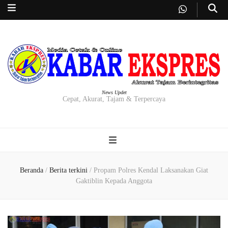
News Updet
Cepat, Akurat, Tajam & Terpercaya
Beranda
/
Berita terkini
/
Propam Polres Kendal Laksanakan Giat
Gaktiblin Kepada Anggota