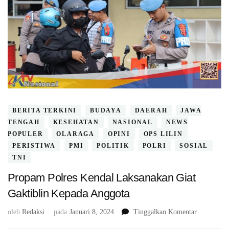
BERITA TERKINI
BUDAYA
DAERAH
JAWA
TENGAH
KESEHATAN
NASIONAL
NEWS
POPULER
OLARAGA
OPINI
OPS LILIN
PERISTIWA
PMI
POLITIK
POLRI
SOSIAL
TNI
Propam Polres Kendal Laksanakan Giat
Gaktiblin Kepada Anggota
pada
oleh
Redaksi
pada
Januari 8, 2024
Tinggalkan Komentar
Propam