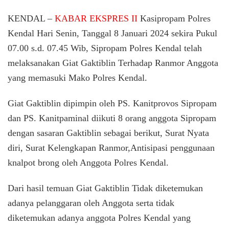
Polres
Kendal
KENDAL –
KABAR EKSPRES II
Kasipropam Polres
Laksanaka
Kendal Hari Senin, Tanggal 8 Januari 2024 sekira Pukul
Giat
07.00 s.d. 07.45 Wib, Sipropam Polres Kendal telah
Gaktiblin
Kepada
melaksanakan Giat Gaktiblin Terhadap Ranmor Anggota
Anggota
yang memasuki Mako Polres Kendal.
Giat Gaktiblin dipimpin oleh PS. Kanitprovos Sipropam
dan PS. Kanitpaminal diikuti 8 orang anggota Sipropam
dengan sasaran Gaktiblin sebagai berikut, Surat Nyata
diri, Surat Kelengkapan Ranmor,Antisipasi penggunaan
knalpot brong oleh Anggota Polres Kendal.
Dari hasil temuan Giat Gaktiblin Tidak diketemukan
adanya pelanggaran oleh Anggota serta tidak
diketemukan adanya anggota Polres Kendal yang