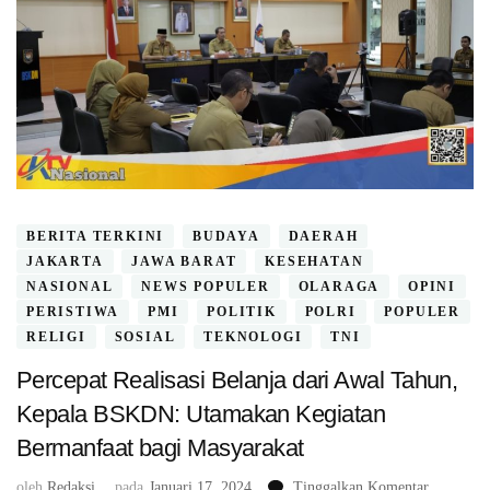
BERITA TERKINI
BUDAYA
DAERAH
JAKARTA
JAWA BARAT
KESEHATAN
NASIONAL
NEWS POPULER
OLARAGA
OPINI
PERISTIWA
PMI
POLITIK
POLRI
POPULER
RELIGI
SOSIAL
TEKNOLOGI
TNI
Percepat Realisasi Belanja dari Awal Tahun,
Kepala BSKDN: Utamakan Kegiatan
Bermanfaat bagi Masyarakat
pada
oleh
Redaksi
pada
Januari 17, 2024
Tinggalkan Komentar