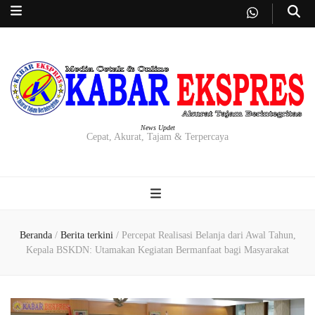
News Updet
Cepat, Akurat, Tajam & Terpercaya
Beranda
/
Berita terkini
/
Percepat Realisasi Belanja dari Awal Tahun,
Kepala BSKDN: Utamakan Kegiatan Bermanfaat bagi Masyarakat