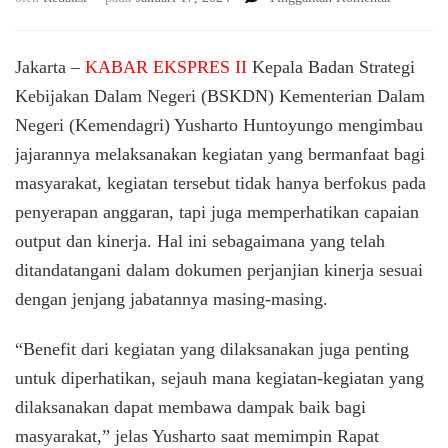
Percepat
Realisasi
Belanja
Jakarta –
KABAR EKSPRES II
Kepala Badan Strategi
dari
Kebijakan Dalam Negeri (BSKDN) Kementerian Dalam
Awal
Negeri (Kemendagri) Yusharto Huntoyungo mengimbau
Tahun,
Kepala
jajarannya melaksanakan kegiatan yang bermanfaat bagi
BSKDN:
masyarakat, kegiatan tersebut tidak hanya berfokus pada
Utamakan
Kegiatan
penyerapan anggaran, tapi juga memperhatikan capaian
Bermanfa
output dan kinerja. Hal ini sebagaimana yang telah
bagi
ditandatangani dalam dokumen perjanjian kinerja sesuai
Masyarak
dengan jenjang jabatannya masing-masing.
“Benefit dari kegiatan yang dilaksanakan juga penting
untuk diperhatikan, sejauh mana kegiatan-kegiatan yang
dilaksanakan dapat membawa dampak baik bagi
masyarakat,” jelas Yusharto saat memimpin Rapat