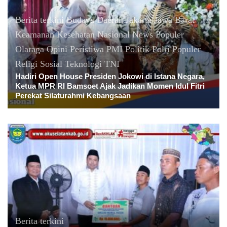
Berita terkini
Budaya
Daerah
Jakarta
Jawa Barat
Keamanan
Kesehatan
Nasional
News Populer
Olaraga
Opini
Peristiwa
PMI
Politik
Polri
Populer
Religi
Sosial
Teknologi
TNI
Hadiri Open House Presiden Jokowi di Istana Negara,
Ketua MPR RI Bamsoet Ajak Jadikan Momen Idul Fitri
Perekat Silaturahmi Kebangsaan
Berita terkini