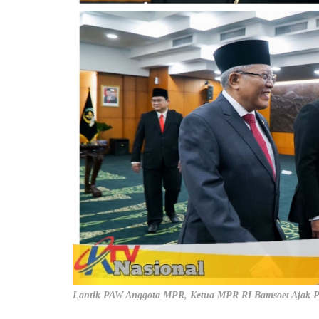
Lantik PAW Anggota MPR, Ketua MPR RI Bamsoet Ajak P