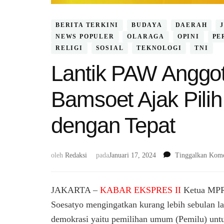
BERITA TERKINI
BUDAYA
DAERAH
NEWS POPULER
OLARAGA
OPINI
PE
RELIGI
SOSIAL
TEKNOLOGI
TNI
Lantik PAW Anggo
Bamsoet Ajak Pili
dengan Tepat
oleh
Redaksi
pada
Januari 17, 2024
Tinggalkan Kome
JAKARTA –
KABAR EKSPRES II
Ketua MPR 
Soesatyo mengingatkan kurang lebih sebulan l
demokrasi yaitu pemilihan umum (Pemilu) untu