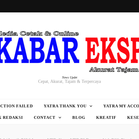
News Updet
Cepat, Akurat, Tajam & Terpercaya
CTION FAILED
YATRA THANK YOU
YATRA MY ACC
X REDAKSI
CONTACT
BLOG
KREATIF
KES