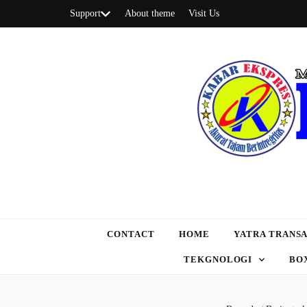
Support
About theme
Visit Us
CONTACT
HOME
YATRA TRANSA
TEKGNOLOGI
BO