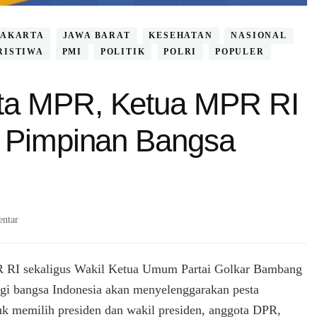
JAKARTA
JAWA BARAT
KESEHATAN
NASIONAL
RISTIWA
PMI
POLITIK
POLRI
POPULER
ta MPR, Ketua MPR RI
h Pimpinan Bangsa
pada
ntar
Lantik
PAW
Anggota
RI sekaligus Wakil Ketua Umum Partai Golkar Bambang
MPR,
agi bangsa Indonesia akan menyelenggarakan pesta
Ketua
k memilih presiden dan wakil presiden, anggota DPR,
MPR