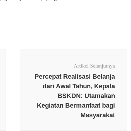
Artikel Selanjutnya
Percepat Realisasi Belanja
dari Awal Tahun, Kepala
BSKDN: Utamakan
Kegiatan Bermanfaat bagi
erkini
Budaya
Berita terkini
Budaya
Masyarakat
Jawa Tengah
Daerah
Keamanan
an
Kesehatan
Kesehatan
Kriminal