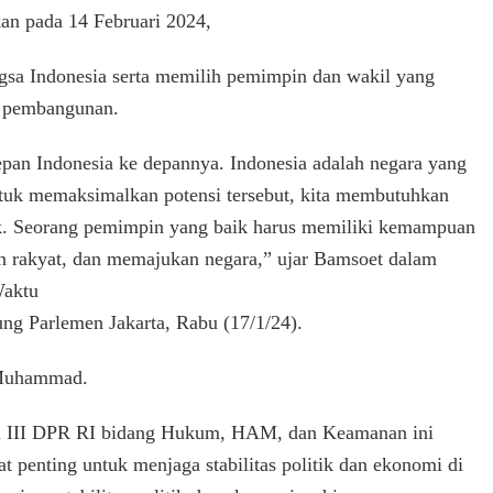
RI
n pada 14 Februari 2024,
Bamsoet
Ajak
gsa Indonesia serta memilih pemimpin dan wakil yang
Pilih
Pimpinan
n pembangunan.
Bangsa
dengan
epan Indonesia ke depannya. Indonesia adalah negara yang
Tepat
tuk memaksimalkan potensi tersebut, kita membutuhkan
 Seorang pemimpin yang baik harus memiliki kemampuan
 rakyat, dan memajukan negara,” ujar Bamsoet dalam
Waktu
g Parlemen Jakarta, Rabu (17/1/24).
 Muhammad.
i III DPR RI bidang Hukum, HAM, dan Keamanan ini
t penting untuk menjaga stabilitas politik dan ekonomi di