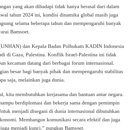
angan yang akan dihadapi tidak hanya berasal dari dalam
awal tahun 2024 ini, kondisi dinamika global masih juga
langsung selama beberapa tahun dan mempengaruhi banyak
 urai Bamsoet.
RI (UNHAN) dan Kepala Badan Polhukam KADIN Indonesia
i di Gaza, Palestina. Konflik Israel-Palestina ini tidak
un kecaman datang dari berbagai forum internasional.
gian besar bagi banyak pihak dan mempengaruhi stabilitas
opa saja, melainkan juga dunia.
al, kita membutuhkan kerjasama dan bantuan antar negara.
mampu berdiplomasi dan bekerja sama dengan pemimpin
ntuk menjadi disegani di dunia internasional dibutuhkan
u ekonomi. Membangun komunikasi secara efektif dan juga
 juga menjadi kunci,” pungkas Bamsoet.