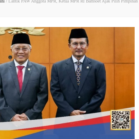
kini
/
Lantik PAW Anggota MPR, Ketua MPR RI Bamsoet Ajak Pilih Pimpinan 