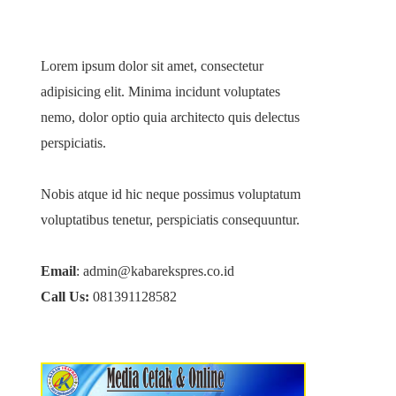
Lorem ipsum dolor sit amet, consectetur
adipisicing elit. Minima incidunt voluptates
nemo, dolor optio quia architecto quis delectus
perspiciatis.
Nobis atque id hic neque possimus voluptatum
voluptatibus tenetur, perspiciatis consequuntur.
Email
: admin@kabarekspres.co.id
Call Us:
081391128582