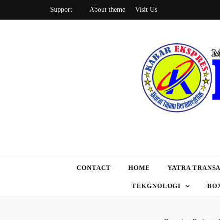
Support
About theme
Visit Us
CONTACT
HOME
YATRA TRANSA
TEKGNOLOGI
BO