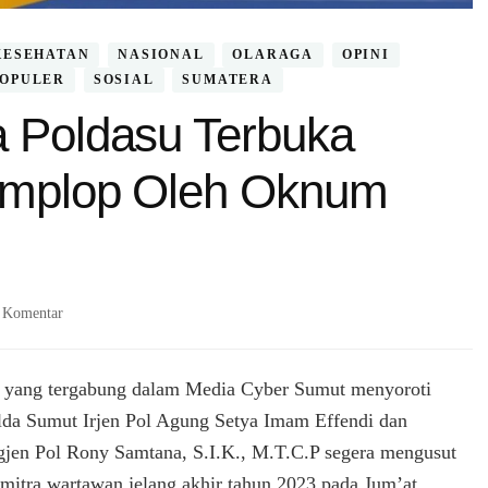
KESEHATAN
NASIONAL
OLARAGA
OPINI
POPULER
SOSIAL
SUMATERA
a Poldasu Terbuka
 Amplop Oleh Oknum
pada
 Komentar
Para
Jurnalis
Minta
s yang tergabung dalam Media Cyber Sumut menyoroti
Poldasu
da Sumut Irjen Pol Agung Setya Imam Effendi dan
Terbuka
gjen Pol Rony Samtana, S.I.K., M.T.C.P segera mengusut
Terkait
Bagi-
k mitra wartawan jelang akhir tahun 2023 pada Jum’at