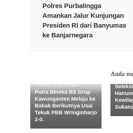
Polres PurbaIingga
Amankan Jalur Kunjungan
Presiden RI dari Banyumas
ke Banjarnegara
Berita t
Daerah
Kesehat
Politik
P
Anda mu
Tiga Pe
Daerah
Jawa Tengah
Seleks
Putra Bineka BS Grup
Hanum
Kawunganten Melaju ke
Kewila
Babak Berikutnya Usai
Sukan
Tekuk PBB Wringinharjo
2-0.