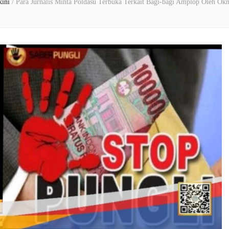
rkini
/
Para Jurnalis Minta Poldasu Terbuka Terkait Bagi-bagi Amplop Oleh O