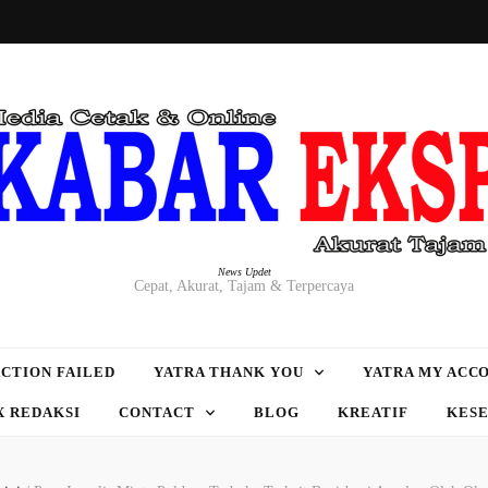
News Updet
Cepat, Akurat, Tajam & Terpercaya
CTION FAILED
YATRA THANK YOU
YATRA MY ACC
X REDAKSI
CONTACT
BLOG
KREATIF
KES