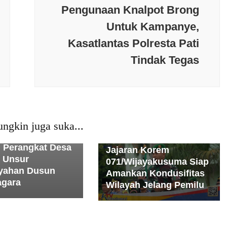
Pengunaan Knalpot Brong
Untuk Kampanye,
Kasatlantas Polresta Pati
Berita terkini
Budaya
Tindak Tegas
Daerah
Jakarta
Jawa Tengah
erkini
Budaya
Kesehatan
Nasional
News
Jawa Tengah
Populer
Olaraga
Peristiwa
an
Nasional
PMI
PMI
Politik
Polri
Populer
opuler
Sosial
ngkin juga suka...
Religi
Sosial
Teknologi
TNI
serta Ikuti Test
TNI-Polri Wilayah
i Perangkat Desa
Jajaran Korem
 Unsur
071/Wijayakusuma Siap
yahan Dusun
Amankan Kondusifitas
agara
Wilayah Jelang Pemilu