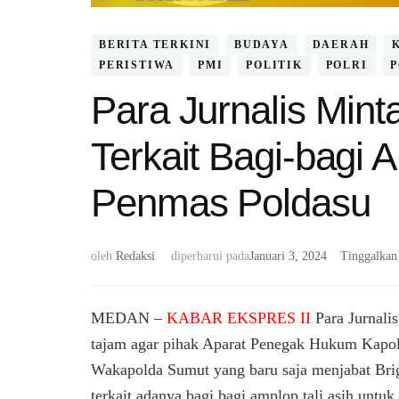
BERITA TERKINI
BUDAYA
DAERAH
PERISTIWA
PMI
POLITIK
POLRI
Para Jurnalis Mint
Terkait Bagi-bagi
Penmas Poldasu
oleh
Redaksi
diperbarui pada
Januari 3, 2024
Tinggalkan
MEDAN –
KABAR EKSPRES II
Para Jurnali
tajam agar pihak Aparat Penegak Hukum Kapol
Wakapolda Sumut yang baru saja menjabat Bri
terkait adanya bagi bagi amplop tali asih untu