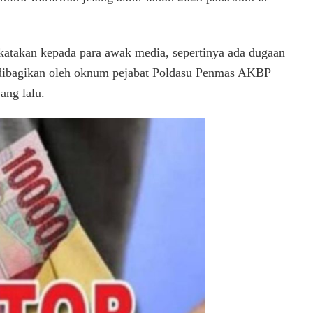
bagi
Amplop
Oleh
Oknum
atakan kepada para awak media, sepertinya ada dugaan
Penmas
ng dibagikan oleh oknum pejabat Poldasu Penmas AKBP
Poldasu
ang lalu.