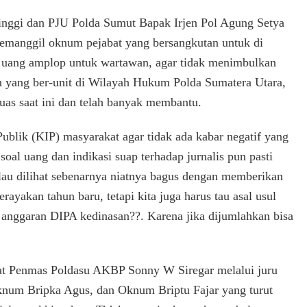
tinggi dan PJU Polda Sumut Bapak Irjen Pol Agung Setya
memanggil oknum pejabat yang bersangkutan untuk di
gi uang amplop untuk wartawan, agar tidak menimbulkan
n yang ber-unit di Wilayah Hukum Polda Sumatera Utara,
luas saat ini dan telah banyak membantu.
blik (KIP) masyarakat agar tidak ada kabar negatif yang
oal uang dan indikasi suap terhadap jurnalis pun pasti
lau dilihat sebenarnya niatnya bagus dengan memberikan
akan tahun baru, tetapi kita juga harus tau asal usul
i anggaran DIPA kedinasan??. Karena jika dijumlahkan bisa
t Penmas Poldasu AKBP Sonny W Siregar melalui juru
knum Bripka Agus, dan Oknum Briptu Fajar yang turut