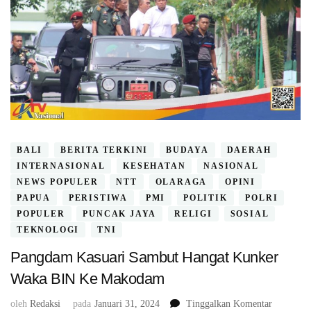
BALI
BERITA TERKINI
BUDAYA
DAERAH
INTERNASIONAL
KESEHATAN
NASIONAL
NEWS POPULER
NTT
OLARAGA
OPINI
PAPUA
PERISTIWA
PMI
POLITIK
POLRI
POPULER
PUNCAK JAYA
RELIGI
SOSIAL
TEKNOLOGI
TNI
Pangdam Kasuari Sambut Hangat Kunker
Waka BIN Ke Makodam
pada
oleh
Redaksi
pada
Januari 31, 2024
Tinggalkan Komentar