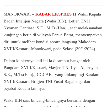
Pangdam
Kasuari
Sambut
MANOKWARI –
KABAR EKSPRES II
Wakil Kepala
Hangat
Badan Intelijen Negara (Waka BIN), Letjen TNI I
Kunker
Nyoman Cantiasa, S.E., M.Tr.(Han)., saat melaksanakan
Waka
BIN
kunjungan kerja di wilayah Papua Barat, menyempatkan
Ke
diri untuk melihat kondisi secara langsung Makodam
Makodam
XVIII/Kasuari, Manokwari, pada Selasa (30/1/2024).
Dalam kunkernya kali ini ia disambut hangat oleh
Pangdam XVIII/Kasuari, Mayjen TNI Ilyas Alamsyah,
S.E., M.Tr.(Han)., CGCAE., yang didampingi Kasdam
XVIII/Kasuari, Brigjen TNI Yusuf Ragainaga dan
pejabat Kodam lainnya.
Waka BIN saat bincang-bincangnya bersama dengan