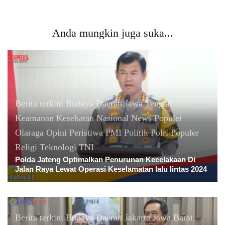
Anda mungkin juga suka...
Berita terkini
Budaya
Daerah
Jawa Tengah
Keamanan
Kesehatan
Nasional
News Populer
Olaraga
Opini
Peristiwa
PMI
Politik
Polri
Populer
Religi
Teknologi
TNI
Polda Jateng Optimalkan Penurunan Kecelakaan Di
Jalan Raya Lewat Operasi Keselamatan lalu lintas 2024
Berita terkini
Budaya
Daerah
Jakarta
Jawa Barat