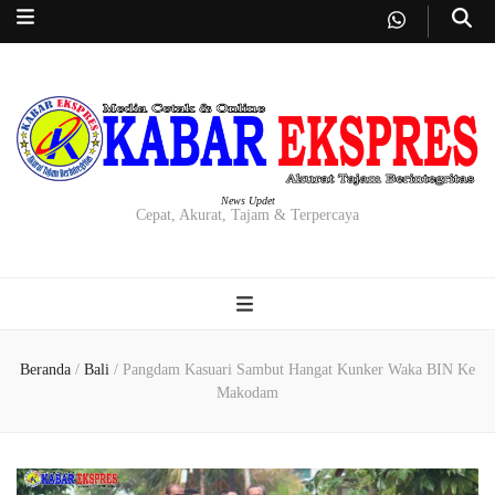
News Updet
Cepat, Akurat, Tajam & Terpercaya
Beranda
/
Bali
/
Pangdam Kasuari Sambut Hangat Kunker Waka BIN Ke
Makodam