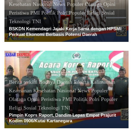
Kesehatan
Nasional
News Populer
Olaraga
Opini
Peristiwa
PMI
Politik
Polri
Populer
Religi
Sosial
Teknologi
TNI
BSKDN Kemendagri Jajaki Kerja Sama dengan HPSMI
Perkuat Ekonomi Berbasis Potensi Daerah
Berita terkini
Budaya
Daerah
Jakarta
Kalimantan
Keamanan
Kesehatan
Nasional
News Populer
Olaraga
Opini
Peristiwa
PMI
Politik
Polri
Populer
Religi
Sosial
Teknologi
TNI
Pimpin Koprs Raport, Dandim Lepas Empat Prajurit
Kodim 0906/Kutai Kartanegara