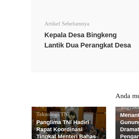
Artikel
Artikel Sebelumnya
Kepala Desa Bingkeng
Lantik Dua Perangkat Desa
Berita terkini
Budaya
Daerah
Internasional
Jakarta
Jawa Barat
Keamanan
Kesehatan
Nasional
News
Populer
Olaraga
Opini
Anda mu
Peristiwa
PMI
Politik
Polri
Berita t
Populer
Religi
Sosial
Yogyaka
Teknologi
TNI
Menant
Panglima TNI Hadiri
Gunung
Rapat Koordinasi
Dramat
Tingkat Menteri Bahas
Pengan