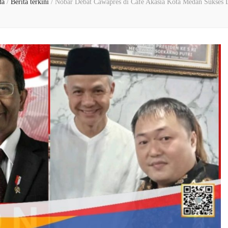
da
/
Berita terkini
/
Nobar Debat Cawapres di Cafe Akasia Kota Medan Sukses D