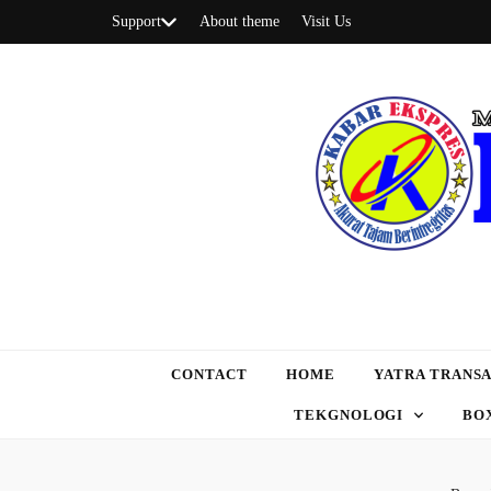
Support
About theme
Visit Us
CONTACT
HOME
YATRA TRANSA
TEKGNOLOGI
BO