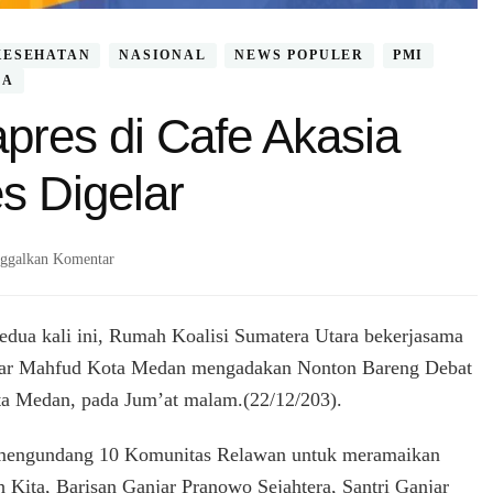
KESEHATAN
NASIONAL
NEWS POPULER
PMI
RA
res di Cafe Akasia
s Digelar
pada
ggalkan Komentar
Nobar
Debat
Cawapres
edua kali ini, Rumah Koalisi Sumatera Utara bekerjasama
di
ar Mahfud Kota Medan mengadakan Nonton Bareng Debat
Cafe
a Medan, pada Jum’at malam.(22/12/203).
Akasia
Kota
Medan
 mengundang 10 Komunitas Relawan untuk meramaikan
Sukses
 Kita, Barisan Ganjar Pranowo Sejahtera, Santri Ganjar
Digelar