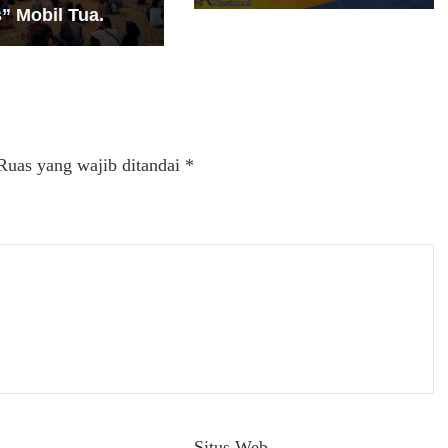
” Mobil Tua.
Ruas yang wajib ditandai
*
Situs Web