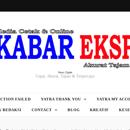
News Updet
Cepat, Akurat, Tajam & Terpercaya
CTION FAILED
YATRA THANK YOU
YATRA MY ACC
X REDAKSI
CONTACT
BLOG
KREATIF
KES