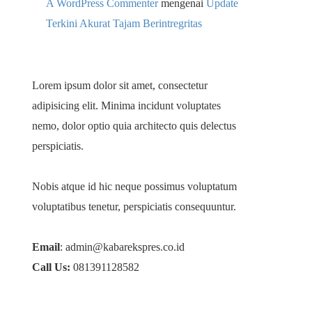
A WordPress Commenter
mengenai
Update
Terkini Akurat Tajam Berintregritas
Lorem ipsum dolor sit amet, consectetur
adipisicing elit. Minima incidunt voluptates
nemo, dolor optio quia architecto quis delectus
perspiciatis.
Nobis atque id hic neque possimus voluptatum
voluptatibus tenetur, perspiciatis consequuntur.
Email
: admin@kabarekspres.co.id
Call Us:
081391128582