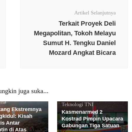
Artikel Selanjutnya
Terkait Proyek Deli
Megapolitan, Tokoh Melayu
Sumut H. Tengku Daniel
Mozard Angkat Bicara
Berita terkini
Budaya
Daerah
Jawa Timur
Kesehatan
Nasional
News
Populer
Olaraga
Opini
Peristiwa
PMI
Politik
Polri
ngkin juga suka...
erkini
Daerah
DIY
Populer
Religi
Sosial
rta
Teknologi
TNI
ang Ekstremnya
Kasmenarmed 2
kidul: Kisah
Kostrad Pimpin Upacara
is Antar
Gabungan Tiga Satuan
tin di Atas