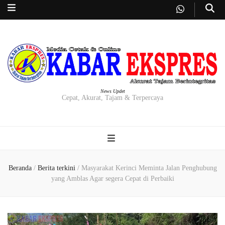
News Updet
Cepat, Akurat, Tajam & Terpercaya
Beranda
/
Berita terkini
/
Masyarakat Kerinci Meminta Jalan Penghubung
yang Amblas Agar segera Cepat di Perbaiki