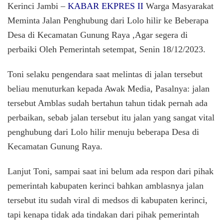
Memin
Kerinci Jambi –
KABAR EKPRES II
Warga Masyarakat
Jalan
Meminta Jalan Penghubung dari Lolo hilir ke Beberapa
Pengh
Desa di Kecamatan Gunung Raya ,Agar segera di
yang
Ambla
perbaiki Oleh Pemerintah setempat, Senin 18/12/2023.
Agar
segera
Toni selaku pengendara saat melintas di jalan tersebut
Cepat
di
beliau menuturkan kepada Awak Media, Pasalnya: jalan
Perbai
tersebut Amblas sudah bertahun tahun tidak pernah ada
perbaikan, sebab jalan tersebut itu jalan yang sangat vital
penghubung dari Lolo hilir menuju beberapa Desa di
Kecamatan Gunung Raya.
Lanjut Toni, sampai saat ini belum ada respon dari pihak
pemerintah kabupaten kerinci bahkan amblasnya jalan
tersebut itu sudah viral di medsos di kabupaten kerinci,
tapi kenapa tidak ada tindakan dari pihak pemerintah