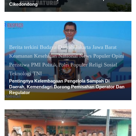
Cikedondong
Berita terkini
Budaya
Daerah
Jakarta
Jawa Barat
Keamanan
Kesehatan
Nasional
News Populer
Opini
Peristiwa
PMI
Politik
Polri
Populer
Religi
Sosial
Teknologi
TNI
Pentingnya Kelembagaan Pengelola Sampah Di
Daerah, Kemendagri Dorong Pemisahan Operator Dan
Regulator