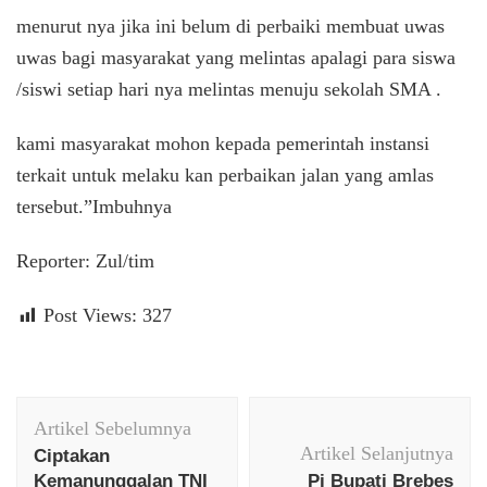
menurut nya jika ini belum di perbaiki membuat uwas
uwas bagi masyarakat yang melintas apalagi para siswa
/siswi setiap hari nya melintas menuju sekolah SMA .
kami masyarakat mohon kepada pemerintah instansi
terkait untuk melaku kan perbaikan jalan yang amlas
tersebut.”Imbuhnya
Reporter: Zul/tim
Post Views:
327
Navigasi
Artikel Sebelumnya
Artikel
Artikel Selanjutnya
Ciptakan
Kemanunggalan TNI
Pj Bupati Brebes