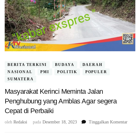
BERITA TERKINI
BUDAYA
DAERAH
NASIONAL
PMI
POLITIK
POPULER
SUMATERA
Masyarakat Kerinci Meminta Jalan
Penghubung yang Amblas Agar segera
Cepat di Perbaiki
pada
oleh
Redaksi
pada
Desember 18, 2023
Tinggalkan Komentar
Masyar
Kerinc