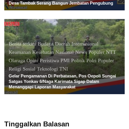
Desa Tambak Serang Bangun Jembatan Pengubung
Berita terkini
Budaya
Daerah
Internasional
Keamanan
Kesehatan
Nasional
News Populer
NTT
Olaraga
Opini
Peristiwa
PMI
Politik
Polri
Populer
Religi
Sosial
Teknologi
TNI
Gelar Pengamanan Di Perbatasan, Pos Oepoli Sungai
Satgas Yonkav 6/Naga Karimata Sigap Dalam
Menanggapi Laporan Masyarakat
Tinggalkan Balasan