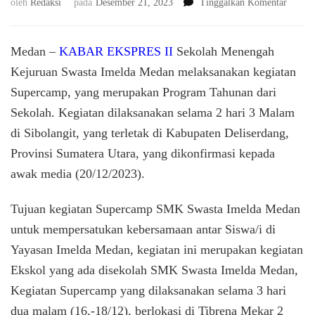
pada
oleh
Redaksi
pada
Desember 21, 2023
Tinggalkan Komentar
Kegiat
Super
SMK
Medan –
KABAR EKSPRES II
Sekolah Menengah
Swasta
Kejuruan Swasta Imelda Medan melaksanakan kegiatan
imelda
Supercamp, yang merupakan Program Tahunan dari
Medan
Sukses
Sekolah. Kegiatan dilaksanakan selama 2 hari 3 Malam
Dilaks
di Sibolangit, yang terletak di Kabupaten Deliserdang,
Denga
Tema
Provinsi Sumatera Utara, yang dikonfirmasi kepada
”
awak media (20/12/2023).
Mewuj
Pelajar
Tujuan kegiatan Supercamp SMK Swasta Imelda Medan
Yang
Tangg
untuk mempersatukan kebersamaan antar Siswa/i di
dan
Yayasan Imelda Medan, kegiatan ini merupakan kegiatan
Mandir
Ekskol yang ada disekolah SMK Swasta Imelda Medan,
Kegiatan Supercamp yang dilaksanakan selama 3 hari
dua malam (16,-18/12), berlokasi di Tibrena Mekar 2