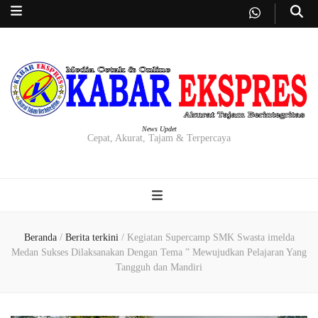
News Updet
Cepat, Akurat, Tajam & Terpercaya
Beranda
/
Berita terkini
/
Kegiatan Supercamp SMK Swasta imelda
Medan Sukses Dilaksanakan Dengan Tema ” Mewujudkan Pelajaran Yang
Tangguh dan Mandiri