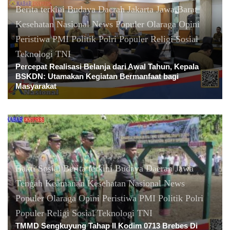
Berita terkini
Budaya
Daerah
Jakarta
Jawa Barat
Kesehatan
Nasional
News Populer
Olaraga
Opini
Peristiwa
PMI
Politik
Polri
Populer
Religi
Sosial
Teknologi
TNI
Percepat Realisasi Belanja dari Awal Tahun, Kepala
BSKDN: Utamakan Kegiatan Bermanfaat bagi
Masyarakat
Bakti Sosial
Berita terkini
Budaya
Daerah
Jawa
Tengah
Keamanan
Kesehatan
Nasional
News
Populer
Olaraga
Opini
Peristiwa
PMI
Politik
Polri
Populer
Religi
Sosial
Teknologi
TNI
TMMD Sengkuyung Tahap II Kodim 0713 Brebes Di