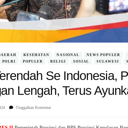
DAERAH
KESEHATAN
NASIONAL
NEWS POPULER
POLRI
POPULER
RELIGI
SOSIAL
SULAWESI
 Terendah Se Indonesia, 
ngan Lengah, Terus Ayun
pada
024
Tinggalkan Komentar
Inflasi
Babel
Terendah
ES II
Pemerintah Provinsi dan BPS Provinsi Kepulauan Ban