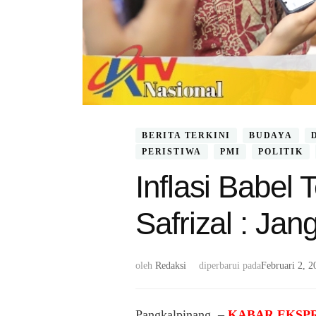
BERITA TERKINI
BUDAYA
PERISTIWA
PMI
POLITIK
Inflasi Babel
Safrizal : Ja
oleh
Redaksi
diperbarui pada
Februari 2, 2
Pangkalpinang, –
KABAR EKSPR