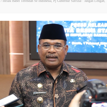
i
/
Inflasi Babel Terendah Se Indonesia, Pj Gubernur Safrizal : Jangan Lengah