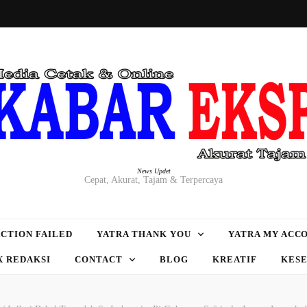
News Updet
Cepat, Akurat, Tajam & Terpercaya
CTION FAILED
YATRA THANK YOU
YATRA MY ACC
X REDAKSI
CONTACT
BLOG
KREATIF
KES