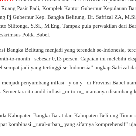
Se
 di Ruang Pasir Padi, Komplek Kantor Gubernur Kepulauan Ba
Indonesia,
ung Pj Gubernur Kep. Bangka Belitung, Dr. Safrizal ZA, M.S
Pj
Gubernur
to Silitonga, S.Si., M.Eng. Tampak pula perwakilan dari Ba
Safrizal
skrimsus Polda Babel.
:
Jangan
Lengah,
insi Bangka Belitung menjadi yang terendah se-Indonesia, terc
Terus
month-to-month_ sebesar 0,13 persen. Capaian ini melebihi ek
Ayunkan
l sempat jadi yang tertinggi se-Indonesia” ungkap Safrizal 
Langkah
menjadi penyumbang inflasi _y on y_ di Provinsi Babel utam
u. Sementara itu andil inflasi _m-to-m_ utamanya disumbang
ada Kabupaten Bangka Barat dan Kabupaten Belitung Timur 
pat kombinasi _rural-urban_ yang sifatnya komprehensif” uja