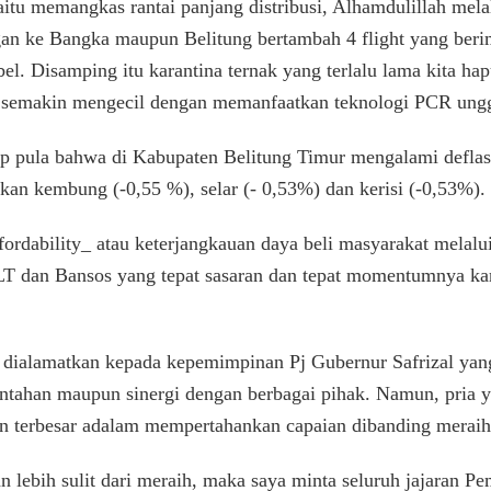
yaitu memangkas rantai panjang distribusi, Alhamdulillah mel
ngan ke Bangka maupun Belitung bertambah 4 flight yang beri
bel. Disamping itu karantina ternak yang terlalu lama kita ha
p semakin mengecil dengan memanfaatkan teknologi PCR ungga
gkap pula bahwa di Kabupaten Belitung Timur mengalami defla
kan kembung (-0,55 %), selar (- 0,53%) dan kerisi (-0,53%).
fordability_ atau keterjangkauan daya beli masyarakat melalui
BLT dan Bansos yang tepat sasaran dan tepat momentumnya kare
tu dialamatkan kepada kepemimpinan Pj Gubernur Safrizal ya
intahan maupun sinergi dengan berbagai pihak. Namun, pria ya
n terbesar adalam mempertahankan capaian dibanding meraih
 lebih sulit dari meraih, maka saya minta seluruh jajaran P