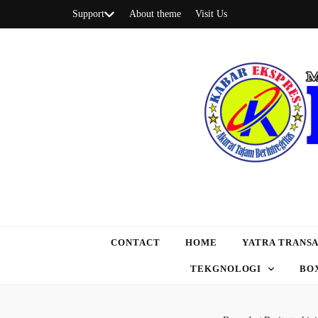
Support
About theme
Visit Us
CONTACT
HOME
YATRA TRANSA
TEKGNOLOGI
BO