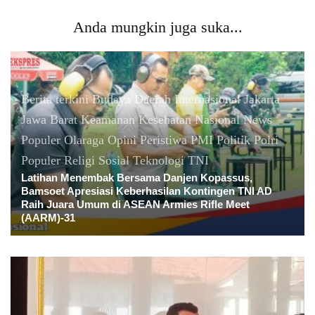
Anda mungkin juga suka...
Berita terkini
Budaya
Daerah
Internasional
Jakarta
Jawa Barat
Keamanan
Kesehatan
Nasional
News
Populer
Olaraga
Opini
Peristiwa
PMI
Politik
Polri
Populer
Religi
Sosial
Teknologi
TNI
Latihan Menembak Bersama Danjen Kopassus,
Bamsoet Apresiasi Keberhasilan Kontingen TNI AD
Raih Juara Umum di ASEAN Armies Rifle Meet
(AARM)-31