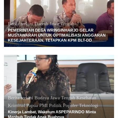
Berita terkini
Daerah
Jawa Tengah
PEMERINTAH DESA WRINGINHARJO GELAR
MUSYAWARAH UNTUK OPTIMALISASI ANGGARAN
KESEJAHTERAAN, TETAPKAN KPM BLT-DD
Berita terkini
Budaya
Jawa Tengah
Kesehatan
Kriminal
Papua
PMI
Politik
Populer
Teknologi
Kinerja Lambat, Waketum ASPEPARINDO Minta
Menhub Tindak Anak Buahnya