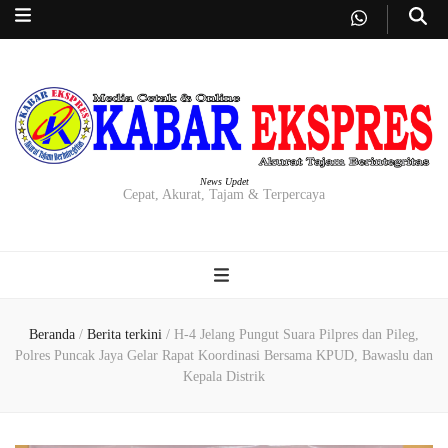
News Updet
Cepat, Akurat, Tajam & Terpercaya
Beranda
/
Berita terkini
/
H-4 Jelang Pungut Suara Pilpres dan Pileg,
Polres Puncak Jaya Gelar Rapat Koordinasi Bersama KPUD, Bawaslu dan
Kepala Distrik