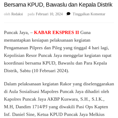
Bersama KPUD, Bawaslu dan Kepala Distrik
pada
oleh
Redaksi
pada
Februari 10, 2024
Tinggalkan Komentar
H-
4
Jelang
Puncak Jaya, –
KABAR EKSPRES II
Guna
Pungut
memantapkan kesiapan pelaksanaan kegiatan
Suara
Pengamanan Pilpres dan Pileg yang tinggal 4 hari lagi,
Pilpres
dan
Kepolisian Resor Puncak Jaya menggelar kegiatan rapat
Pileg,
koordinasi bersama KPUD, Bawaslu dan Para Kepala
Polres
Puncak
Distrik, Sabtu (10 Februari 2024).
Jaya
Gelar
Dalam pelaksanaan kegiatan Rakor yang diselenggarakan
Rapat
di Aula Sosialisasi Mapolres Puncak Jaya dihadiri oleh
Koordin
Bersama
Kapolres Puncak Jaya AKBP Kuswara, S.H., S.I.K.,
KPUD,
M.H, Dandim 1714/PJ yang diwakili Pasi Ops Kapten
Bawaslu
dan
Inf. Daniel Sine, Ketua KPUD Puncak Jaya Melkius