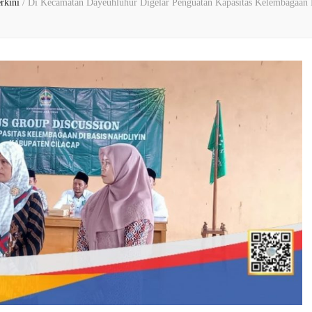
erkini
/
Di Kecamatan Dayeuhluhur Digelar Penguatan Kapasitas Kelembagaan D