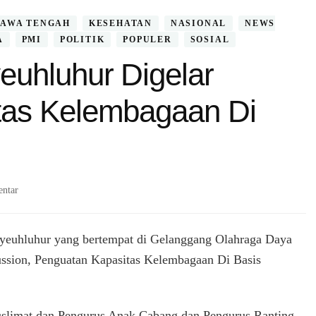
JAWA TENGAH
KESEHATAN
NASIONAL
NEWS
A
PMI
POLITIK
POPULER
SOSIAL
uhluhur Digelar
tas Kelembagaan Di
pada
ntar
Di
Kecamatan
Dayeuhluhur
yeuhluhur yang bertempat di Gelanggang Olahraga Daya
Digelar
ussion, Penguatan Kapasitas Kelembagaan Di Basis
Penguatan
Kapasitas
Kelembagaan
Di
Muslimat dan Pengurus Anak Cabang dan Pengurus Ranting