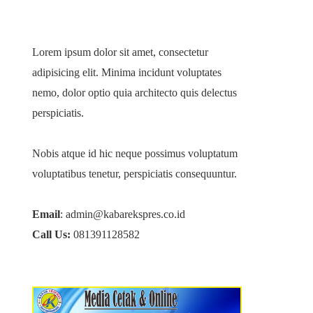
Lorem ipsum dolor sit amet, consectetur
adipisicing elit. Minima incidunt voluptates
nemo, dolor optio quia architecto quis delectus
perspiciatis.
Nobis atque id hic neque possimus voluptatum
voluptatibus tenetur, perspiciatis consequuntur.
Email
: admin@kabarekspres.co.id
Call Us:
081391128582