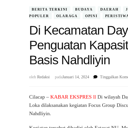
BERITA TERKINI
BUDAYA
DAERAH
POPULER
OLARAGA
OPINI
PERISTIW
Di Kecamatan Daye
Penguatan Kapasi
Basis Nahdliyin
oleh
Redaksi
pada
Januari 14, 2024
Tinggalkan Kome
Cilacap –
KABAR EKSPRES ll
Di wilayah Da
Loka dilaksanakan kegiatan Focus Group Disc
Nahdliyin.
Kegiatan tersebut dihadiri oleh Fatayat NU, 