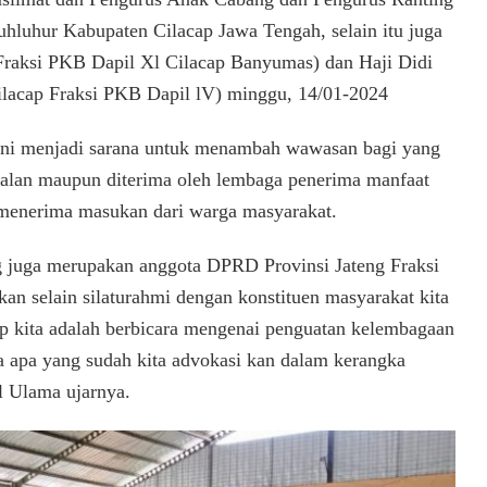
Basis
luhur Kabupaten Cilacap Jawa Tengah, selain itu juga
Nahdliyin
 Fraksi PKB Dapil Xl Cilacap Banyumas) dan Haji Didi
lacap Fraksi PKB Dapil lV) minggu, 14/01-2024
n ini menjadi sarana untuk menambah wawasan bagi yang
jalan maupun diterima oleh lembaga penerima manfaat
 menerima masukan dari warga masyarakat.
g juga merupakan anggota DPRD Provinsi Jateng Fraksi
n selain silaturahmi dengan konstituen masyarakat kita
p kita adalah berbicara mengenai penguatan kelembagaan
a apa yang sudah kita advokasi kan dalam kerangka
l Ulama ujarnya.