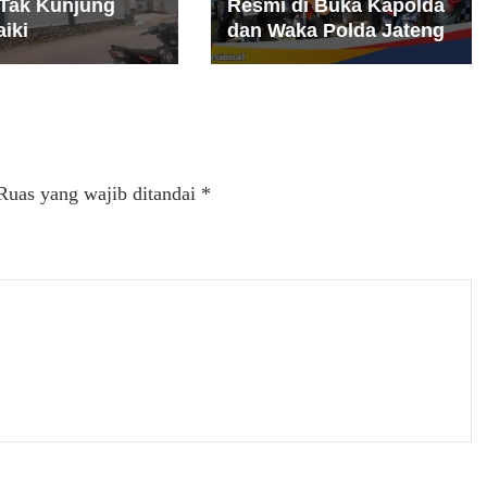
Tak Kunjung
Resmi di Buka Kapolda
iki
dan Waka Polda Jateng
Ruas yang wajib ditandai
*