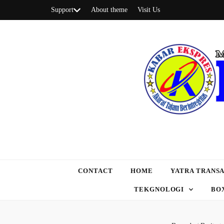
Support
About theme
Visit Us
CONTACT
HOME
YATRA TRANSA
TEKGNOLOGI
BO