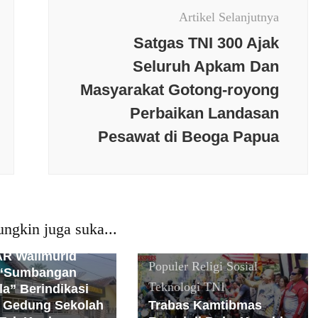
Artikel Selanjutnya
Satgas TNI 300 Ajak
Seluruh Apkam Dan
Masyarakat Gotong-royong
Perbaikan Landasan
Pesawat di Beoga Papua
Bakti Sosial
Berita terkini
Budaya
Daerah
Jawa
Tengah
Keamanan
Kesehatan
Nasional
News
erkini
Daerah
Jawa
Populer
Olaraga
Opini
ngkin juga suka...
Peristiwa
PMI
Politik
Polri
R Walimurid
Populer
Religi
Sosial
 “Sumbangan
Teknologi
TNI
la” Berindikasi
, Gedung Sekolah
Trabas Kamtibmas