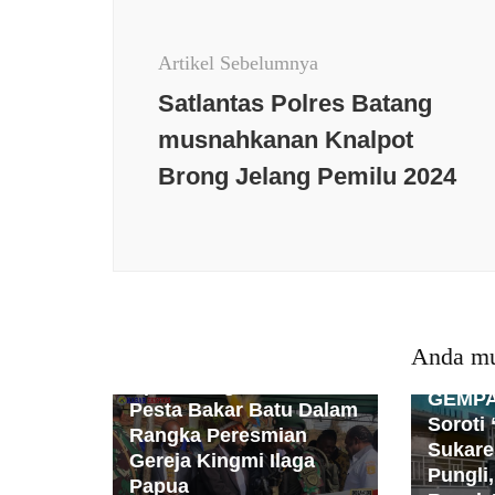
Artikel
Artikel Sebelumnya
Satlantas Polres Batang
Berita terkini
Budaya
musnahkanan Knalpot
Daerah
Kesehatan
Nasional
Brong Jelang Pemilu 2024
News Populer
NTT
Olaraga
Opini
Papua
Peristiwa
PMI
Politik
Polri
Populer
Puncak
Jaya
Religi
Sosial
Teknologi
TNI
Satgas TNI 300
Berita t
Anda mu
Siliwangi Berserta
Tengah
Apkam Ilaga Sukseskan
GEMPA
Pesta Bakar Batu Dalam
Soroti
Rangka Peresmian
Sukare
Gereja Kingmi Ilaga
Pungli
Papua