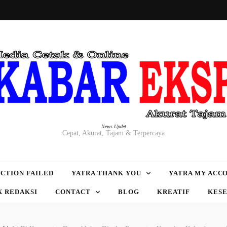
News Updet
Cepat, Akurat, Tajam & Terpercaya
CTION FAILED
YATRA THANK YOU
YATRA MY ACC
X REDAKSI
CONTACT
BLOG
KREATIF
KES