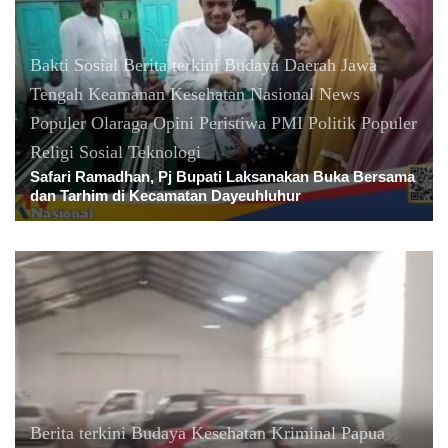
Bakti Sosial
Berita terkini
Budaya
Daerah
Jawa
Tengah
Keamanan
Kesehatan
Nasional
News
Populer
Olaraga
Opini
Peristiwa
PMI
Politik
Populer
Religi
Sosial
Teknologi
Safari Ramadhan, Pj Bupati Laksanakan Buka Bersama
dan Tarhim di Kecamatan Dayeuhluhur
Berita terkini
Budaya
Kesehatan
Kriminal
Papua