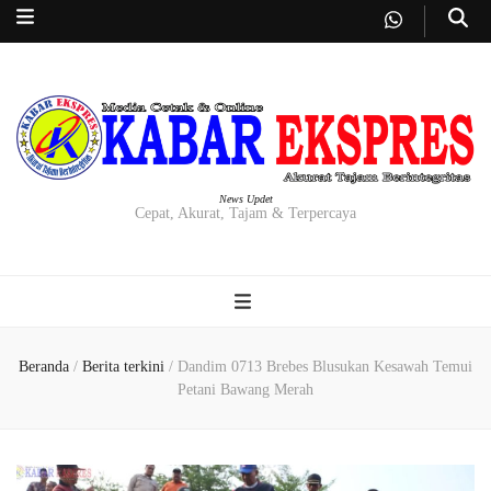
News Updet
Cepat, Akurat, Tajam & Terpercaya
Beranda
/
Berita terkini
/
Dandim 0713 Brebes Blusukan Kesawah Temui
Petani Bawang Merah