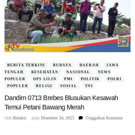
BERITA TERKINI
BUDAYA
DAERAH
JAWA
TENGAH
KESEHATAN
NASIONAL
NEWS
POPULER
OPS LILIN
PMI
POLITIK
POLRI
POPULER
RELIGI
SOSIAL
TNI
Dandim 0713 Brebes Blusukan Kesawah
Temui Petani Bawang Merah
pada
oleh
Redaksi
pada
Desember 24, 2023
Tinggalkan Komentar
Dandi
0713