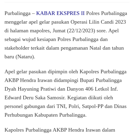
Gelar
Pasuka
Purbalingga –
KABAR EKSPRES II
Polres Purbalingga
Operas
menggelar apel gelar pasukan Operasi Lilin Candi 2023
Lilin
di halaman mapolres, Jumat (22/12/2023) sore. Apel
Candi
2023,
sebagai wujud kesiapan Polres Purbalingga dan
Polres
stakeholder terkait dalam pengamanan Natal dan tahun
Purbal
Siap
baru (Nataru).
Amank
Nataru
Apel gelar pasukan dipimpin oleh Kapolres Purbalingga
AKBP Hendra Irawan didampingi Bupati Purbalingga
Dyah Hayuning Pratiwi dan Danyon 406 Letkol Inf.
Edward Deru Saka Samosir. Kegiatan diikuti oleh
personel gabungan dari TNI, Polri, Satpol-PP dan Dinas
Perhubungan Kabupaten Purbalingga.
Kapolres Purbalingga AKBP Hendra Irawan dalam