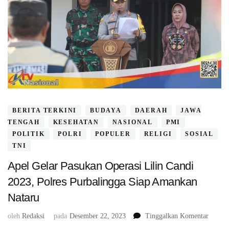
BERITA TERKINI
BUDAYA
DAERAH
JAWA
TENGAH
KESEHATAN
NASIONAL
PMI
POLITIK
POLRI
POPULER
RELIGI
SOSIAL
TNI
Apel Gelar Pasukan Operasi Lilin Candi
2023, Polres Purbalingga Siap Amankan
Nataru
pada
oleh
Redaksi
pada
Desember 22, 2023
Tinggalkan Komentar
Apel