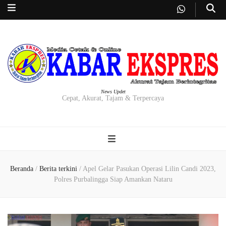
News Updet
Cepat, Akurat, Tajam & Terpercaya
Beranda
/
Berita terkini
/
Apel Gelar Pasukan Operasi Lilin Candi 2023,
Polres Purbalingga Siap Amankan Nataru