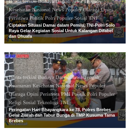
Berita terkini
Budaya
Daerah
Jawa Tengah
Kesehatan
Nasional
News Populer
Olaraga
Opini
Peristiwa
Politik
Polri
Populer
Sosial
TNI
Ciptakan Situasi Damai dalam Pemilu, TNI-Polri Solo
Raya Gelar Kegiatan Sosial Untuk Kalangan Difabel
dan Dhuafa
Berita terkini
Budaya
Daerah
Jawa Tengah
Keamanan
Kesehatan
Nasional
News Populer
Olaraga
Opini
Peristiwa
PMI
Politik
Polri
Populer
Religi
Sosial
Teknologi
TNI
Peringatan Hari Bhayangkara ke 78, Polres Brebes
Gelar Ziarah dan Tabur Bunga di TMP Kusuma Tama
Brebes