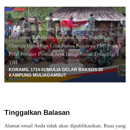
Berita terkini
Budaya
Daerah
Internasional
Keamanan
Kesehatan
Nasional
News Populer
Olaraga
Opini
Ops Lilin
Papua
Peristiwa
PMI
Politik
Polri
Populer
Puncak Jaya
Religi
Sosial
Teknologi
TNI
KORAMIL 1714-01/MULIA GELAR BAKSOS DI
KAMPUNG MULIAGAMBUT
Tinggalkan Balasan
Alamat email Anda tidak akan dipublikasikan.
Ruas yang