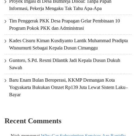
Proyek Irigasi di Desa Bumireja Disoal: Tanpa Papan
Informasi, Pekerja Mengaku Tak Tahu Apa-Apa
Tim Penggerak PKK Desa Prapagan Gelar Pembinaan 10
Program Pokok PKK dan Administrasi
Kades Cisuru Kiman Kusdiyanto Lantik Muhammad Pradipta
Wisnumurti Sebagai Kepala Dusun Cimanggu
Guntoro, S.Pd. Resmi Dilantik Jadi Kepala Dusun Dukuh
Sawah
Baru Enam Bulan Beroperasi, KKMP Demangan Kota
Yogyakarta Bukukan Omzet Rp139 Juta Lewat Sistem Laku–
Bayar
Recent Comments
Nick
mengenai
Why Car Subscription Services Are Rapidly