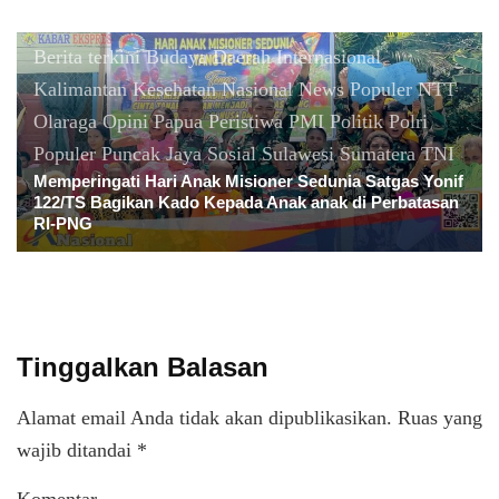
Berita terkini
Budaya
Daerah
Internasional
Kalimantan
Kesehatan
Nasional
News Populer
NTT
Olaraga
Opini
Papua
Peristiwa
PMI
Politik
Polri
Populer
Puncak Jaya
Sosial
Sulawesi
Sumatera
TNI
Memperingati Hari Anak Misioner Sedunia Satgas Yonif
122/TS Bagikan Kado Kepada Anak anak di Perbatasan
RI-PNG
Tinggalkan Balasan
Alamat email Anda tidak akan dipublikasikan.
Ruas yang
wajib ditandai
*