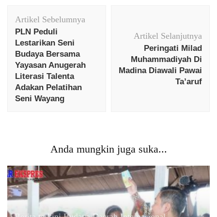
Navigasi
Artikel Sebelumnya
Artikel
PLN Peduli
Artikel Selanjutnya
Lestarikan Seni
Peringati Milad
Budaya Bersama
Muhammadiyah Di
Yayasan Anugerah
Madina Diawali Pawai
Literasi Talenta
Ta’aruf
Adakan Pelatihan
Seni Wayang
Anda mungkin juga suka...
Berita terkini
Budaya
Daerah
Internasional