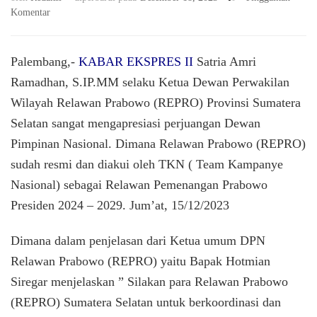
pada
Komentar
TKN
Secara
Resmi
Palembang,-
KABAR EKSPRES II
Satria Amri
menunjuk
Ramadhan, S.IP.MM selaku Ketua Dewan Perwakilan
Relawan
Wilayah Relawan Prabowo (REPRO) Provinsi Sumatera
Prabowo
(REPRO)
Selatan sangat mengapresiasi perjuangan Dewan
Sebagai
Pimpinan Nasional. Dimana Relawan Prabowo (REPRO)
Relawan
Pemenang
sudah resmi dan diakui oleh TKN ( Team Kampanye
Prabowo
Nasional) sebagai Relawan Pemenangan Prabowo
Presiden
Presiden 2024 – 2029. Jum’at, 15/12/2023
2024
Dimana dalam penjelasan dari Ketua umum DPN
Relawan Prabowo (REPRO) yaitu Bapak Hotmian
Siregar menjelaskan ” Silakan para Relawan Prabowo
(REPRO) Sumatera Selatan untuk berkoordinasi dan