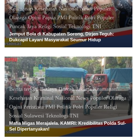
Keamanan
Kesehatan
Nasional
News Populer
Olaraga
Opini
Papua
PMI
Politik
Polri
Populer
Puncak Jaya
Religi
Sosial
Teknologi
TNI
Jemput Bola di Kabupaten Sorong, Dirjen Teguh:
Dukcapil Layani Masyarakat Seumur Hidup
Berita terkini
Budaya
Daerah
Jakarta
Keamanan
Kesehatan
Kriminal
Nasional
News Populer
Olaraga
Opini
Peristiwa
PMI
Politik
Polri
Populer
Religi
Sosial
Sulawesi
Teknologi
TNI
Mafia Migas Merajalela. KAMRI: Kredibilitas Polda Sul-
Sel Dipertanyakan!