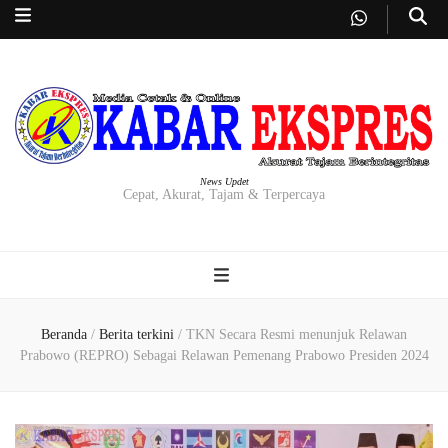
News Updet
Cepat, Akurat, Tajam & Terpercaya
Beranda
/
Berita terkini
/
TKN Secara Resmi menunjuk Relawan
Prabowo (REPRO) Sebagai Relawan Pemenang Prabowo Presiden 2024