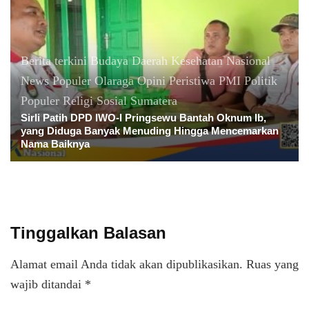
Berita terkini
Budaya
Daerah
Kesehatan
Nasional
News Populer
Olaraga
Opini
Peristiwa
PMI
Politik
Populer
Religi
Sosial
Sumatera
Sirli Patih DPD IWO-I Pringsewu Bantah Oknum Ib,
yang Diduga Banyak Menuding Hingga Mencemarkan
Nama Baiknya
Tinggalkan Balasan
Alamat email Anda tidak akan dipublikasikan.
Ruas yang
wajib ditandai
*