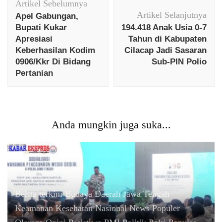
Artikel Sebelumnya
Artikel
Artikel Selanjutnya
Apel Gabungan,
Bupati Kukar
194.418 Anak Usia 0-7
Apresiasi
Tahun di Kabupaten
Keberhasilan Kodim
Cilacap Jadi Sasaran
0906/Kkr Di Bidang
Sub-PIN Polio
Pertanian
Anda mungkin juga suka...
Berita terkini
Budaya
Daerah
Jawa Tengah
Keamanan
Kesehatan
Nasional
News Populer