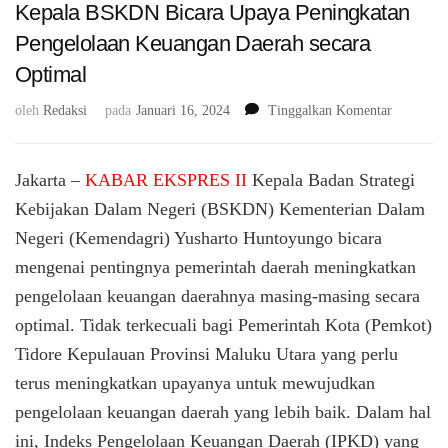
Kepala BSKDN Bicara Upaya Peningkatan
Pengelolaan Keuangan Daerah secara
Optimal
pada
oleh
Redaksi
pada
Januari 16, 2024
Tinggalkan Komentar
Terima
Audiensi
Pemkot
Jakarta –
KABAR EKSPRES II
Kepala Badan Strategi
Tidore
Kebijakan Dalam Negeri (BSKDN) Kementerian Dalam
Kepulaua
Negeri (Kemendagri) Yusharto Huntoyungo bicara
Kepala
BSKDN
mengenai pentingnya pemerintah daerah meningkatkan
Bicara
pengelolaan keuangan daerahnya masing-masing secara
Upaya
Peningkat
optimal. Tidak terkecuali bagi Pemerintah Kota (Pemkot)
Pengelola
Tidore Kepulauan Provinsi Maluku Utara yang perlu
Keuangan
terus meningkatkan upayanya untuk mewujudkan
Daerah
secara
pengelolaan keuangan daerah yang lebih baik. Dalam hal
Optimal
ini, Indeks Pengelolaan Keuangan Daerah (IPKD) yang