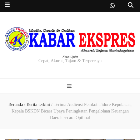
News Updet
Cepat, Akurat, Tajam & Terpercaya
Beranda
/
Berita terkini
/
Terima Audiensi Pemkot Tidore Kepulauan,
Kepala BSKDN Bicara Upaya Peningkatan Pengelolaan Keuangan
Daerah secara Optimal