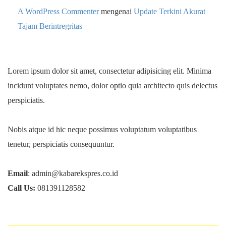
A WordPress Commenter
mengenai
Update Terkini Akurat
Tajam Berintregritas
Lorem ipsum dolor sit amet, consectetur adipisicing elit. Minima
incidunt voluptates nemo, dolor optio quia architecto quis delectus
perspiciatis.
Nobis atque id hic neque possimus voluptatum voluptatibus
tenetur, perspiciatis consequuntur.
Email
: admin@kabarekspres.co.id
Call Us:
081391128582