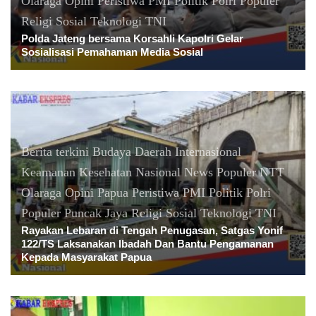
Olaraga
Opini
Peristiwa
PMI
Politik
Polri
Populer
Religi
Sosial
Teknologi
TNI
Polda Jateng bersama Korsahli Kapolri Gelar
Sosialisasi Pemahaman Media Sosial
Berita terkini
Budaya
Daerah
Internasional
Keamanan
Kesehatan
Nasional
News Populer
NTT
Olaraga
Opini
Papua
Peristiwa
PMI
Politik
Polri
Populer
Puncak Jaya
Religi
Sosial
Teknologi
TNI
Rayakan Lebaran di Tengah Penugasan, Satgas Yonif
122/TS Laksanakan Ibadah Dan Bantu Pengamanan
Kepada Masyarakat Papua