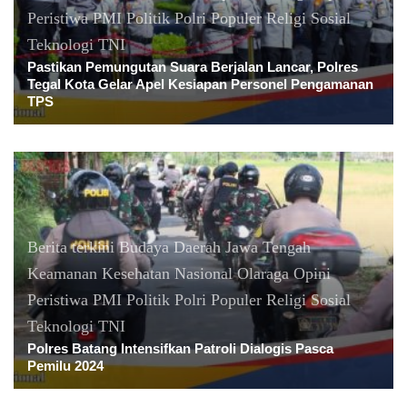
Peristiwa
PMI
Politik
Polri
Populer
Religi
Sosial
Teknologi
TNI
Pastikan Pemungutan Suara Berjalan Lancar, Polres
Tegal Kota Gelar Apel Kesiapan Personel Pengamanan
TPS
Berita terkini
Budaya
Daerah
Jawa Tengah
Keamanan
Kesehatan
Nasional
Olaraga
Opini
Peristiwa
PMI
Politik
Polri
Populer
Religi
Sosial
Teknologi
TNI
Polres Batang Intensifkan Patroli Dialogis Pasca
Pemilu 2024