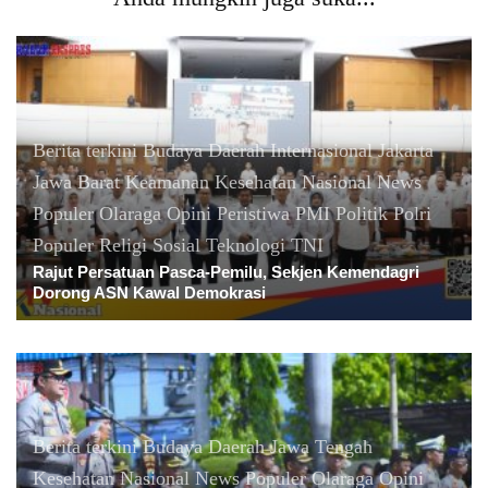
Berita terkini
Budaya
Daerah
Internasional
Jakarta
Jawa Barat
Keamanan
Kesehatan
Nasional
News
Populer
Olaraga
Opini
Peristiwa
PMI
Politik
Polri
Populer
Religi
Sosial
Teknologi
TNI
Rajut Persatuan Pasca-Pemilu, Sekjen Kemendagri
Dorong ASN Kawal Demokrasi
Berita terkini
Budaya
Daerah
Jawa Tengah
Kesehatan
Nasional
News Populer
Olaraga
Opini