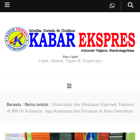
News Updet
Cepat, Akurat, Tajam & Terpercaya
Beranda
/
Berita terkini
/
Silaturahmi dan Himbauan Kapolsek Tambora
di RW 01 Kalianyar: Jaga Keamanan dan Persatuan di Pesta Demokrasi