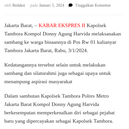
pada
oleh
Redaksi
pada
Januari 5, 2024
Tinggalkan Komentar
Silaturahm
dan
Himbauan
Jakarta Barat, –
KABAR EKSPRES II
Kapolsek
Kapolsek
Tambora Kompol Donny Agung Harvida melaksanakan
Tambora
sambang ke warga binaannya di Pos Rw 01 kalianyar
di
RW
Tambora Jakarta Barat, Rabu, 3/1/2024.
01
Kalianyar:
Kedatangannya tersebut selain untuk melakukan
Jaga
Keamanan
sambang dan silaturahmi juga sebagai upaya untuk
dan
menampung aspirasi masyarakat
Persatuan
di
Dalam sambutan Kapolsek Tambora Polres Metro
Pesta
Demokrasi
Jakarta Barat Kompol Donny Agung Harvida
berkesempatan memperkenalkan diri sebagai pejabat
baru yang dipercayakan sebagai Kapolsek Tambora.