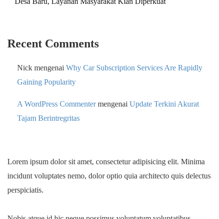
Desa Baru, Layanan Masyarakat Kian Diperkuat
Recent Comments
Nick
mengenai
Why Car Subscription Services Are Rapidly
Gaining Popularity
A WordPress Commenter
mengenai
Update Terkini Akurat
Tajam Berintregritas
Lorem ipsum dolor sit amet, consectetur adipisicing elit. Minima
incidunt voluptates nemo, dolor optio quia architecto quis delectus
perspiciatis.
Nobis atque id hic neque possimus voluptatum voluptatibus