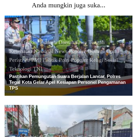
Anda mungkin juga suka...
Berita terkini
Budaya
Daerah
Jawa Tengah
Kesehatan
Nasional
News Populer
Olaraga
Opini
Peristiwa
PMI
Politik
Polri
Populer
Religi
Sosial
Teknologi
TNI
Pastikan Pemungutan Suara Berjalan Lancar, Polres
Tegal Kota Gelar Apel Kesiapan Personel Pengamanan
TPS
Berita terkini
Budaya
Daerah
Jawa Tengah