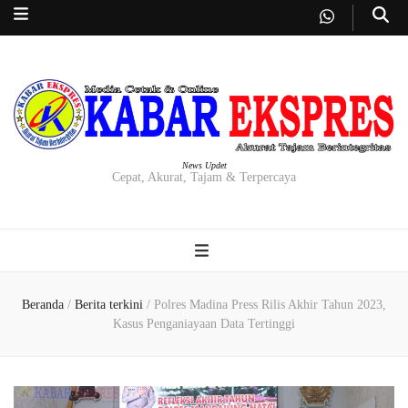
News Updet
Cepat, Akurat, Tajam & Terpercaya
Beranda
/
Berita terkini
/
Polres Madina Press Rilis Akhir Tahun 2023,
Kasus Penganiayaan Data Tertinggi