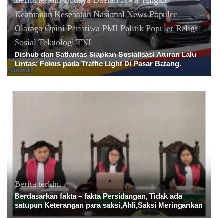
Keamanan
Kesehatan
Nasional
News Populer
Olaraga
Opini
Peristiwa
PMI
Politik
Populer
Religi
Sosial
Teknologi
TNI
Dishub dan Satlantas Siapkan Sosialisasi Aturan Lalu
Lintas: Fokus pada Traffic Light Di Pasar Batang.
Berita terkini
Berdasarkan fakta – fakta Persidangan, Tidak ada
satupun Keterangan para saksi,Ahli,Saksi Meringankan