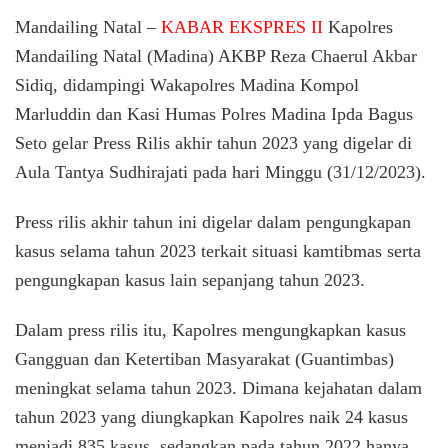
Press
Mandailing Natal –
KABAR EKSPRES II
Kapolres
Rilis
Mandailing Natal (Madina) AKBP Reza Chaerul Akbar
Akhir
Sidiq, didampingi Wakapolres Madina Kompol
Tahun
2023,
Marluddin dan Kasi Humas Polres Madina Ipda Bagus
Kasus
Seto gelar Press Rilis akhir tahun 2023 yang digelar di
Pengan
Data
Aula Tantya Sudhirajati pada hari Minggu (31/12/2023).
Terting
Press rilis akhir tahun ini digelar dalam pengungkapan
kasus selama tahun 2023 terkait situasi kamtibmas serta
pengungkapan kasus lain sepanjang tahun 2023.
Dalam press rilis itu, Kapolres mengungkapkan kasus
Gangguan dan Ketertiban Masyarakat (Guantimbas)
meningkat selama tahun 2023. Dimana kejahatan dalam
tahun 2023 yang diungkapkan Kapolres naik 24 kasus
menjadi 835 kasus, sedangkan pada tahun 2022 hanya