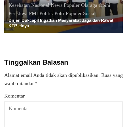
Kesehatan
Nasional
News Populer
Olaraga
Opini
Peristiwa
PMI
Politik
Polri
Populer
Sosial
Dirjen Dukcapil Ingatkan Masyarakat Jaga dan Rawat
KTP-elnya
Tinggalkan Balasan
Alamat email Anda tidak akan dipublikasikan.
Ruas yang
wajib ditandai
*
Komentar