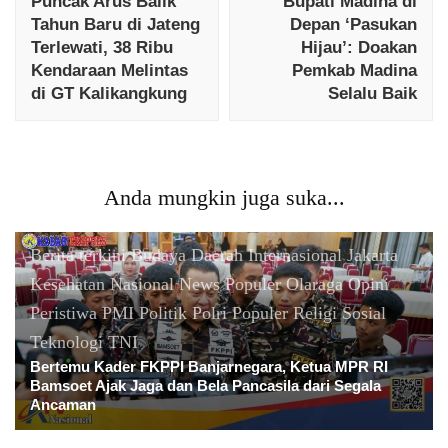
Puncak Arus Balik
Bupati Madina di
Tahun Baru di Jateng
Depan ‘Pasukan
Terlewati, 38 Ribu
Hijau’: Doakan
Kendaraan Melintas
Pemkab Madina
di GT Kalikangkung
Selalu Baik
Anda mungkin juga suka...
Berita terkini
Budaya
Daerah
Internasional
Jakarta
Kesehatan
Nasional
News Populer
Olaraga
Opini
Peristiwa
PMI
Politik
Polri
Populer
Religi
Sosial
Teknologi
TNI
Bertemu Kader FKPPI Banjarnegara, Ketua MPR RI
Bamsoet Ajak Jaga dan Bela Pancasila dari Segala
Ancaman