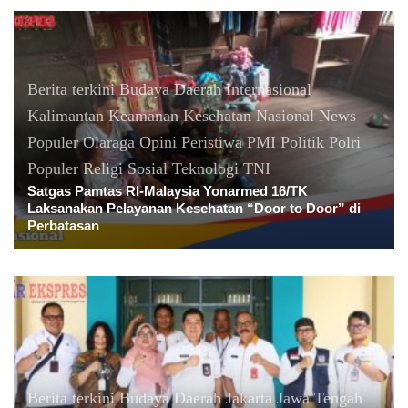
Berita terkini
Budaya
Daerah
Internasional
Kalimantan
Keamanan
Kesehatan
Nasional
News
Populer
Olaraga
Opini
Peristiwa
PMI
Politik
Polri
Populer
Religi
Sosial
Teknologi
TNI
Satgas Pamtas RI-Malaysia Yonarmed 16/TK
Laksanakan Pelayanan Kesehatan “Door to Door” di
Perbatasan
Berita terkini
Budaya
Daerah
Jakarta
Jawa Tengah