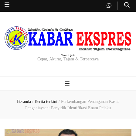
News Updet
Cepat, Akurat, Tajam & Terpercaya
Beranda
/
Berita terkini
/
Perkembangan Penanganan Kasus
Penganiayaan: Penyidik Identifikasi Enam Pelaku