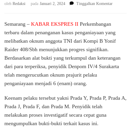
pada
oleh
Redaksi
pada
Januari 2, 2024
Tinggalkan Komentar
Perkemban
Penangana
Kasus
Semarang –
KABAR EKSPRES II
Perkembangan
Penganiaya
terbaru dalam penanganan kasus penganiayaan yang
Penyidik
melibatkan oknum anggota TNI dari Kompi B Yonif
Identifikasi
Enam
Raider 408/Sbh menunjukkan progres signifikan.
Pelaku
Berdasarkan alat bukti yang terkumpul dan keterangan
dari para terperiksa, penyidik Denpom IV/4 Surakarta
telah mengerucutkan oknum prajurit pelaku
penganiayaan menjadi 6 (enam) orang.
Keenam pelaku tersebut yakni Prada Y, Prada P, Prada A,
Prada J, Prada F, dan Prada M. Penyidik telah
melakukan proses investigatif secara cepat guna
mengumpulkan bukti-bukti terkait kasus ini.