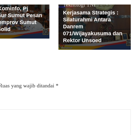
jutan di Milad
Teknologi
TNI
Kominfo, Pj
Kerjasama Strategis :
ur Sumut Pesan
Silaturahmi Antara
emprov Sumut
Danrem
Solid
071/Wijayakusuma dan
Rektor Unsoed
Ruas yang wajib ditandai
*