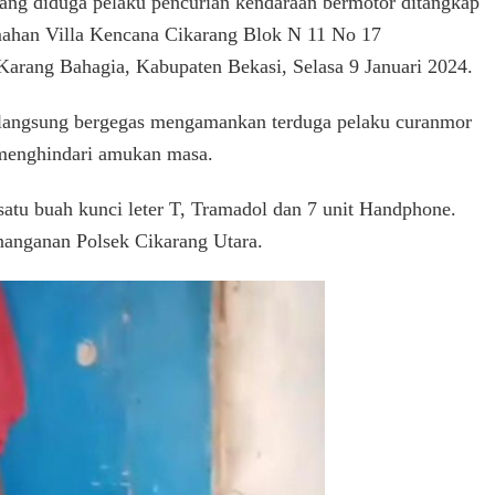
yang diduga pelaku pencurian kendaraan bermotor ditangkap
Dua
umahan Villa Kencana Cikarang Blok N 11 No 17
(Motor)
arang Bahagia, Kabupaten Bekasi, Selasa 9 Januari 2024.
Siang
Hari
Berhasil
 langsung bergegas mengamankan terduga pelaku curanmor
Tertangkap
k menghindari amukan masa.
Warga
Perumahan
Villa
satu buah kunci leter T, Tramadol dan 7 unit Handphone.
Kencana
penanganan Polsek Cikarang Utara.
Cikarang