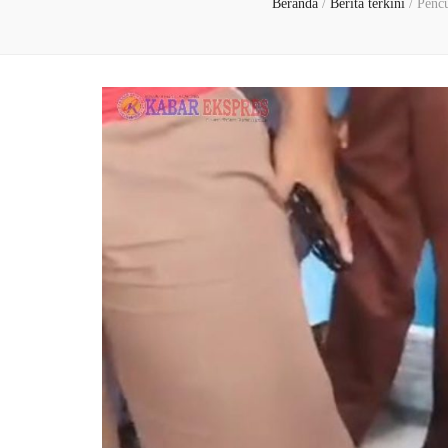
Beranda
/
Berita terkini
/
Pencu