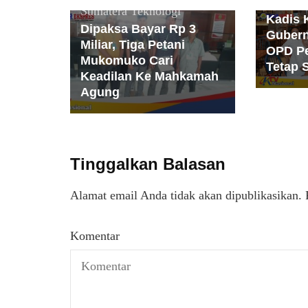
Beri Ke
Sumatera
Teknologi
Kadis 
Dipaksa Bayar Rp 3
Gubern
Miliar, Tiga Petani
OPD P
Mukomuko Cari
Tetap 
Keadilan Ke Mahkamah
Agung
Tinggalkan Balasan
Alamat email Anda tidak akan dipublikasikan.
Komentar