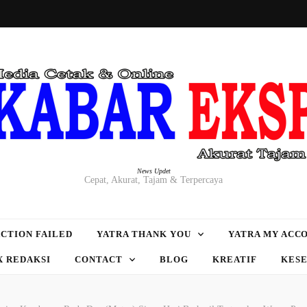
News Updet
Cepat, Akurat, Tajam & Terpercaya
CTION FAILED
YATRA THANK YOU
YATRA MY ACC
X REDAKSI
CONTACT
BLOG
KREATIF
KES