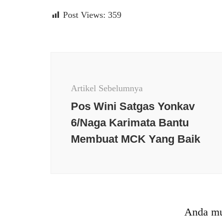
Post Views:
359
Navigasi
Artikel
Artikel Sebelumnya
Pos Wini Satgas Yonkav
6/Naga Karimata Bantu
Membuat MCK Yang Baik
Berita t
Berita terkini
Budaya
Daerah
Daerah
Keamanan
News Po
Kesehatan
Nasional
News
Peristiw
Populer
Olaraga
Opini
Populer
Peristiwa
PMI
Politik
Polri
Anda mu
Sumater
Populer
Religi
Sosial