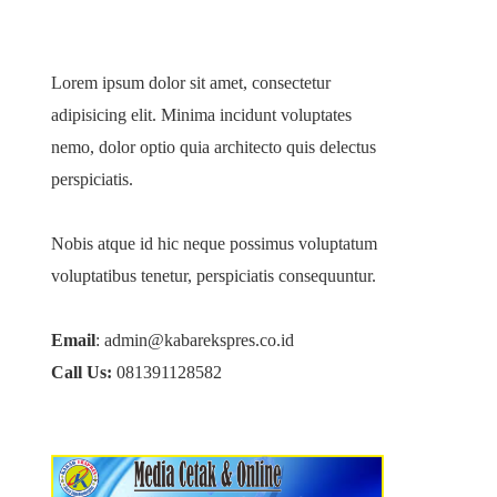
Lorem ipsum dolor sit amet, consectetur
adipisicing elit. Minima incidunt voluptates
nemo, dolor optio quia architecto quis delectus
perspiciatis.
Nobis atque id hic neque possimus voluptatum
voluptatibus tenetur, perspiciatis consequuntur.
Email
: admin@kabarekspres.co.id
Call Us:
081391128582