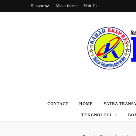
Support
About theme
Visit Us
CONTACT
HOME
YATRA TRANSA
TEKGNOLOGI
BO