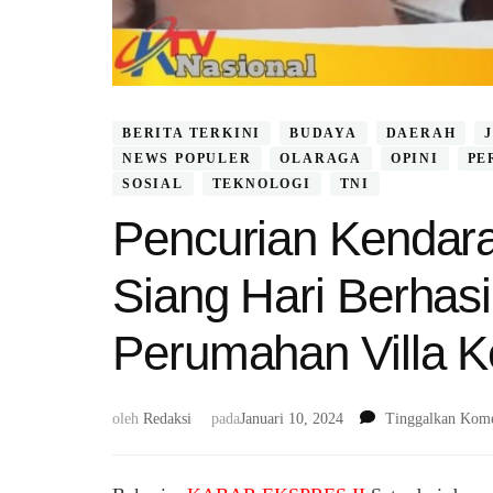
BERITA TERKINI
BUDAYA
DAERAH
NEWS POPULER
OLARAGA
OPINI
PE
SOSIAL
TEKNOLOGI
TNI
Pencurian Kendar
Siang Hari Berhas
Perumahan Villa 
oleh
Redaksi
pada
Januari 10, 2024
Tinggalkan Kome