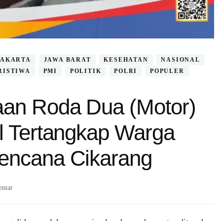
JAKARTA
JAWA BARAT
KESEHATAN
NASIONAL
RISTIWA
PMI
POLITIK
POLRI
POPULER
aan Roda Dua (Motor)
il Tertangkap Warga
Kencana Cikarang
pada
ntar
Pencurian
Kendaraan
Roda