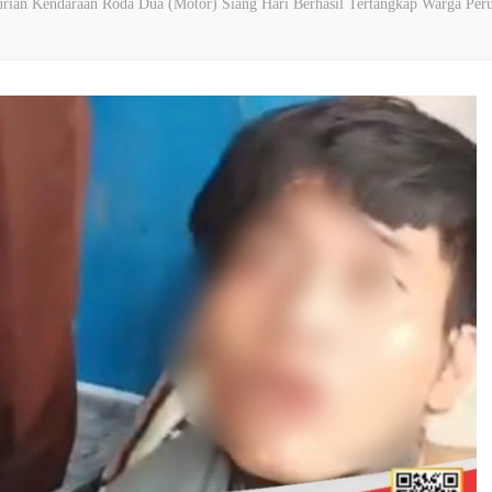
rian Kendaraan Roda Dua (Motor) Siang Hari Berhasil Tertangkap Warga Per