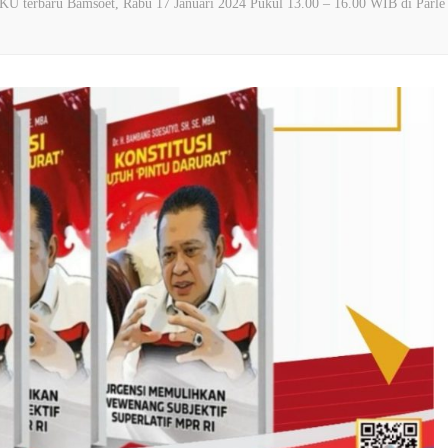
rbaru Bamsoet, Rabu 17 Januari 2024 Pukul 13.00 – 16.00 WIB di Parle 