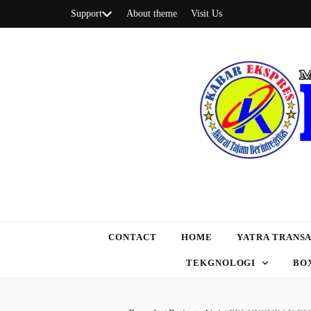
Support
About theme
Visit Us
CONTACT
HOME
YATRA TRANSA
TEKGNOLOGI
BO