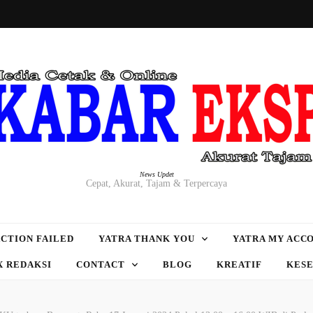
News Updet
Cepat, Akurat, Tajam & Terpercaya
CTION FAILED
YATRA THANK YOU
YATRA MY ACC
X REDAKSI
CONTACT
BLOG
KREATIF
KES