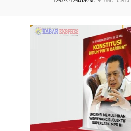
Beranda
/
Berita terkini
/
PELUNCURAN BUKU te