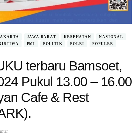
JAKARTA
JAWA BARAT
KESEHATAN
NASIONAL
RISTIWA
PMI
POLITIK
POLRI
POPULER
U terbaru Bamsoet,
024 Pukul 13.00 – 16.00
yan Cafe & Rest
ARK).
pada
ntar