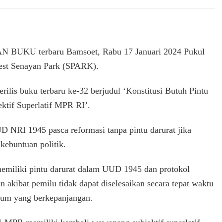
PELUNCURAN
BUKU
terbaru
Bamsoet,
Rabu
UKU terbaru Bamsoet, Rabu 17 Januari 2024 Pukul
17
est Senayan Park (SPARK).
Januari
2024
Pukul
lis buku terbaru ke-32 berjudul ‘Konstitusi Butuh Pintu
13.00
tif Superlatif MPR RI’.
–
16.00
WIB
 NRI 1945 pasca reformasi tanpa pintu darurat jika
di
 kebuntuan politik.
Parle
Senayan
emiliki pintu darurat dalam UUD 1945 dan protokol
Cafe
&
n akibat pemilu tidak dapat diselesaikan secara tepat waktu
Rest
ukum yang berkepanjangan.
Senayan
Park
(SPARK).