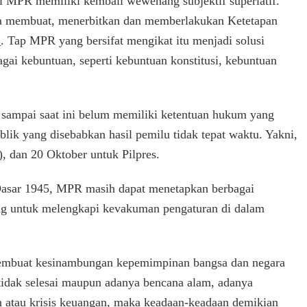
 MPR memiliki kembali wewenang subjektif superlatif.
a membuat, menerbitkan dan memberlakukan Ketetapan
. Tap MPR yang bersifat mengikat itu menjadi solusi
ai kebuntuan, seperti kebuntuan konstitusi, kebuntuan
a sampai saat ini belum memiliki ketentuan hukum yang
blik yang disebabkan hasil pemilu tidak tepat waktu. Yakni,
 dan 20 Oktober untuk Pilpres.
asar 1945, MPR masih dapat menetapkan berbagai
ling untuk melengkapi kevakuman pengaturan di dalam
 membuat kesinambungan kepemimpinan bangsa dan negara
 tidak selesai maupun adanya bencana alam, adanya
 atau krisis keuangan, maka keadaan-keadaan demikian