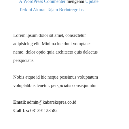
A WordPress Commenter
mengenai
Update
Terkini Akurat Tajam Berintregritas
Lorem ipsum dolor sit amet, consectetur
adipisicing elit. Minima incidunt voluptates
nemo, dolor optio quia architecto quis delectus
perspiciatis.
Nobis atque id hic neque possimus voluptatum
voluptatibus tenetur, perspiciatis consequuntur.
Email
: admin@kabarekspres.co.id
Call Us:
081391128582