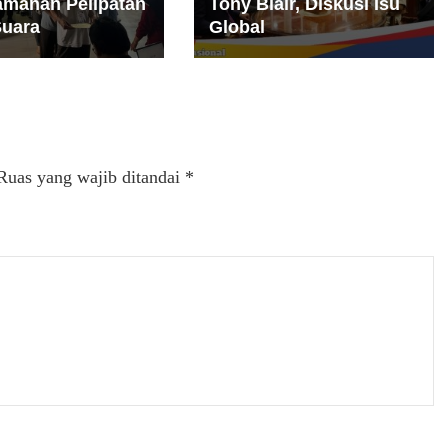
manan Pelipatan
Tony Blair, Diskusi Isu
Suara
Global
Ruas yang wajib ditandai
*