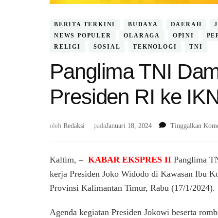
BERITA TERKINI
BUDAYA
DAERAH
NEWS POPULER
OLARAGA
OPINI
PE
RELIGI
SOSIAL
TEKNOLOGI
TNI
Panglima TNI Dam
Presiden RI ke IK
oleh
Redaksi
pada
Januari 18, 2024
Tinggalkan Kome
Kaltim, –
KABAR EKSPRES II
Panglima TN
kerja Presiden Joko Widodo di Kawasan Ibu Ko
Provinsi Kalimantan Timur, Rabu (17/1/2024).
Agenda kegiatan Presiden Jokowi beserta romb