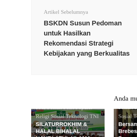
Artikel
Artikel Sebelumnya
BSKDN Susun Pedoman
untuk Hasilkan
Rekomendasi Strategi
Kebijakan yang Berkualitas
Berita terkini
Budaya
Daerah
Jawa Tengah
Berita t
Keamanan
Kesehatan
Daerah
Nasional
News Populer
Kesehat
Anda mu
Olaraga
Opini
Peristiwa
Populer
PMI
Politik
Polri
Populer
Politik
P
Religi
Sosial
Teknologi
TNI
Sosial
T
SILATURROKHIM &
Bersam
HALAL BIHALAL
Brebes