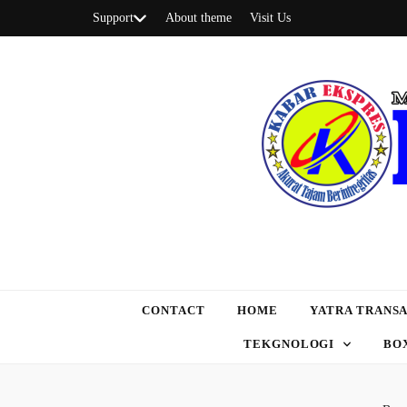
Support
About theme
Visit Us
CONTACT
HOME
YATRA TRANSA
TEKGNOLOGI
BO