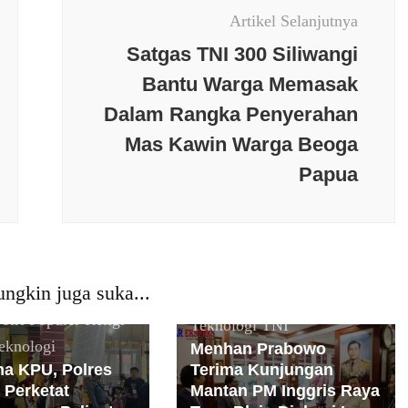
Artikel Selanjutnya
Satgas TNI 300 Siliwangi
Bantu Warga Memasak
Dalam Rangka Penyerahan
Berita terkini
Budaya
Mas Kawin Warga Beoga
Daerah
Internasional
Jakarta
Papua
Keamanan
Kesehatan
erkini
Budaya
Nasional
News Populer
Jawa Tengah
Olaraga
Opini
Peristiwa
an
Nasional
News
PMI
Politik
Polri
Populer
ngkin juga suka...
Peristiwa
PMI
Religi
Sosial
Sulawesi
olri
Populer
Religi
Teknologi
TNI
eknologi
Menhan Prabowo
a KPU, Polres
Terima Kunjungan
 Perketat
Mantan PM Inggris Raya