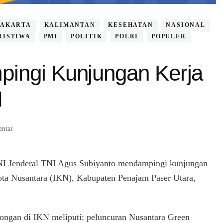
JAKARTA
KALIMANTAN
KESEHATAN
NASIONAL
RISTIWA
PMI
POLITIK
POLRI
POPULER
pingi Kunjungan Kerja
N
pada
ntar
Panglima
TNI
Dampingi
I Jenderal TNI Agus Subiyanto mendampingi kunjungan
Kunjungan
ta Nusantara (IKN), Kabupaten Penajam Paser Utara,
Kerja
Presiden
RI
ke
ongan di IKN meliputi: peluncuran Nusantara Green
IKN