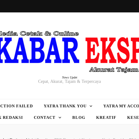
News Updet
Cepat, Akurat, Tajam & Terpercaya
CTION FAILED
YATRA THANK YOU
YATRA MY ACC
X REDAKSI
CONTACT
BLOG
KREATIF
KES