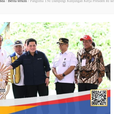
nda
/
Berita terkini
/
Panglima TNI Dampingi Kunjungan Kerja Presiden RI k