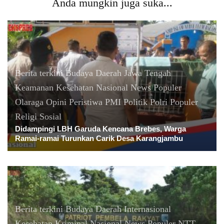
Anda mungkin juga suka...
Berita terkini
Budaya
Daerah
Jawa Tengah
Keamanan
Kesehatan
Nasional
News Populer
Olaraga
Opini
Peristiwa
PMI
Politik
Polri
Populer
Religi
Sosial
Didampingi LBH Garuda Kencana Brebes, Warga
Ramai-ramai Turunkan Carik Desa Karangjambu
Berita terkini
Budaya
Daerah
Internasional
Kesehatan
Kriminal
Nasional
News Populer
NTT