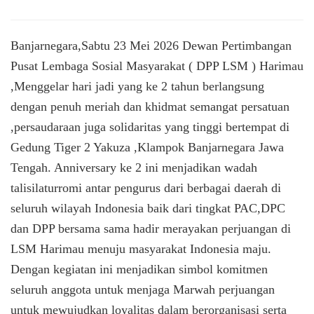
LSM
HARIMAU
INDONESIA
Banjarnegara,Sabtu 23 Mei 2026 Dewan Pertimbangan
DPP
Pusat Lembaga Sosial Masyarakat ( DPP LSM ) Harimau
BANJARNEGARA
,Menggelar hari jadi yang ke 2 tahun berlangsung
GELAR
ANNIVERSARY
dengan penuh meriah dan khidmat semangat persatuan
KE
,persaudaraan juga solidaritas yang tinggi bertempat di
2
BERLANGSUNG
Gedung Tiger 2 Yakuza ,Klampok Banjarnegara Jawa
MERIAH
Tengah. Anniversary ke 2 ini menjadikan wadah
talisilaturromi antar pengurus dari berbagai daerah di
seluruh wilayah Indonesia baik dari tingkat PAC,DPC
dan DPP bersama sama hadir merayakan perjuangan di
LSM Harimau menuju masyarakat Indonesia maju.
Dengan kegiatan ini menjadikan simbol komitmen
seluruh anggota untuk menjaga Marwah perjuangan
untuk mewujudkan loyalitas dalam berorganisasi serta