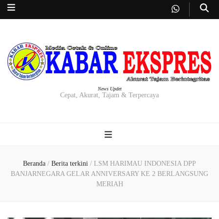
News Updet
Cepat, Akurat, Tajam & Terpercaya
Beranda
/
Berita terkini
/
LSM HARIMAU INDONESIA DPP
BANJARNEGARA GELAR ANNIVERSARY KE 2 BERLANGSUNG
MERIAH