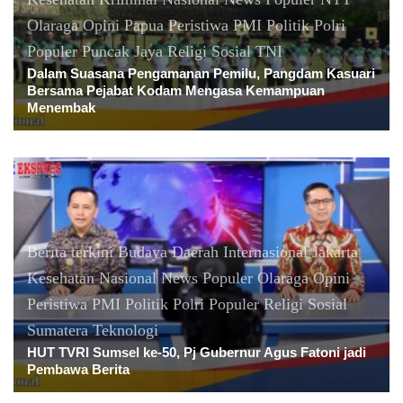
Olaraga
Opini
Papua
Peristiwa
PMI
Politik
Polri
Populer
Puncak Jaya
Religi
Sosial
TNI
Dalam Suasana Pengamanan Pemilu, Pangdam Kasuari
Bersama Pejabat Kodam Mengasa Kemampuan
Menembak
Berita terkini
Budaya
Daerah
Internasional
Jakarta
Kesehatan
Nasional
News Populer
Olaraga
Opini
Peristiwa
PMI
Politik
Polri
Populer
Religi
Sosial
Sumatera
Teknologi
HUT TVRI Sumsel ke-50, Pj Gubernur Agus Fatoni jadi
Pembawa Berita