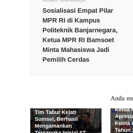
Sosialisasi Empat Pilar
MPR RI di Kampus
Politeknik Banjarnegara,
Ketua MPR RI Bamsoet
Minta Mahasiswa Jadi
Berita t
Pemilih Cerdas
Daerah
Berita terkini
Budaya
Keaman
Daerah
Jakarta
Kesehatan
Nasiona
Nasional
News Populer
Olaraga
Opini
Peristiwa
PMI
Politik
PMI
Pol
Polri
Populer
Religi
Sosial
Anda mu
Religi
S
Sumatera
Teknologi
TNI
Ketua 
Tim Tabur Kejati
Apresi
Sumsel, Berhasil
Kuota 
Mengamankan
Tahun 
Tersangka Inisial AT.