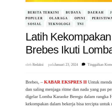
BERITA TERKINI
BUDAYA
DAERAH
POPULER
OLARAGA
OPINI
PERISTIW
SOSIAL
TEKNOLOGI
TNI
Latih Kekompakan
Brebes Ikuti Lomb
oleh
Redaksi
pada
Januari 23, 2024
Tinggalkan Kome
Brebes, –
KABAR EKSPRES II
Untuk menda
dan saling menjaga ritme dan nada yang pas pe
digelar Lomba Karaoke Beregu dalam rangka H
kekompakan dalam bekerja bisa tercipta untuk