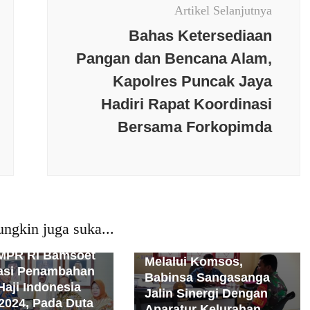
Artikel Selanjutnya
Bahas Ketersediaan
Pangan dan Bencana Alam,
Kapolres Puncak Jaya
Hadiri Rapat Koordinasi
erkini
Budaya
Bersama Forkopimda
Internasional
Jakarta
Berita terkini
Budaya
an
Kesehatan
Daerah
Kalimantan
l
News Populer
Kesehatan
Nasional
News
Opini
Peristiwa
Populer
Opini
Peristiwa
itik
Polri
Populer
PMI
Politik
Polri
Populer
ngkin juga suka...
osial
Teknologi
TNI
Sosial
TNI
MPR RI Bamsoet
Melalui Komsos,
asi Penambahan
Babinsa Sangasanga
Haji Indonesia
Jalin Sinergi Dengan
2024, Pada Duta
Aparatur Kelurahan