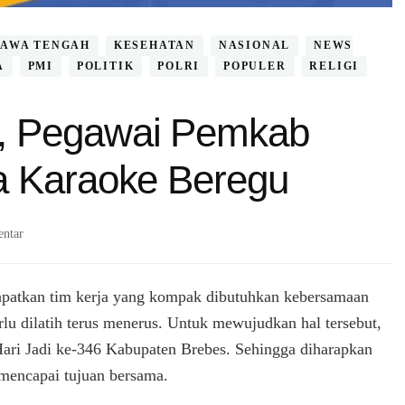
JAWA TENGAH
KESEHATAN
NASIONAL
NEWS
A
PMI
POLITIK
POLRI
POPULER
RELIGI
, Pegawai Pemkab
a Karaoke Beregu
pada
ntar
Latih
Kekompakan,
Pegawai
patkan tim kerja yang kompak dibutuhkan kebersamaan
Pemkab
rlu dilatih terus menerus. Untuk mewujudkan hal tersebut,
Brebes
ari Jadi ke-346 Kabupaten Brebes. Sehingga diharapkan
Ikuti
Lomba
 mencapai tujuan bersama.
Karaoke
Beregu