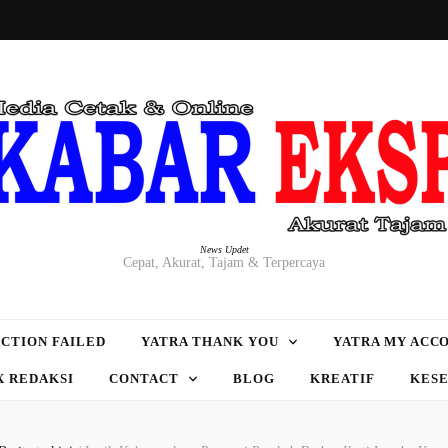
News Updet
Cepat, Akurat, Tajam & Terpercaya
CTION FAILED
YATRA THANK YOU
YATRA MY ACC
X REDAKSI
CONTACT
BLOG
KREATIF
KES