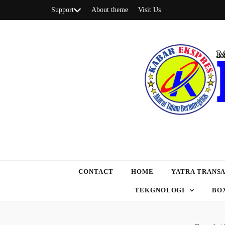
Support
About theme
Visit Us
CONTACT
HOME
YATRA TRANSA
TEKGNOLOGI
BO