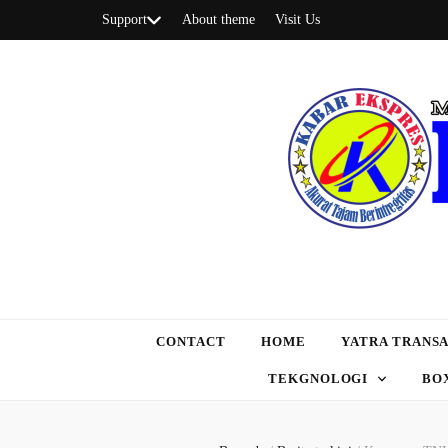
Support
About theme
Visit Us
CONTACT
HOME
YATRA TRANSA
TEKGNOLOGI
BO