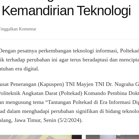
 Kemandirian Teknologi
pada
inggalkan Komentar
Kapuspen
TNI
:
Dengan pesatnya perkembangan teknologi informasi, Poltekad 
Adaptasi
aik terhadap perubahan ini agar terus beradaptasi dan mencipt
Terhadap
uhan era digital.
Perkembangan
Teknologi
Digital
Pusat Penerangan (Kapuspen) TNI Mayjen TNI Dr. Nugraha Gu
Sebagai
Politeknik Angkatan Darat (Poltekad) Komando Pembina Dokt
Modal
Ketahanan
an mengusung tema “Tantangan Poltekad di Era Informasi Di
Informasi
ekad dalam menghadapi perubahan signifikan di bidang teknolo
dan
lang, Jawa Timur, Senin (5/2/2024).
Kemandirian
Teknologi