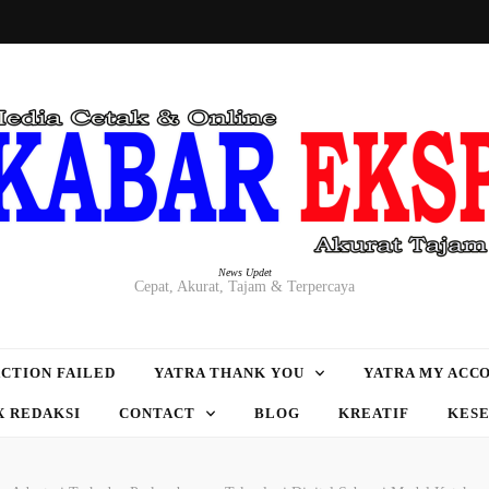
News Updet
Cepat, Akurat, Tajam & Terpercaya
CTION FAILED
YATRA THANK YOU
YATRA MY ACC
X REDAKSI
CONTACT
BLOG
KREATIF
KES