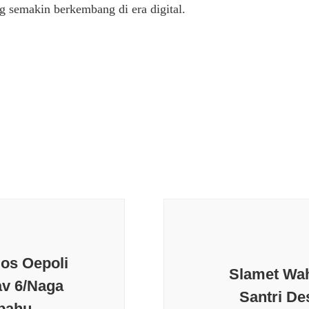
 semakin berkembang di era digital.
Pos Oepoli
Slamet Wah
av 6/Naga
Santri De
bahu