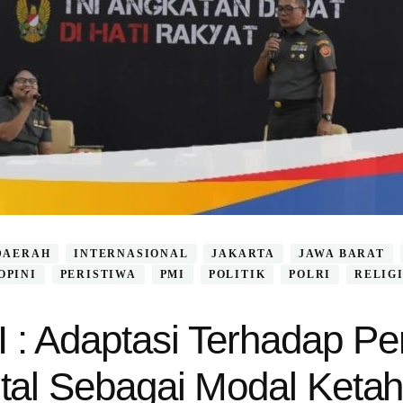
DAERAH
INTERNASIONAL
JAKARTA
JAWA BARAT
OPINI
PERISTIWA
PMI
POLITIK
POLRI
RELIG
 : Adaptasi Terhadap P
ital Sebagai Modal Keta