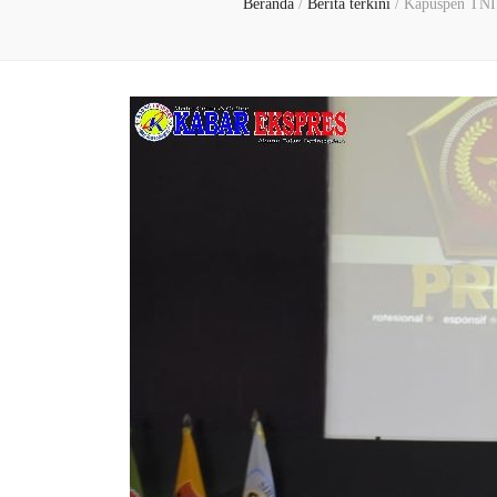
Beranda
/
Berita terkini
/
Kapuspen TNI 