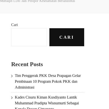
Muttaqin LDII Jadi Pelopor Keselamatan Berlalulintas
Cari
CARI
Recent Posts
Tim Penggerak PKK Desa Prapagan Gelar
Pembinaan 10 Program Pokok PKK dan
Administrasi
Kades Cisuru Kiman Kusdiyanto Lantik
Muhammad Pradipta Wisnumurti Sebagai
Kepala Dusun Cimanggu