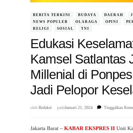
BERITA TERKINI
BUDAYA
DAERAH
NEWS POPULER
OLARAGA
OPINI
PE
RELIGI
SOSIAL
TNI
Edukasi Keselamat
Kamsel Satlantas 
Millenial di Ponpes
Jadi Pelopor Kesel
oleh
Redaksi
pada
Januari 21, 2024
Tinggalkan Kome
Jakarta Barat –
KABAR EKSPRES II
Unit Ka