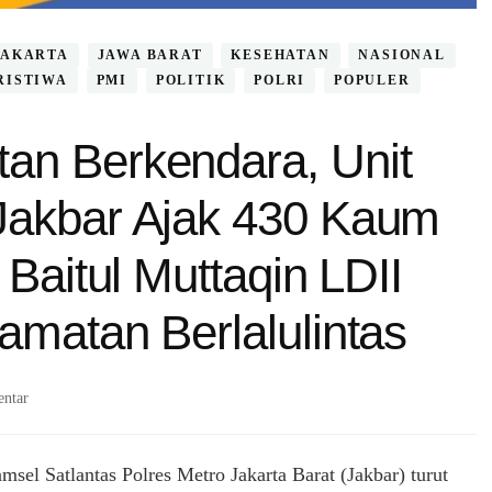
JAKARTA
JAWA BARAT
KESEHATAN
NASIONAL
RISTIWA
PMI
POLITIK
POLRI
POPULER
an Berkendara, Unit
Jakbar Ajak 430 Kaum
 Baitul Muttaqin LDII
amatan Berlalulintas
pada
ntar
Edukasi
Keselamatan
Berkendara,
msel Satlantas Polres Metro Jakarta Barat (Jakbar) turut
Unit