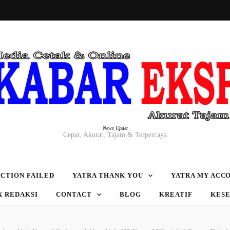
News Updet
Cepat, Akurat, Tajam & Terpercaya
CTION FAILED
YATRA THANK YOU
YATRA MY ACC
X REDAKSI
CONTACT
BLOG
KREATIF
KES