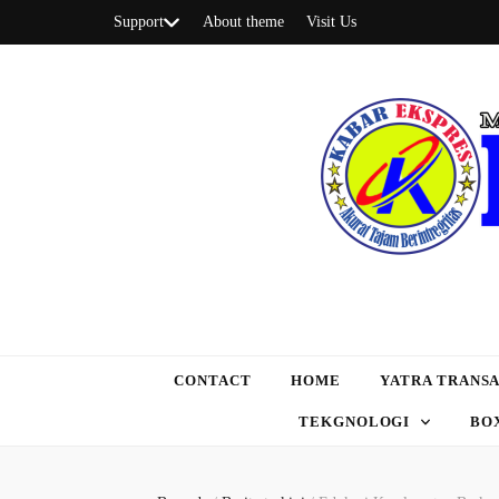
Support
About theme
Visit Us
CONTACT
HOME
YATRA TRANSA
TEKGNOLOGI
BO