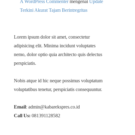
A WordPress Commenter
mengenai
Update
Terkini Akurat Tajam Berintregritas
Lorem ipsum dolor sit amet, consectetur
adipisicing elit. Minima incidunt voluptates
nemo, dolor optio quia architecto quis delectus
perspiciatis.
Nobis atque id hic neque possimus voluptatum
voluptatibus tenetur, perspiciatis consequuntur.
Email
: admin@kabarekspres.co.id
Call Us:
081391128582