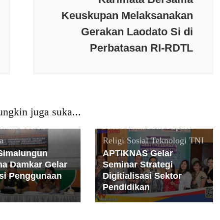
Keuskupan Melaksanakan
Gerakan Laodato Si di
Banten
Berita terkini
Perbatasan RI-RDTL
Budaya
Daerah
Internasional
Jakarta
Keamanan
Kesehatan
Nasional
News Populer
ngkin juga suka...
Olaraga
Opini
Peristiwa
erkini
Daerah
PMI
Politik
Polri
Populer
a
Religi
Sosial
Teknologi
TNI
 Simalungun
APTIKNAS Gelar
a Damkar Gelar
Seminar Strategi
si Penggunaan
Digitialisasi Sektor
Pendidikan