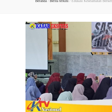
Beranda
/
Berita terkini
/
Edukasi Keselamatan Berkend