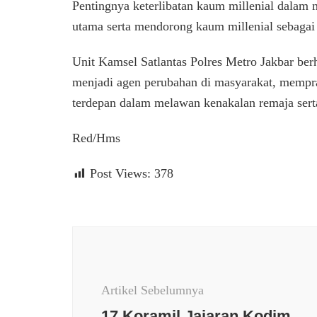
Pentingnya keterlibatan kaum millenial dalam 
utama serta mendorong kaum millenial sebagai p
Unit Kamsel Satlantas Polres Metro Jakbar ber
menjadi agen perubahan di masyarakat, memprak
terdepan dalam melawan kenakalan remaja serta
Red/Hms
Post Views:
378
Navigasi
Artikel
Artikel Sebelumnya
17 Koramil Jajaran Kodim