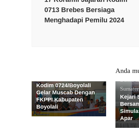
0713 Brebes Bersiaga
Menghadapi Pemilu 2024
Berita terkini
Daerah
Jawa
Tengah
Kesehatan
Nasional
News Populer
PMI
Politik
Anda mu
Populer
Sosial
TNI
Berita t
Kodim 0724/Boyolali
Sumater
Gelar Muscab Dengan
Kejari
FKPPI Kabupaten
Bersam
Boyolali
Simula
Apar