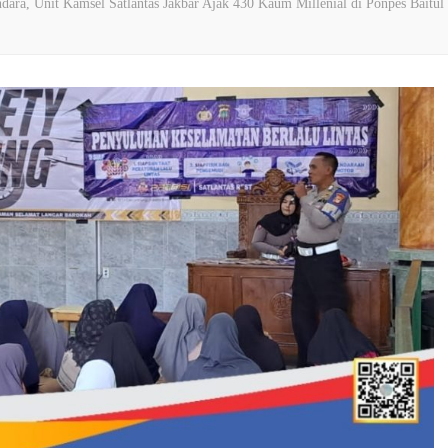
ara, Unit Kamsel Satlantas Jakbar Ajak 430 Kaum Millenial di Ponpes Baitul 