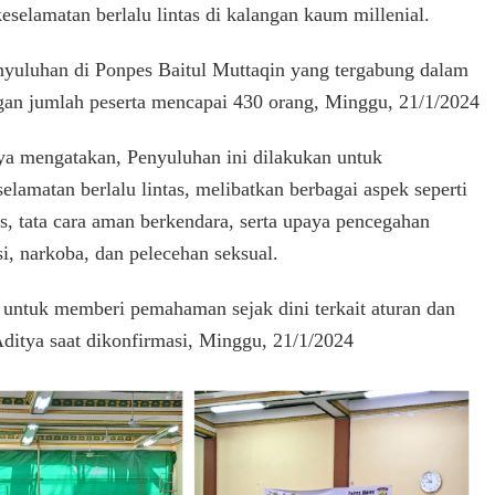
selamatan berlalu lintas di kalangan kaum millenial.
Kamsel
Satlantas
yuluhan di Ponpes Baitul Muttaqin yang tergabung dalam
Jakbar
Ajak
an jumlah peserta mencapai 430 orang, Minggu, 21/1/2024
430
Kaum
ya mengatakan, Penyuluhan ini dilakukan untuk
Millenial
di
matan berlalu lintas, melibatkan berbagai aspek seperti
Ponpes
tas, tata cara aman berkendara, serta upaya pencegahan
Baitul
si, narkoba, dan pelecehan seksual.
Muttaqin
LDII
Jadi
 untuk memberi pemahaman sejak dini terkait aturan dan
Pelopor
 Aditya saat dikonfirmasi, Minggu, 21/1/2024
Keselamatan
Berlalulintas