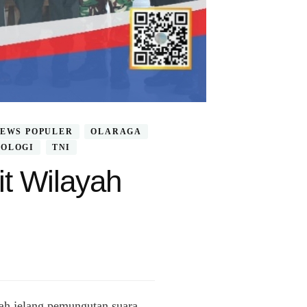
EWS POPULER
OLARAGA
OLOGI
TNI
t Wilayah
ah jelang pemungutan suara