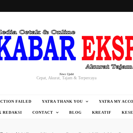
News Updet
Cepat, Akurat, Tajam & Terpercaya
CTION FAILED
YATRA THANK YOU
YATRA MY ACC
X REDAKSI
CONTACT
BLOG
KREATIF
KES