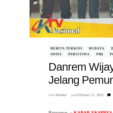
BERITA TERKINI
BUDAYA
OPINI
PERISTIWA
PMI
P
Danrem Wijay
Jelang Pemun
oleh
Redaksi
pada
Februari 13, 2024
Banyumas, –
KABAR EKSPRES 