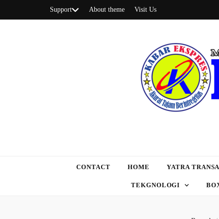
Support
About theme
Visit Us
CONTACT
HOME
YATRA TRANSA
TEKGNOLOGI
BO