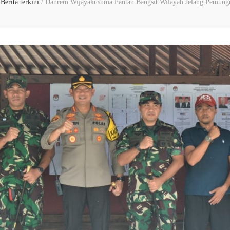
Berita terkini
/
Danrem Wijayakusuma Pantau Bangsit Wilayah Jelang Pemung