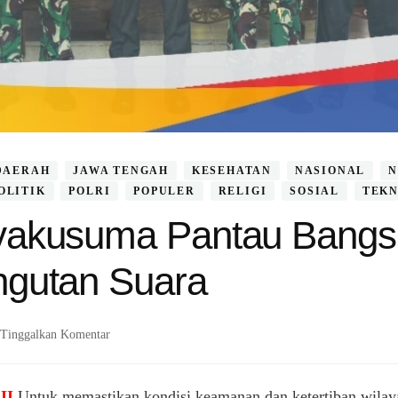
DAERAH
JAWA TENGAH
KESEHATAN
NASIONAL
N
OLITIK
POLRI
POPULER
RELIGI
SOSIAL
TEKN
akusuma Pantau Bangsi
gutan Suara
pada
Tinggalkan Komentar
Danrem
Wijayakusuma
Pantau
II
Untuk memastikan kondisi keamanan dan ketertiban wilay