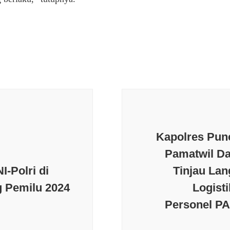
Kapolres Pun
Pamatwil Da
I-Polri di
Tinjau La
g Pemilu 2024
Logist
Personel P