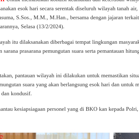
Bangsit
anakan esok hari secara serentak diseluruh wilayah tanah a
Wilayah
ma, S.Sos., M.M., M.Han., bersama dengan jajaran terkait
Jelang
Pemungutan
arannya, Selasa (13/2/2024).
Suara
ayah itu dilaksanakan diberbagai tempat lingkungan masyarak
sarana prasarana pemungutan suara serta pemantauan hitung
an, pantauan wilayah ini dilakukan untuk memastikan situ
mungutan suara yang akan berlangsung esok hari dan untuk m
 dan kondusif.
mantau kesiapsiagaan personel yang di BKO kan kepada Polr