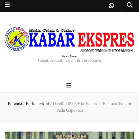
News Updet
Cepat, Akurat, Tajam & Terpercaya
Beranda
/
Berita terkini
/
Dandim 0906/Kkr Salurkan Bantuan Traktor
Pada Gapoktan