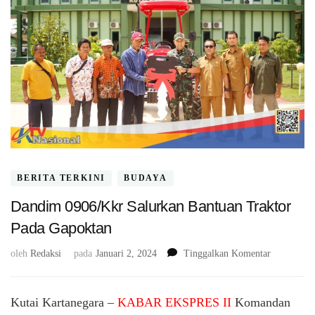
BERITA TERKINI
BUDAYA
Dandim 0906/Kkr Salurkan Bantuan Traktor
Pada Gapoktan
pada
oleh
Redaksi
pada
Januari 2, 2024
Tinggalkan Komentar
Dandim
0906/Kkr
Salurkan
Kutai Kartanegara –
KABAR EKSPRES II
Komandan
Bantuan