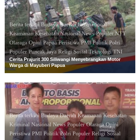
Berita terkini
Budaya
Daerah
Internasional
Keamanan
Kesehatan
Nasional
News Populer
NTT
Olaraga
Opini
Papua
Peristiwa
PMI
Politik
Polri
Populer
Puncak Jaya
Religi
Sosial
Teknologi
TNI
Cerita Prajurit 300 Siliwangi Menyebrangkan Motor
Warga di Mayuberi Papua
Berita terkini
Budaya
Daerah
Keamanan
Kesehatan
Kriminal
Nasional
News Populer
Olaraga
Opini
Peristiwa
PMI
Politik
Polri
Populer
Religi
Sosial