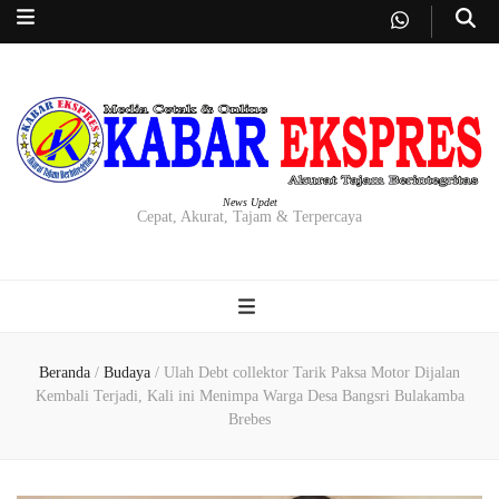
News Updet
Cepat, Akurat, Tajam & Terpercaya
Beranda
/
Budaya
/
Ulah Debt collektor Tarik Paksa Motor Dijalan
Kembali Terjadi, Kali ini Menimpa Warga Desa Bangsri Bulakamba
Brebes