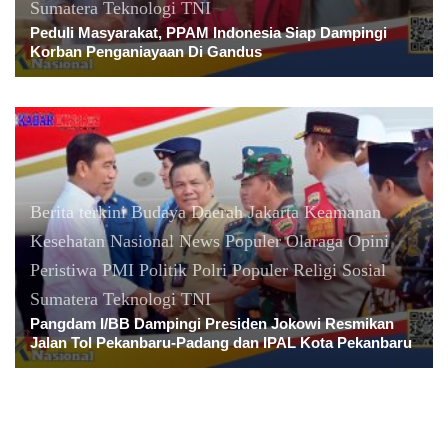
Sumatera
Teknologi
TNI
Peduli Masyarakat, PPAM Indonesia Siap Dampingi
Korban Penganiayaan Di Gandus
Berita terkini
Budaya
Daerah
Jakarta
Keamanan
Kesehatan
Nasional
News Populer
Olaraga
Opini
Peristiwa
PMI
Politik
Polri
Populer
Religi
Sosial
Sumatera
Teknologi
TNI
Pangdam I/BB Dampingi Presiden Jokowi Resmikan
Jalan Tol Pekanbaru-Padang dan IPAL Kota Pekanbaru