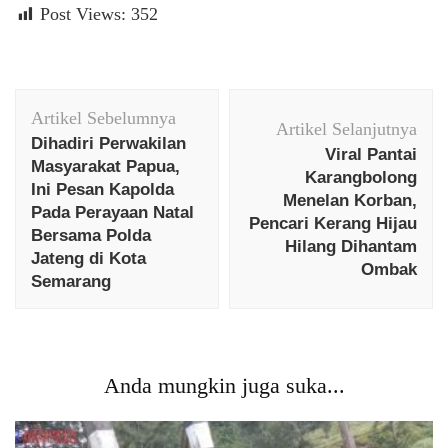
Post Views:
352
Navigasi
Artikel Sebelumnya
Artikel
Artikel Selanjutnya
Dihadiri Perwakilan
Viral Pantai
Masyarakat Papua,
Karangbolong
Ini Pesan Kapolda
Menelan Korban,
Pada Perayaan Natal
Pencari Kerang Hijau
Bersama Polda
Hilang Dihantam
Jateng di Kota
Ombak
Semarang
Anda mungkin juga suka...