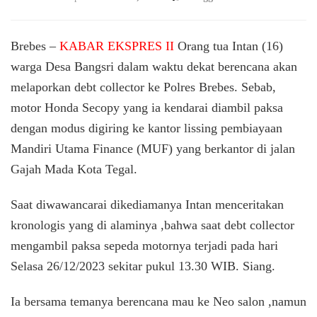
Ulah
Debt
collektor
Brebes –
KABAR EKSPRES II
Orang tua Intan (16)
Tarik
warga Desa Bangsri dalam waktu dekat berencana akan
Paksa
melaporkan debt collector ke Polres Brebes. Sebab,
Motor
Dijalan
motor Honda Secopy yang ia kendarai diambil paksa
Kembali
dengan modus digiring ke kantor lissing pembiayaan
Terjadi,
Kali
Mandiri Utama Finance (MUF) yang berkantor di jalan
ini
Gajah Mada Kota Tegal.
Menimpa
Warga
Saat diwawancarai dikediamanya Intan menceritakan
Desa
Bangsri
kronologis yang di alaminya ,bahwa saat debt collector
Bulakamb
mengambil paksa sepeda motornya terjadi pada hari
Brebes
Selasa 26/12/2023 sekitar pukul 13.30 WIB. Siang.
Ia bersama temanya berencana mau ke Neo salon ,namun