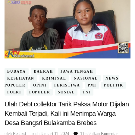
BUDAYA
DAERAH
JAWA TENGAH
KESEHATAN
KRIMINAL
NASIONAL
NEWS
POPULER
OPINI
PERISTIWA
PMI
POLITIK
POLRI
POPULER
SOSIAL
TNI
Ulah Debt collektor Tarik Paksa Motor Dijalan
Kembali Terjadi, Kali ini Menimpa Warga
Desa Bangsri Bulakamba Brebes
pada
oleh
Redaksi
pada
Januari 11, 2024
Tinggalkan Komentar