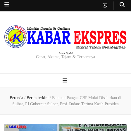
News Updet
Cepat, Akurat, Tajam & Terpercaya
Beranda
/
Berita terkini
/
Bantuan Pangan CBP Mulai Disalurkan di
Sulbar, PJ Gubernur Sulbar, Prof Zudan: Terima Kasih Presiden