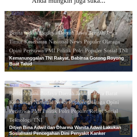
Anda mungkin juga suka...
Berita terkini
Budaya
Daerah
Jawa Tengah
Jawa
Timur
Kesehatan
Nasional
News Populer
Olaraga
Opini
Peristiwa
PMI
Politik
Polri
Populer
Sosial
TNI
Kemanunggalan TNI Rakyat, Babinsa Gotong Royong
Buat Talud
Berita terkini
Budaya
Daerah
Jakarta
Jawa Barat
Kesehatan
Nasional
News Populer
Olaraga
Opini
Peristiwa
PMI
Politik
Polri
Populer
Religi
Sosial
Teknologi
TNI
Ditjen Bina Adwil dan Dharma Wanita Adwil Lakukan
Sosialisasi Pencegahan Dini Penyakit Kanker