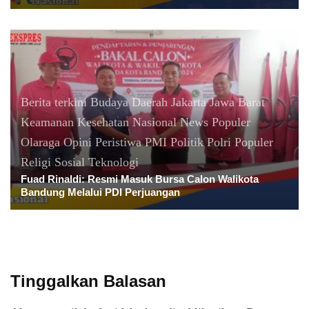
Berita terkini
Budaya
Daerah
Jakarta
Jawa Barat
Keamanan
Kesehatan
Nasional
News Populer
Olaraga
Opini
Peristiwa
PMI
Politik
Polri
Populer
Religi
Sosial
Teknologi
Fuad Rinaldi: Resmi Masuk Bursa Calon Walikota
Bandung Melalui PDI Perjuangan
Tinggalkan Balasan