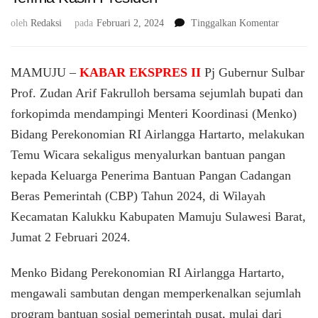
pada
oleh
Redaksi
pada
Februari 2, 2024
Tinggalkan Komentar
Bantuan
Pangan
CBP
MAMUJU –
KABAR EKSPRES II
Pj Gubernur Sulbar
Mulai
Prof. Zudan Arif Fakrulloh bersama sejumlah bupati dan
Disalurka
forkopimda mendampingi Menteri Koordinasi (Menko)
di
Sulbar,
Bidang Perekonomian RI Airlangga Hartarto, melakukan
PJ
Temu Wicara sekaligus menyalurkan bantuan pangan
Gubernur
Sulbar,
kepada Keluarga Penerima Bantuan Pangan Cadangan
Prof
Beras Pemerintah (CBP) Tahun 2024, di Wilayah
Zudan:
Kecamatan Kalukku Kabupaten Mamuju Sulawesi Barat,
Terima
Kasih
Jumat 2 Februari 2024.
Presiden
Menko Bidang Perekonomian RI Airlangga Hartarto,
mengawali sambutan dengan memperkenalkan sejumlah
program bantuan sosial pemerintah pusat, mulai dari