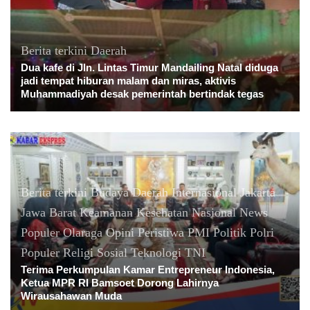
Berita terkini
Daerah
Dua kafe di Jln. Lintas Timur Mandailing Natal diduga
jadi tempat hiburan malam dan miras, aktivis
Muhammadiyah desak pemerintah bertindak tegas
Berita terkini
Budaya
Daerah
Internasional
Jakarta
Jawa Barat
Keamanan
Kesehatan
Nasional
News
Populer
Olaraga
Opini
Peristiwa
PMI
Politik
Polri
Populer
Religi
Sosial
Teknologi
TNI
Terima Perkumpulan Kamar Entrepreneur Indonesia,
Ketua MPR RI Bamsoet Dorong Lahirnya
Wirausahawan Muda