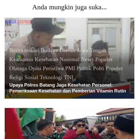
Anda mungkin juga suka...
Berita terkini
Budaya
Daerah
Jawa Tengah
Keamanan
Kesehatan
Nasional
News Populer
Olaraga
Opini
Peristiwa
PMI
Politik
Polri
Populer
Religi
Sosial
Teknologi
TNI
Upaya Polres Batang Jaga Kesehatan Personel:
Pemeriksaan Kesehatan dan Pemberian Vitamin Rutin