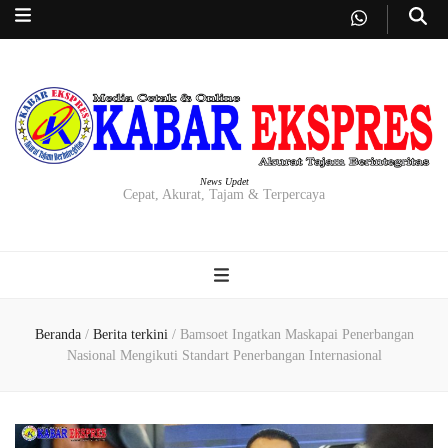
News Updet
Cepat, Akurat, Tajam & Terpercaya
Beranda
/
Berita terkini
/
Bamsoet Ingatkan Maskapai Penerbangan
Nasional Mengikuti Standart Penerbangan Internasional