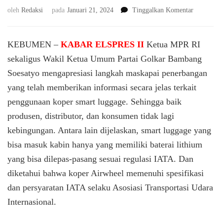
pada
oleh
Redaksi
pada
Januari 21, 2024
Tinggalkan Komentar
Bamsoet
Ingatkan
Maskapai
KEBUMEN –
KABAR ELSPRES II
Ketua MPR RI
Penerban
sekaligus Wakil Ketua Umum Partai Golkar Bambang
Nasional
Soesatyo mengapresiasi langkah maskapai penerbangan
Mengikut
Standart
yang telah memberikan informasi secara jelas terkait
Penerban
penggunaan koper smart luggage. Sehingga baik
Internasio
produsen, distributor, dan konsumen tidak lagi
kebingungan. Antara lain dijelaskan, smart luggage yang
bisa masuk kabin hanya yang memiliki baterai lithium
yang bisa dilepas-pasang sesuai regulasi IATA. Dan
diketahui bahwa koper Airwheel memenuhi spesifikasi
dan persyaratan IATA selaku Asosiasi Transportasi Udara
Internasional.