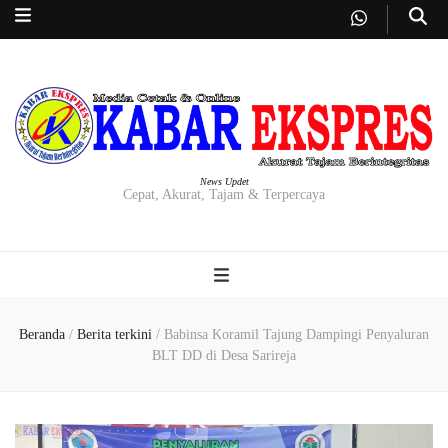
News Updet
Cepat, Akurat, Tajam & Terpercaya
Beranda
/
Berita terkini
/
Babinsa Koramil Tajung Dampingi Penyaluran
BLT DD di Desa Sarireja