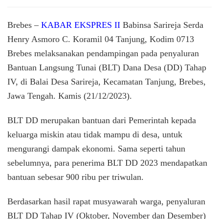
Babins
Korami
Tajung
Brebes –
KABAR EKSPRES II
Babinsa Sarireja Serda
Dampi
Henry Asmoro C. Koramil 04 Tanjung, Kodim 0713
Penyal
Brebes melaksanakan pendampingan pada penyaluran
BLT
DD
Bantuan Langsung Tunai (BLT) Dana Desa (DD) Tahap
di
IV, di Balai Desa Sarireja, Kecamatan Tanjung, Brebes,
Desa
Sarirej
Jawa Tengah. Kamis (21/12/2023).
BLT DD merupakan bantuan dari Pemerintah kepada
keluarga miskin atau tidak mampu di desa, untuk
mengurangi dampak ekonomi. Sama seperti tahun
sebelumnya, para penerima BLT DD 2023 mendapatkan
bantuan sebesar 900 ribu per triwulan.
Berdasarkan hasil rapat musyawarah warga, penyaluran
BLT DD Tahap IV (Oktober, November dan Desember)