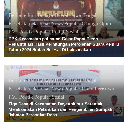
Berita terkini
Budaya
Daerah
Jawa Tengah
Kesehatan
Nasional
News Populer
Olaraga
Opini
PMI
Politik
Populer
Religi
Sosial
PPK Kecamatan patimuan Gelar Rapat Pleno
Rekapitulasi Hasil Perhitungan Perolehan Suara Pemilu
Tahun 2024 Sudah Selesai Di Laksanakan.
Berita terkini
Budaya
Daerah
Jawa Tengah
Kesehatan
Nasional
News Populer
Opini
Peristiwa
PMI
Politik
Populer
Sosial
Tiga Desa di Kecamatan Dayeuhluhur Serentak
Melaksanakan Pelantikan dan Pengambilan Sumpah
Jabatan Perangkat Desa