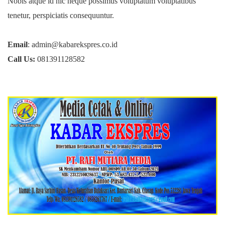
Nobis atque id hic neque possimus voluptatum voluptatibus
tenetur, perspiciatis consequuntur.
Email
: admin@kabarekspres.co.id
Call Us:
081391128582