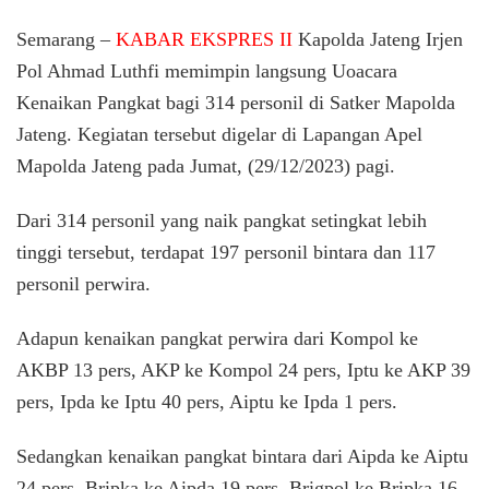
Polisi
di
Semarang –
KABAR EKSPRES II
Kapolda Jateng Irjen
Satker
Pol Ahmad Luthfi memimpin langsung Uoacara
Mapol
Kenaikan Pangkat bagi 314 personil di Satker Mapolda
Jateng
Naik
Jateng. Kegiatan tersebut digelar di Lapangan Apel
Pangka
Mapolda Jateng pada Jumat, (29/12/2023) pagi.
Dari 314 personil yang naik pangkat setingkat lebih
tinggi tersebut, terdapat 197 personil bintara dan 117
personil perwira.
Adapun kenaikan pangkat perwira dari Kompol ke
AKBP 13 pers, AKP ke Kompol 24 pers, Iptu ke AKP 39
pers, Ipda ke Iptu 40 pers, Aiptu ke Ipda 1 pers.
Sedangkan kenaikan pangkat bintara dari Aipda ke Aiptu
24 pers, Bripka ke Aipda 19 pers, Brigpol ke Bripka 16