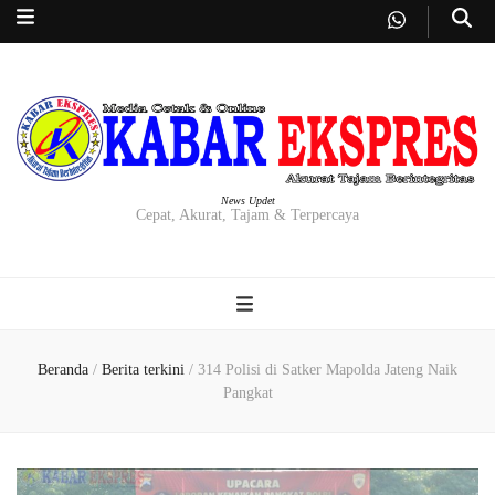
News Updet
Cepat, Akurat, Tajam & Terpercaya
Beranda
/
Berita terkini
/
314 Polisi di Satker Mapolda Jateng Naik
Pangkat