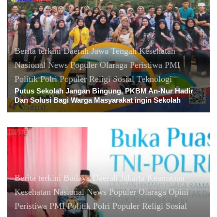
Berita terkini
Daerah
Jawa Tengah
Kesehatan
Nasional
News Populer
Olaraga
Peristiwa
PMI
Politik
Polri
Populer
Religi
Sosial
Teknologi
Putus Sekolah Jangan Bingung, PKBM An-Nur Hadir
Dan Solusi Bagi Warga Masyarakat ingin Sekolah
Berita terkini
Budaya
Daerah
Jakarta
Keamanan
Kesehatan
Nasional
News Populer
Olaraga
Opini
Peristiwa
PMI
Politik
Polri
Populer
Religi
Sosial