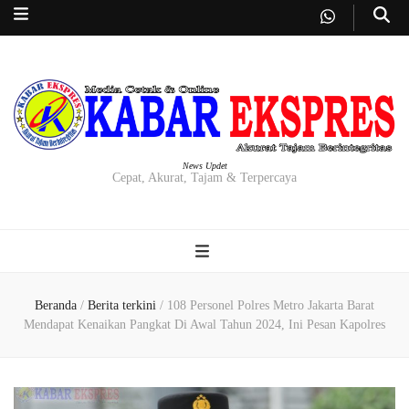
News Updet
Cepat, Akurat, Tajam & Terpercaya
Beranda
/
Berita terkini
/
108 Personel Polres Metro Jakarta Barat
Mendapat Kenaikan Pangkat Di Awal Tahun 2024, Ini Pesan Kapolres