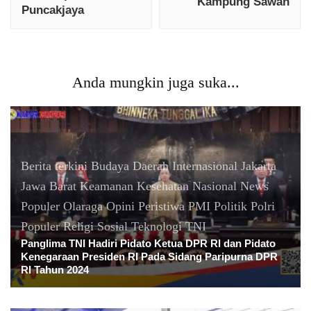
Kampung Sawah
Puncakjaya
Anda mungkin juga suka...
Berita terkini
Budaya
Daerah
Internasional
Jakarta
Jawa Barat
Keamanan
Kesehatan
Nasional
News
Populer
Olaraga
Opini
Peristiwa
PMI
Politik
Polri
Populer
Religi
Sosial
Teknologi
TNI
Panglima TNI Hadiri Pidato Ketua DPR RI dan Pidato
Kenegaraan Presiden RI Pada Sidang Paripurna DPR
RI Tahun 2024