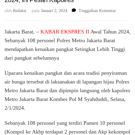
pada
oleh
Redaksi
pada
Januari 2, 2024
Tinggalkan Komentar
108
Personel
Polres
Jakarta Barat, –
KABAR EKSPRES II
Awal Tahun 2024,
Metro
Sebanyak 108 personel Polres Metro Jakarta Barat
Jakarta
mendapatkan kenaikan pangkat Setingkat Lebih Tinggi
Barat
Mendapat
dari pangkat sebelumnya
Kenaikan
Pangkat
Upacara kenaikan pangkat dan acara tradisi penyiraman
Di
Awal
air bunga tersebut di laksanakan di lapangan hijau Polres
Tahun
Metro Jakarta Barat dan dipimpin langsung oleh kapolres
2024,
Metro Jakarta Barat Kombes Pol M Syahduddi, Selasa,
Ini
Pesan
2/1/2024.
Kapolres
Sebanyak 108 personel yang terdiri Pamen 10 personel
(Kompol ke Akbp terdapat 2 personel dan Akp kekompol