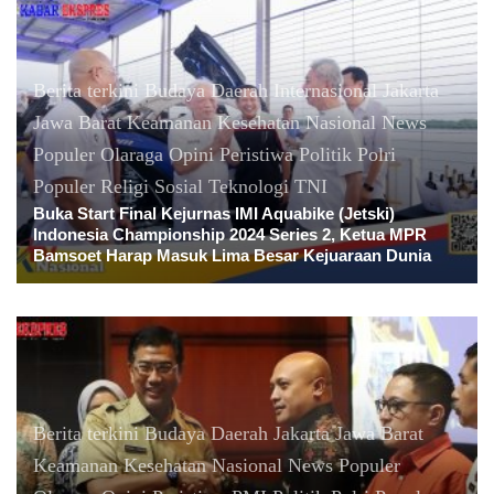
Berita terkini
Budaya
Daerah
Internasional
Jakarta
Jawa Barat
Keamanan
Kesehatan
Nasional
News
Populer
Olaraga
Opini
Peristiwa
Politik
Polri
Populer
Religi
Sosial
Teknologi
TNI
Buka Start Final Kejurnas IMI Aquabike (Jetski)
Indonesia Championship 2024 Series 2, Ketua MPR
Bamsoet Harap Masuk Lima Besar Kejuaraan Dunia
Berita terkini
Budaya
Daerah
Jakarta
Jawa Barat
Keamanan
Kesehatan
Nasional
News Populer