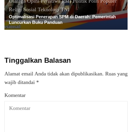
Olaraga
Opini
Peristiwa
PMI
Politik
Polri
Populer
Religi
Sosial
Teknologi
TNI
Optimalisasi Penerapan SPM di Daerah: Pemerintah
Luncurkan Buku Panduan
Tinggalkan Balasan
Alamat email Anda tidak akan dipublikasikan.
Ruas yang
wajib ditandai
*
Komentar